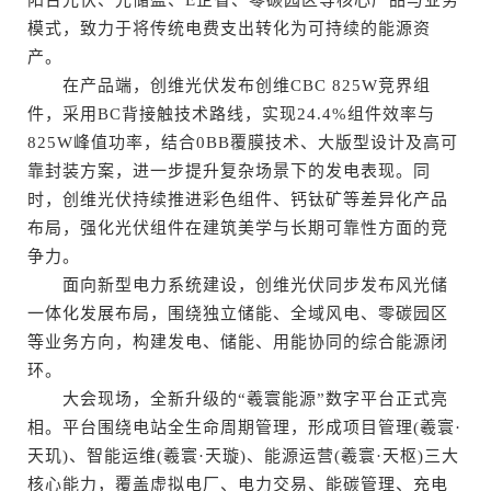
模式，致力于将传统电费支出转化为可持续的能源资
产。
在产品端，创维光伏发布创维CBC 825W竞界组
件，采用BC背接触技术路线，实现24.4%组件效率与
825W峰值功率，结合0BB覆膜技术、大版型设计及高可
靠封装方案，进一步提升复杂场景下的发电表现。同
时，创维光伏持续推进彩色组件、钙钛矿等差异化产品
布局，强化光伏组件在建筑美学与长期可靠性方面的竞
争力。
面向新型电力系统建设，创维光伏同步发布风光储
一体化发展布局，围绕独立储能、全域风电、零碳园区
等业务方向，构建发电、储能、用能协同的综合能源闭
环。
大会现场，全新升级的“羲寰能源”数字平台正式亮
相。平台围绕电站全生命周期管理，形成项目管理(羲寰·
天玑)、智能运维(羲寰·天璇)、能源运营(羲寰·天枢)三大
核心能力，覆盖虚拟电厂、电力交易、能碳管理、充电