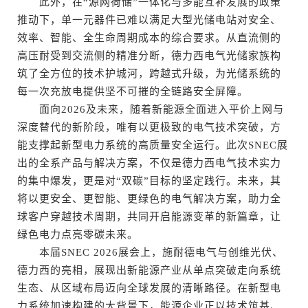
此外，在“源网荷储”一体化与多能互补发展的政策
推动下，单一元器件已难以满足大型光储电站对安全、
效率、智能、全生命周期成本的综合要求。从直流侧的
高压耐受到交流侧的精准分断，德力西电气光储家族构
筑了全方位的技术护城河，跨越式升级，为光储系统的
每一次充放电提供坚不可摧的全链路安全屏障。
面向2026及未来，随着新能源全面进入平价上网与
深度替代的新阶段，唯有以更极致的电气技术突破，方
能支撑起新型电力系统的高质量安全运行。此次SNEC展
出的全系产品与解决方案，不仅是德力西电气技术实力
的集中爆发，更是对“双碳”目标的坚定践行。未来，其
将以更安全、更智能、更绿色的电气解决方案，助力全
球客户穿越技术周期，共同开启能源变革的新篇章，让
绿色电力点亮零碳未来。
本届SNEC 2026展会上，施耐德电气与创维光伏、
德力西的亮相，展现出新能源产业从单点突破走向系统
生态、从区域布局迈向全球发展的清晰路径。在新型电
力系统加速构建的大背景下，能源企业正以技术筑基、