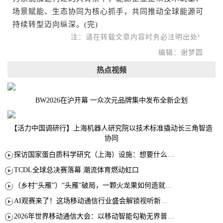
场景赋能、生态协同为核心抓手，共同推动全球能源可
持续转型迈向纵深。(完)
注：请在转载文章内容时务必注明出处!
编辑：谢梦圆
热点视频
BW2026在沪开幕 一众次元品牌集中发布全新企划
【活力中国调研行】上海机器人研究院以技术标准撬动长三角智造
协同
探访国家蛋白质科学研究（上海）设施：想要什么蛋白 AI直接设计合成
TCDL全球总决赛落幕 潮流体育燃动虹口
（乡村“头雁”）“头雁”破局，一颗火龙果如何造就沪上乡村特色产业化路径
AI观赛来了！这场移动通信行业盛会解锁视听新玩法
2026年世界移动通信大会：以移动智能勾勒无界普惠新愿景