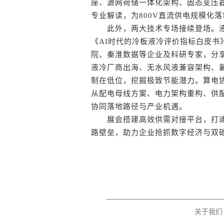
座、源网荷储一体化架构、固态变压
专业解读，为800V直流供电规模化
此外，两大技术专场接续登场。液冷
《AI时代的冷板液冷评价指标白皮
院、秦淮数据等企业及科研专家，分
液冷厂商出海、无水风液兼容架构、氟
制在低位，挖掘极致节能潜力。算电
从配电母线方案、电力架构重构、供
协同落地路径与产业机遇。
展会搭建高效供需对接平台，打通
路壁垒，助力企业抢抓数字经济与双碳
关于我们