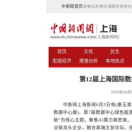
中新网首页
|
安徽
|
北京
|
重庆
|
福建
|
甘肃
|
贵州
首页
文化
民生
宏观经济
港澳台侨
本地热点
第12届上海国际
2026年06
中新网上海新闻6月5日电(康玉湛) 
数据中心展)、第7届数据中心绿色能
始”为核心主题，聚焦AI算力高密度
业链龙头企业，融合高端主旨论坛、