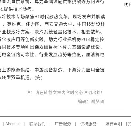
器直流直供系统、算力基础设施供给挑战等方向进行
明
落地提供技术参考。
技术专场聚焦AI时代散热变革，现场发布并解读
书》，英维克、佳力图、西安交通大学、中国移动设计
享全栈液冷方案、液冷系统轻量化技术、相变散热、
化液应用等创新实践，助力行业把机房PUE稳定控
协同技术专场则围绕双碳目标下算力基础设施建设，
配电全链路可靠性、行业发展趋势等维度，厘清算电
上游能源供给、中游设备制造、下游算力应用全链
转型双重机遇。(完)
注：请在转载文章内容时务必注明出处!
编辑：谢梦圆
|
About us
|
联系我们
|
广告服务
|
供稿服务
|
法律声明
|