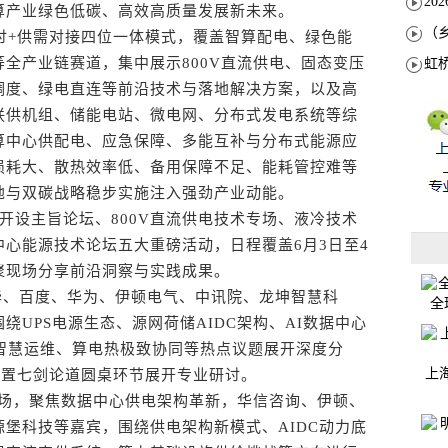
算产业绿色低碳、高效高质量发展新未来。
+供需对接四位一体模式，覆盖智算配电、绿色能
全产业链赛道，集中展示800V直流供电、固态变压
调度、绿电直连等前沿技术与落地解决方案，以及高
联供机组、储能电站、微电网、分布式发电系统等综
算中心供配电、应急保障、多能互补与分布式能源应
损耗大、散热效率低、备用保障不足、能耗管控难等
地与双碳战略稳步实施注入强劲产业动能。
设主旨论坛、800V直流供电技术专场、液冷技术
心能源技术论坛五大重磅活动，日程覆盖6月3日至4
聚现场分享前沿洞察与实践成果。
、百度、华为、伊顿电气、中讯院、龙坤智慧科
全
UPS电源生态、源网荷储AIDC架构、AI数据中心
智慧运维、算电热极致协同等热点议题展开深度分
上
设置七剑论道圆桌环节展开专业研讨。
场，聚焦数据中心供电架构革新，华信咨询、伊顿、
堡科技等嘉宾，围绕供电架构新模式、AIDC动力底