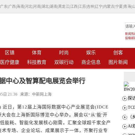
|
广东
|
广西
|
海南
|
河北
|
河南
|
湖北
|
湖南
|
黑龙江
|
江西
|
江苏
|
吉林
|
辽宁
|
内蒙古
|
宁夏
|
青海
|
新闻热线：
投稿邮箱：
区镇
体育
时尚
娱乐
创客
医疗健康
科技教育
双碳行动
商企信息
图片新闻
数据中心及智算配电展览会举行
月05日 21:36 来源：中新网上海
近日，第12届上海国际数据中心产业展览会(IDCE
T
源大会在上海新国际博览中心举办。展会以“从'能'开
、低能耗、智能化发展核心刚需，汇聚全球超千家全产
技术专场、企业论坛、成果展示于一体，齐聚行业专