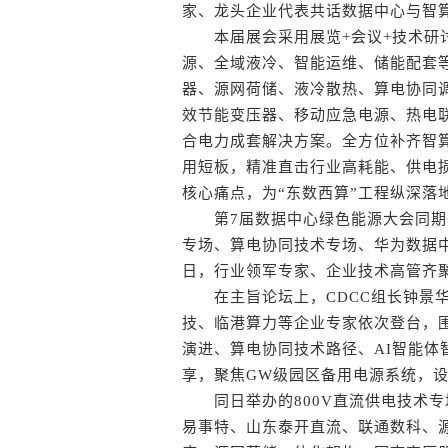
家、龙头企业代表共话数据中心与智
本届展会采用展览+会议+技术研讨
源、全域液冷、智能运维、储能配套等
器、源网荷储、液冷散热、算电协同
效节能变压器、移动应急电源、热电
合电力成套解决方案。全方位补齐智
用短板，精准直击行业高耗能、供电
核心痛点，为“东数西算”工程纵深落
第7届数据中心绿色能源大会同期开
专场、算电协同技术专场、华为数据中
日，行业领军专家、企业技术高管齐
在主旨论坛上，CDCC组长钟景华
技、临港算力等企业专家依次登台，围绕
演进、算电协同技术路径、AI智能体
享，聚焦GW级园区备用电源系统，
同日举办的800V直流供电技术专
易事特、山东泰开直流、联通数科、源