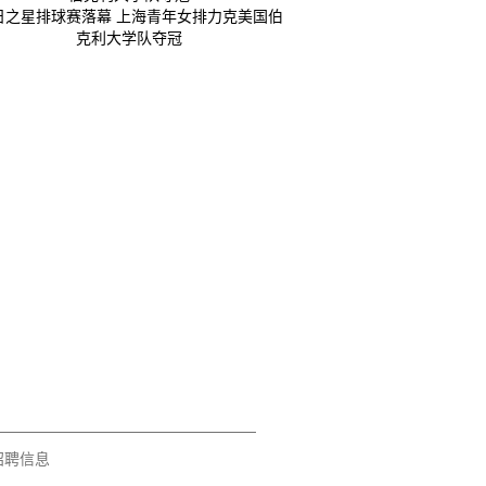
日之星排球赛落幕 上海青年女排力克美国伯
克利大学队夺冠
招聘信息