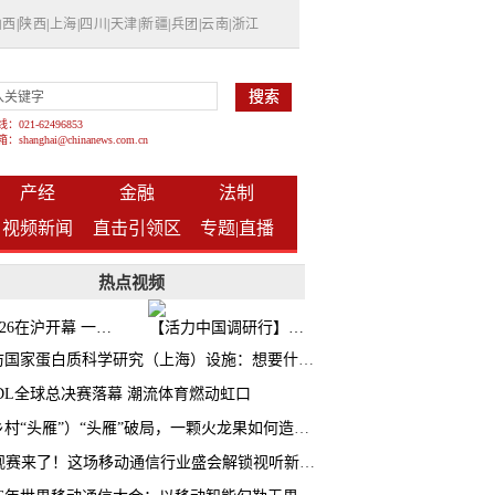
山西
|
陕西
|
上海
|
四川
|
天津
|
新疆
|
兵团
|
云南
|
浙江
021-62496853
shanghai@chinanews.com.cn
产经
金融
法制
视频新闻
直击引领区
专题|
直播
热点视频
BW2026在沪开幕 一众次元品牌集中发布全新企划
【活力中国调研行】上海机器人研究院以技术标准撬动长三角智造协同
探访国家蛋白质科学研究（上海）设施：想要什么蛋白 AI直接设计合成
CDL全球总决赛落幕 潮流体育燃动虹口
（乡村“头雁”）“头雁”破局，一颗火龙果如何造就沪上乡村特色产业化路径
AI观赛来了！这场移动通信行业盛会解锁视听新玩法