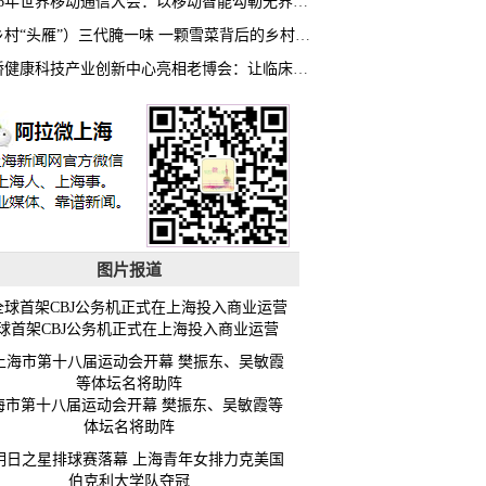
2026年世界移动通信大会：以移动智能勾勒无界普惠新愿景
（乡村“头雁”）三代腌一味 一颗雪菜背后的乡村致富经
虹桥健康科技产业创新中心亮相老博会：让临床“需求”定义银发经济新生态
图片报道
球首架CBJ公务机正式在上海投入商业运营
海市第十八届运动会开幕 樊振东、吴敏霞等
体坛名将助阵