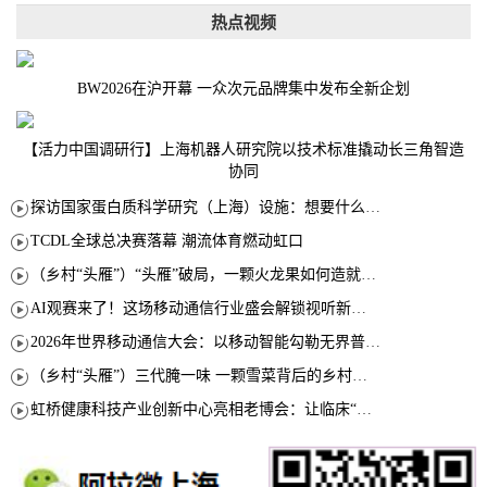
热点视频
BW2026在沪开幕 一众次元品牌集中发布全新企划
【活力中国调研行】上海机器人研究院以技术标准撬动长三角智造
协同
探访国家蛋白质科学研究（上海）设施：想要什么蛋白 AI直接设计合成
TCDL全球总决赛落幕 潮流体育燃动虹口
（乡村“头雁”）“头雁”破局，一颗火龙果如何造就沪上乡村特色产业化路径
AI观赛来了！这场移动通信行业盛会解锁视听新玩法
2026年世界移动通信大会：以移动智能勾勒无界普惠新愿景
（乡村“头雁”）三代腌一味 一颗雪菜背后的乡村致富经
虹桥健康科技产业创新中心亮相老博会：让临床“需求”定义银发经济新生态