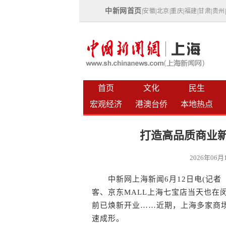
中新网首页
|
安徽
|
北京
|
重庆
|
福建
|
甘肃
|
贵州
首页
文化
民生
宏观经济
港澳台侨
本地热点
打造高品质商业新
2026年06
中新网上海新闻6月12日电(记者 
客、京东MALL上海七宝店当天也在闵
前已焕新开业……近期，上海多家商场
速成形。