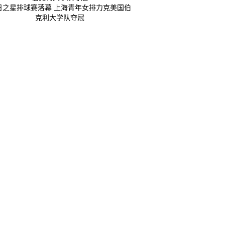
日之星排球赛落幕 上海青年女排力克美国伯
克利大学队夺冠