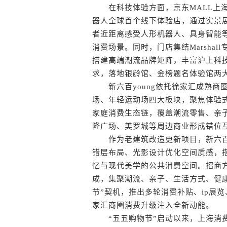
在科技体验方面，京东MALL上海
器人全球首个线下体验店，通过实景
者近距离感受人形机器人、具身智能
消费场景。同时，门店集结Marsha
搭建高端潮流品牌矩阵，丰富沪上科
求，落地银龄馆、金榜题名体验馆两
新六百young依托徐家汇成熟商
场、年轻运动场四大板块，聚焦体验式
家庭消费生态链，覆盖潮流零售、亲
隆广场、美罗城等周边商业形成错位
作为老建筑改造更新项目，新六百y
错层布局、光影设计优化空间质感，
忆与现代美学的公共消费空间。招商方
成，集聚潮流、亲子、生活方式、健
节”契机，推出多轮消费补贴、ip展
家汇商圈消费升级注入全新动能。
“五五购物节”启动以来，上海消费