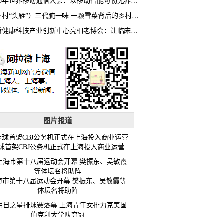
2026年世界移动通信大会：以移动智能勾勒无界普惠新愿景
（乡村“头雁”）三代腌一味 一颗雪菜背后的乡村致富经
虹桥健康科技产业创新中心亮相老博会：让临床“需求”定义银发经济新生态
图片报道
球首架CBJ公务机正式在上海投入商业运营
海市第十八届运动会开幕 樊振东、吴敏霞等
体坛名将助阵