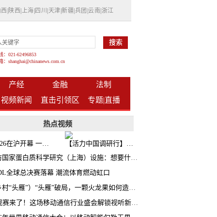
山西
|
陕西
|
上海
|
四川
|
天津
|
新疆
|
兵团
|
云南
|
浙江
021-62496853
shanghai@chinanews.com.cn
产经
金融
法制
视频新闻
直击引领区
专题|
直播
热点视频
BW2026在沪开幕 一众次元品牌集中发布全新企划
【活力中国调研行】上海机器人研究院以技术标准撬动长三角智造协同
探访国家蛋白质科学研究（上海）设施：想要什么蛋白 AI直接设计合成
CDL全球总决赛落幕 潮流体育燃动虹口
（乡村“头雁”）“头雁”破局，一颗火龙果如何造就沪上乡村特色产业化路径
AI观赛来了！这场移动通信行业盛会解锁视听新玩法