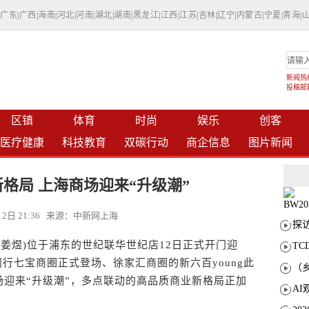
|
广东
|
广西
|
海南
|
河北
|
河南
|
湖北
|
湖南
|
黑龙江
|
江西
|
江苏
|
吉林
|
辽宁
|
内蒙古
|
宁夏
|
青海
|
新闻热线：
投稿邮箱：
区镇
体育
时尚
娱乐
创客
医疗健康
科技教育
双碳行动
商企信息
图片新闻
格局 上海商场迎来“升级潮”
月12日 21:36 来源：中新网上海
姜煜)位于浦东的世纪联华世纪店12日正式开门迎
T
行七宝商圈正式登场、徐家汇商圈的新六百young此
迎来“升级潮”，多点联动的高品质商业新格局正加