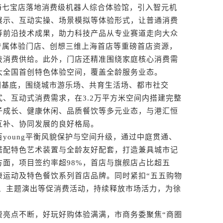
七宝店落地消费级机器人综合体验馆，引入智元机
展示、互动实操、场景模拟等体验形式，让普通消费
等前沿技术成果，助力科技产品从专业赛道走向大众
ll专属体验门店、创想三维上海首店等重磅首店资源，
技消费供给。此外，门店还精准围绕家庭核心消费需
大全国首创特色体验空间，覆盖全龄服务业态。
圈基底，围绕城市游乐场、共育生活场、都市社交
、互动式消费需求，在3.2万平方米空间内搭建完整
子成长、健康休闲、品质餐饮等多元业态，与港汇恒
互补、协同发展的良好格局。
oung平衡风貌保护与空间升级，通过中庭贯通、
搭配特色艺术装置与全龄友好配套，打造兼具城市记
面，项目签约率超98%，首店与旗舰店占比超五
康运动及特色餐饮系列首店品牌。同时紧扣“五五购物
览、主题演出等促消费活动，持续释放市场活力，为徐
亮点不断，好玩好购体验满满，市商务委聚焦“商圈