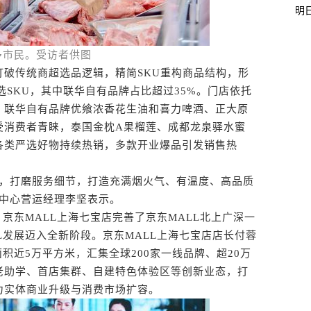
明
多市民。受访者供图
传统商超选品逻辑，精简SKU重构商品结构，形
选SKU，其中联华自有品牌占比超过35%。门店依托
，联华自有品牌优飨浓香花生油和喜力啤酒、正大原
受消费者青睐，泰国金枕A果榴莲、成都龙泉驿水蜜
各类严选好物持续热销，多款开业爆品引发销售热
，打磨服务细节，打造充满烟火气、有温度、高品质
市中心营运经理李坚表示。
东MALL上海七宝店完善了京东MALL北上广深一
L发展迈入全新阶段。京东MALL上海七宝店店长付蓉
积近5万平方米，汇集全球200家一线品牌、超20万
老助学、首店集群、自建特色体验区等创新业态，打
力实体商业升级与消费市场扩容。