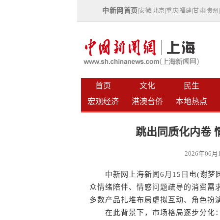
中新网首页
|
安徽
|
北京
|
重庆
|
福建
|
甘肃
|
贵州
首页
文化
民生
宏观经济
港澳台侨
本地热点
跳出同质化内卷 
2026年06
中新网上海新闻6月15日电(谢梦圆
众情绪陪伴、情感问题疏导的消费需
多数产品扎堆布局虚拟互动、角色扮
在此背景下，市场格局逐步分化：