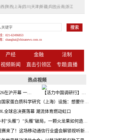
山西
|
陕西
|
上海
|
四川
|
天津
|
新疆
|
兵团
|
云南
|
浙江
021-62496853
shanghai@chinanews.com.cn
产经
金融
法制
视频新闻
直击引领区
专题|
直播
热点视频
BW2026在沪开幕 一众次元品牌集中发布全新企划
【活力中国调研行】上海机器人研究院以技术标准撬动长三角智造协同
探访国家蛋白质科学研究（上海）设施：想要什么蛋白 AI直接设计合成
CDL全球总决赛落幕 潮流体育燃动虹口
（乡村“头雁”）“头雁”破局，一颗火龙果如何造就沪上乡村特色产业化路径
AI观赛来了！这场移动通信行业盛会解锁视听新玩法