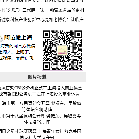
2026年世界移动通信大会：以移动智能勾勒无界普惠新愿景
（乡村“头雁”）三代腌一味 一颗雪菜背后的乡村致富经
虹桥健康科技产业创新中心亮相老博会：让临床“需求”定义银发经济新生态
图片报道
球首架CBJ公务机正式在上海投入商业运营
海市第十八届运动会开幕 樊振东、吴敏霞等
体坛名将助阵