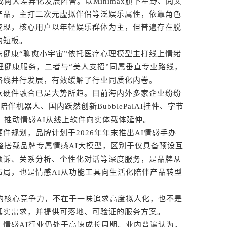
大差异化发展阵营。以Minimax旗下星野、阅文
产品，主打二次元虚拟伴侣等泛娱乐属性，依靠角色
变现，核心用户以年轻娱乐群体为主，但普遍存在脱
的短板。
康“聊愈小宇宙”依托医疗心理模型主打线上情绪
理健康服务，二者与“美人支招”同属垂直专业路线，
路线并行发展，有效缓解了行业同质化内卷。
硬件融合已是大势所趋。目前海内外多家企业纷纷
陪伴机器人、国内跃然创新BubblePalAI挂件、字节
地，推动情感AI从线上软件向实体载体延伸。
规划，品牌计划于2026年年末推出AI情感手办
将完整搭载品牌专属情感AI大模型，区别于仅具备预设互
倾诉、关系分析、个性化对话等深度服务，是品牌从
布局，也是情感AI从功能工具向生活化陪伴产品转型
核心竞争力，不在于一味追求高度拟人化，也不是
真实需求，并提供可落地、可验证的服务方案。
感AI行业仍处于高速成长周期。业内普遍认为，