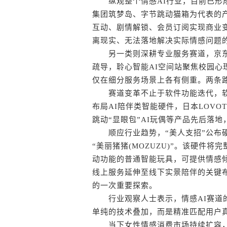
纵观整个情感AI行业，目前已形成两
集团筑梦岛、字节跳动猫箱为代表的
互动、剧情解锁、会员订阅实现商业
离现实、无法落地解决实际情感问题
另一类则深耕专业服务赛道，京东健
疏导，聆心智能AI空间站聚焦校园心
仅在细分服务场景上各有侧重。两条
赛道变革不止于软件功能迭代，软
布局AI陪伴类智能硬件，日本LOVOT
跳动“显眼包”AI玩偶等产品先后落
顺应行业趋势，“美人支招”公布硬件
“美丽猪猪(MOZUZU)”。该硬件
动功能的普通智能玩具，可提供情感
线上服务延伸至线下实景陪伴的关键
的一次重要探索。
行业观察人士表示，情感AI赛道的
单纯的技术叠加，而是精准匹配用户
当下女性情感消费市场持续扩容，情