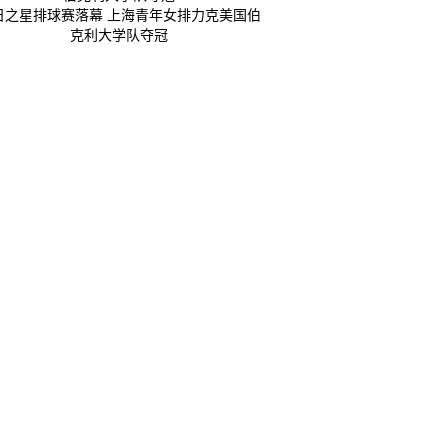
日之星排球赛落幕 上海青年女排力克美国伯
克利大学队夺冠