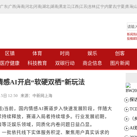
|
广东
|
广西
|
海南
|
河北
|
河南
|
湖北
|
湖南
|
黑龙江
|
江西
|
江苏
|
吉林
|
辽宁
|
内蒙古
|
宁夏
|
青海
|
新闻热线：
投稿邮箱：
区镇
体育
时尚
娱乐
创客
医疗健康
科技教育
双碳行动
商企信息
图片新闻
情感AI开启“软硬双栖”新玩法
月15日 12:50 来源：中新网上海
)当前，国内情感AI赛道步入快速发展阶段，伴随大
T
求持续释放，赛道入局者持续增多。行业发展初期，
演等泛娱乐领域，同质化内卷问题日益凸显。
一批依托线下实体服务积淀、聚焦用户真实诉求的