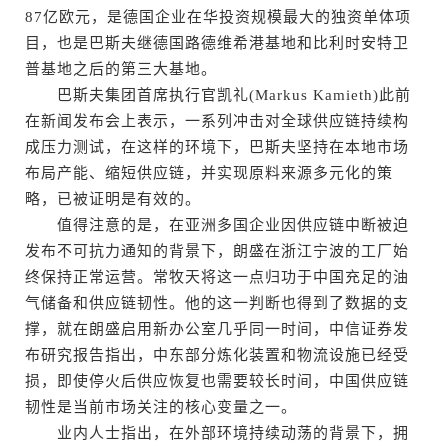
87亿欧元，是德国企业在华投资规模最大的独资单体项
目，也是巴斯夫继德国路德维希港基地和比利时安特卫
普基地之后的第三大基地。
巴斯夫集团首席执行官凯礼(Markus Kamieth)此前
在新闻发布会上表示，一系列冲击对全球供应链持续构
成压力测试，在这样的环境下，巴斯夫坚持在本地市场
布局产能、缩短供应链，并实现原料来源多元化的策
略，已被证明是有效的。
值得注意的是，在亚洲多国企业因供应链中断被迫
发布不可抗力通知的背景下，朗盛在浙江宁波的工厂始
终保持正常运营。常牧天将这一点归功于中国充足的油
气储备和供应链韧性。他的这一判断也得到了数据的支
撑，就在朗盛启用新办公室几乎同一时间，中信证券发
布研究报告指出，中东部分炼化装置和物流设施已经受
损，即使停火后供应恢复也需要较长时间，中国供应链
韧性是当前市场关注的核心变量之一。
业内人士指出，在外部环境持续动荡的背景下，拥