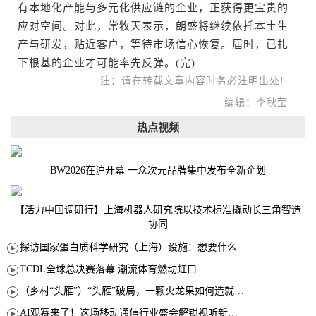
有本地化产能与多元化供应链的企业，正获得更宝贵的
应对空间。对此，常牧天表示，朗盛将继续依托本土生
产与研发，贴近客户，等待市场信心恢复。届时，已扎
下根基的企业才可能率先反弹。(完)
注：请在转载文章内容时务必注明出处!
编辑：李秋莹
热点视频
BW2026在沪开幕 一众次元品牌集中发布全新企划
【活力中国调研行】上海机器人研究院以技术标准撬动长三角智造
协同
探访国家蛋白质科学研究（上海）设施：想要什么蛋白 AI直接设计合成
TCDL全球总决赛落幕 潮流体育燃动虹口
（乡村“头雁”）“头雁”破局，一颗火龙果如何造就沪上乡村特色产业化路径
AI观赛来了！这场移动通信行业盛会解锁视听新玩法