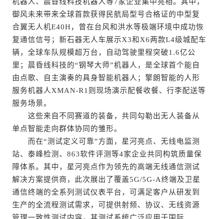
机器人、晨昏线科技机器人等7家企业集中亮相。其中，
御风未来带来全球首款获得民航局型号合格证的中型复
合翼无人机E40H，曾在台风和洪水等极端环境中成功恢
复通信信号；新石器无人车展示X3和X6两款L4级城配车
辆，全球车队规模超万台，自动驾驶里程突破1.6亿公
里；晨昏线科技的“钢琴大师”机器人，是全球首个能自
由点歌、自主演奏的具身智能机器人；擎朗智能的人形
服务机器人XMAN-R1则现场演示配餐收餐、行李配送等
服务场景。
这些来自不同赛道的装备，共同勾勒出无人装备从
单点智能走向群体协同的雏形。
而在“测试定义可靠”方面，星河亮点、无线电监测
站、泰峰检测、863软件评测等4家企业共同构筑质量保
障体系。其中，星河亮点作为领先的高端无线通信测试
解决方案提供商，此次展出了覆盖5G/5G-A终端及卫星
通信终端的全系列测试仪表平台，可满足客户从研发到
生产的全流程测试需求，可提供射频、协议、无线资源
管理一致性测试内容，其测试系统广泛应用于国际