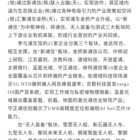
(地)通过新通信(核)联入云脑(天)，实现协作；其区域内
涵为生态链企业(地)通过各种有吸引力的产业政策如空间
(核)汇聚浦东金桥(天)，实现浦东金桥产业升级。以“新
通信”为中枢神经，将通信、无人装备与测试三大板块的
上下游企业有机串联，形成行业首创的产业共同体。
参与浦东馆的21家企业分属三个板块，彼此咬合、
相互支撑。在“新通信”板块，金桥新通信公司、中移动
上研院、江苏嘉则、京数科技、谱域科技、天锐星通、
太驿微行、蓝星光域、守正通信、移柯通信等10家企业
全面覆盖从芯片到终端的产业链条。如谱域科技现场演
示5G NTN端到端入网及峰值速率；京数科技首发vargo
OS国产双系统，实现工作域与私密域物理隔离；蓝星光
域展出覆盖星载、机载、地面的激光通信全矩阵产品；
守正通信则展示了UWB高精度定位和端侧AI SoC芯片IP
能力。
在“无人装备”板块，雪窦无人船、新石器无人车、
九誓无人车、御风未来无人机、狮尾智能无人机、擎朗