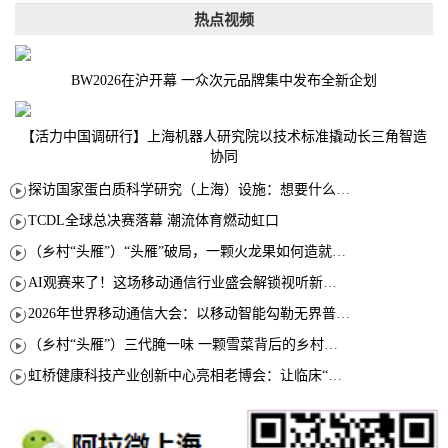
热点视频
BW2026在沪开幕 一众次元品牌集中发布全新企划
【活力中国调研行】上海机器人研究院以技术标准撬动长三角智造
协同
探访国家蛋白质科学研究（上海）设施：想要什么蛋白 AI直接设计合成
TCDL全球总决赛落幕 潮流体育燃动虹口
（乡村“头雁”）“头雁”破局，一颗火龙果如何造就沪上乡村特色产业化路径
AI观赛来了！这场移动通信行业盛会解锁视听新玩法
2026年世界移动通信大会：以移动智能勾勒无界普惠新愿景
（乡村“头雁”）三代腌一味 一颗雪菜背后的乡村致富经
虹桥健康科技产业创新中心亮相老博会：让临床“需求”定义银发经济新生态