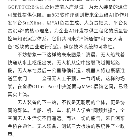
GCF/PTCRB认证及运营商入库测试，为无人装备的通信
可靠性提供保障。而863软件评测则带来企业级AI协作开
发平台StriXline，以“AI负责生成、人负责把关、平台负
责沉淀”的核心理念，为企业AI开发提供工程化的质量管
控与知识沉淀体系。它们共同来为“新通信”和“无人装
备”板块的企业进行兜底，确保技术系统的可靠性。
不妨想象一下这样的未来图景：清晨，无人船载着
快递从水上枢纽出发，无人机从空中接驳飞越拥堵路
段，无人车在最后一公里静候转运，机器人将包裹精准
送至家门口——全程无人工干预，一气呵成。这样的场
景，在金桥Office Park中央湖面与MWC展馆之间，已经
真实上演。
无人装备的下一站，不仅是更聪明的个体，更是协
同的群体。当船、机、车、机器人学会“同频共振”，全
空间无人生活便不再遥远。而这一切的底气，来自浦东
金桥在通信、无人装备、测试三大板块的系统性产业政
策。