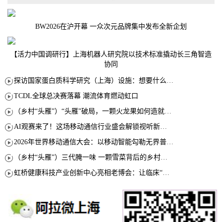
BW2026在沪开幕 一众次元品牌集中发布全新企划
【活力中国调研行】上海机器人研究院以技术标准撬动长三角智造
协同
探访国家蛋白质科学研究（上海）设施：想要什么蛋白 AI直接设计合成
TCDL全球总决赛落幕 潮流体育燃动虹口
（乡村“头雁”）“头雁”破局，一颗火龙果如何造就沪上乡村特色产业化路径
AI观赛来了！这场移动通信行业盛会解锁视听新玩法
2026年世界移动通信大会：以移动智能勾勒无界普惠新愿景
（乡村“头雁”）三代腌一味 一颗雪菜背后的乡村致富经
虹桥健康科技产业创新中心亮相老博会：让临床“需求”定义银发经济新生态