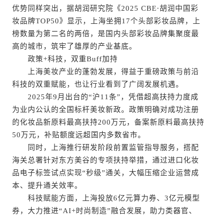
优势同样突出，据胡润研究院《2025 CBE·胡润中国彩
妆品牌TOP50》显示，上海坐拥17个头部彩妆品牌，上
榜数量为第二名的两倍，是国内头部彩妆品牌集聚度最
高的城市，筑牢了雄厚的产业基底。
政策+科技，双重Buff加持
上海美妆产业的蓬勃发展，得益于重磅政策与前沿
科技的双重赋能，也让行业看到了广阔发展机遇。
2025年9月出台的“沪11条”，凭借超高扶持力度成
为业内公认的全国标杆美妆新政。政策明确对成功注册
的化妆品新原料最高扶持200万元，备案新原料最高扶持
50万元，补贴额度远超国内多数省市。
同时，上海推行研发阶段前置监管指导服务，搭配
海关总署针对东方美谷的专项扶持举措，通过进口化妆
品电子标签试点实现“秒级”通关，大幅压缩企业运营成
本、提升通关效率。
科技赋能方面，上海投放6亿元算力券、3亿元模型
券，大力推进“AI+时尚制造”融合发展，助力类器官、