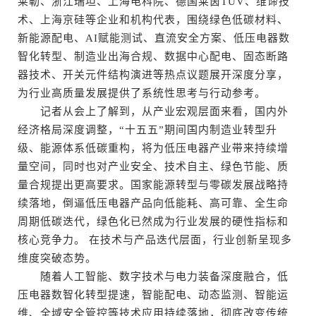
莱勒、浙江瑞坦、上海电科院、德国莱茵TÜV、维谛技
术、上海京硅等企业和机构代表，围绕绿色低碳材料、
新能源配电、AI赋能测试、直流安全方案、低压电器数
智化转型、制造业出海合规、数据中心配电、固态断路
器技术、开关元件结构演进等热点议题展开深度分享，
为行业高质量发展提供了系统性思考与行动参考。
记者从会上了解到，从产业宏观层面来看，国内外
经济格局深度调整，“十五五”期间国内制造业转型升
级、能源体系低碳重构，将为低压电器产业带来持续增
量空间，同时也对产业安全、技术自主、绿色节能、质
量合规提出更高要求。国家能源转型与零碳发展战略持
续落地，倒逼低压电器产品向低能耗、高可靠、全生命
周期低碳迭代，绿色化已然成为行业发展的硬性指标和
核心竞争力。 在技术与产品迭代层面，行业创新呈现多
维度突破态势。
随着人工智能、数字技术与电力装备深度融合，低
压电器数智化转型提速，智能配电、动态监测、智能运
维、全域安全管控等技术应用持续落地，彻底改变传统