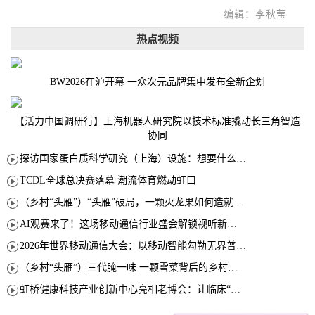
编辑：李秋莹
热点视频
BW2026在沪开幕 一众次元品牌集中发布全新企划
【活力中国调研行】上海机器人研究院以技术标准撬动长三角智造
协同
探访国家蛋白质科学研究（上海）设施：想要什么蛋白 AI直接设计合成
TCDL全球总决赛落幕 潮流体育燃动虹口
（乡村“头雁”）“头雁”破局，一颗火龙果如何造就沪上乡村特色产业化路径
AI观赛来了！这场移动通信行业盛会解锁视听新玩法
2026年世界移动通信大会：以移动智能勾勒无界普惠新愿景
（乡村“头雁”）三代腌一味 一颗雪菜背后的乡村致富经
虹桥健康科技产业创新中心亮相老博会：让临床“需求”定义银发经济新生态