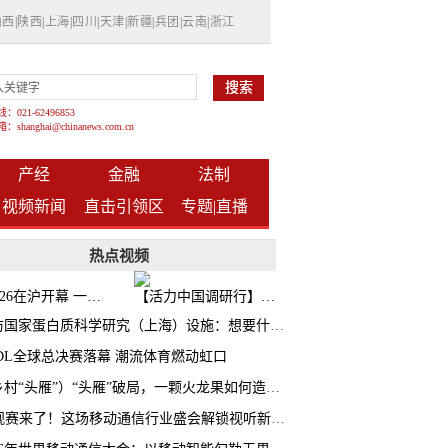
山西
|
陕西
|
上海
|
四川
|
天津
|
新疆
|
兵团
|
云南
|
浙江
021-62496853
shanghai@chinanews.com.cn
产经
金融
法制
视频新闻
直击引领区
专题|
直播
热点视频
BW2026在沪开幕 一众次元品牌集中发布全新企划
【活力中国调研行】上海机器人研究院以技术标准撬动长三角智造协同
探访国家蛋白质科学研究（上海）设施：想要什么蛋白 AI直接设计合成
CDL全球总决赛落幕 潮流体育燃动虹口
（乡村“头雁”）“头雁”破局，一颗火龙果如何造就沪上乡村特色产业化路径
AI观赛来了！这场移动通信行业盛会解锁视听新玩法