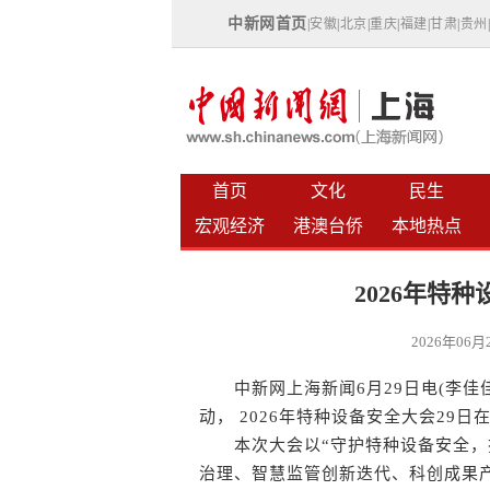
中新网首页
|
安徽
|
北京
|
重庆
|
福建
|
甘肃
|
贵州
首页
文化
民生
宏观经济
港澳台侨
本地热点
2026年特
2026年06
中新网上海新闻6月29日电(李佳佳)
动， 2026年特种设备安全大会29日
本次大会以“守护特种设备安全，护
治理、智慧监管创新迭代、科创成果