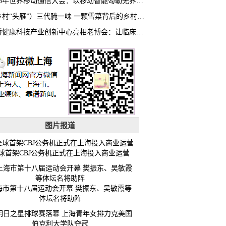
2026年世界移动通信大会：以移动智能勾勒无界普惠新愿景
（乡村“头雁”）三代腌一味 一颗雪菜背后的乡村致富经
虹桥健康科技产业创新中心亮相老博会：让临床“需求”定义银发经济新生态
图片报道
球首架CBJ公务机正式在上海投入商业运营
海市第十八届运动会开幕 樊振东、吴敏霞等
体坛名将助阵