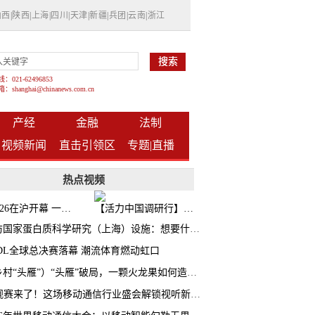
山西
|
陕西
|
上海
|
四川
|
天津
|
新疆
|
兵团
|
云南
|
浙江
021-62496853
shanghai@chinanews.com.cn
产经
金融
法制
视频新闻
直击引领区
专题|
直播
热点视频
BW2026在沪开幕 一众次元品牌集中发布全新企划
【活力中国调研行】上海机器人研究院以技术标准撬动长三角智造协同
探访国家蛋白质科学研究（上海）设施：想要什么蛋白 AI直接设计合成
CDL全球总决赛落幕 潮流体育燃动虹口
（乡村“头雁”）“头雁”破局，一颗火龙果如何造就沪上乡村特色产业化路径
AI观赛来了！这场移动通信行业盛会解锁视听新玩法