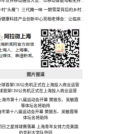
2026年世界移动通信大会：以移动智能勾勒无界普惠新愿景
（乡村“头雁”）三代腌一味 一颗雪菜背后的乡村致富经
虹桥健康科技产业创新中心亮相老博会：让临床“需求”定义银发经济新生态
图片报道
球首架CBJ公务机正式在上海投入商业运营
海市第十八届运动会开幕 樊振东、吴敏霞等
体坛名将助阵