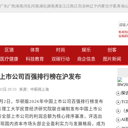
|
广东
|
广西
|
海南
|
河北
|
河南
|
湖北
|
湖南
|
黑龙江
|
江西
|
江苏
|
吉林
|
辽宁
|
内蒙古
|
宁夏
|
青海
|
新闻热线：
投稿邮箱：
区镇
体育
时尚
娱乐
创客
医疗健康
科技教育
双碳行动
商企信息
图片新闻
中国上市公司百强排行榜在沪发布
月02日 20:53 来源：中新网上海
月2日，华顿版2026年中国上市公司百强排行榜发布
T
东理工大学民营经济研究院联合编制发布中国上市公
所全部上市公司的利润总额为核心排序基准，评选出
呈现国内资本市场头部企业盈利实力与发展格局，成为