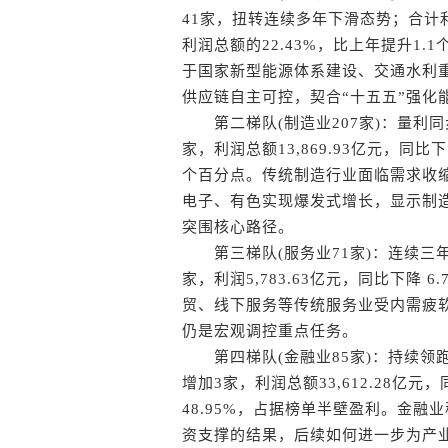
41家，扭转连续多年下滑态势；合计利润1
利润总额的22.43%，比上年提升1
于国家新型能源体系建设、交通水利
供应链自主可控，契合“十五五”强化
第二梯队(制造业207家)：量利同
家，利润总额13,869.93亿元，同比下
个百分点。传统制造行业面临需求收
电子、有色实现爆发式增长，显示制
突围核心路径。
第三梯队(服务业71家)：连续三年
家，利润5,783.63亿元，同比下降 
贸、线下服务等传统服务业受内需疲
仍是宏观调控重点任务。
第四梯队(金融业85家)：持续领
增加3家，利润总额33,612.28亿元
48.95%，占据榜单半壁盈利。金
资支撑的结果，后续如何进一步为产