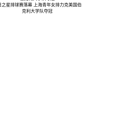
日之星排球赛落幕 上海青年女排力克美国伯
克利大学队夺冠