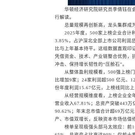
华顿经济研究院研究员李倩钰在会上
行解读。
总量规模再创新高，龙头集群成为
2025年度，500家上榜企业合计
3.85%，占沪深北全部上市公司利润总
比与上年基本持平。这组数据直观印
凭借资金、技术、产业链整合优势，
冲击、保持增长韧性的“压舱石”。
从整体盈利规模看，500强上榜门槛
比增加9家；24家利润超500 亿元
份年度利润15.67亿元，上榜线同比
从经营规模维度看，上榜企业全年总营
营业收入67.81%；总资产突破443
90.62%；年末总市值合计超69万亿元
产、市值双增长，反映资本市场估值
榜单呈现极强头部马太效应：前100
65%、总资产占比高达90%；仅前十