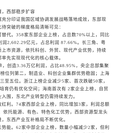
，西部稳步扩容
充分印证我国区域协调发展战略落地成效，东部现
北待突破的梯度格局清晰可见：
代。358家东部企业上榜，占总数70%以上，同比
,602.29亿元，占总利润 87.66%。长三角、粤
质上市资源，依托科创、外贸、现代产业优势，持续
部率先实现现代化的核心载体。
造3.36万亿利润，占比48.95%，央企总部集聚
上榜位列第二，制造业、科创企业集群优势稳固；上海
家)分列三至五位。浙江上榜企业减少5家、首次跌破50家，
培育仍有优化空间；海南首次有 2家企业上榜，自贸
业入围，东北产业转型仍需持续发力。
利。74家西部企业上榜，同比增加3家，利润总额
年持平。依托能源、有色、特色化工优势，西部资源型龙头
进，东西产业互补格局不断优化。
能。62家中部企业上榜，数量小幅减少2家，但利