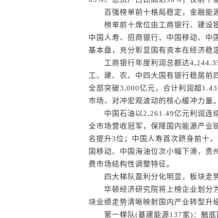
百强榜单前十格局稳定，金融能源
榜单前十席位由工商银行、建设银
中国人寿、招商银行、中国移动、中
基本盘，充分彰显国有资本在经济稳
工商银行年度利润总额达4,244.
工、建、农、中四大国有银行稳居前
全部突破3,000亿元，合计利润超1.
市场、对冲宏观波动的核心缓冲力量
中国石油以2,261.49亿元利润连续
全市场营收冠军，保障国内能源产业链
名提升3位；中国人寿首次跻身前十
国移动、中国海油位次小幅下滑，贵
费市场结构性调整特征。
四大梯队盈利分化明显，板块走势
华顿经济研究院将上榜企业划分为
块业绩走势清晰映射国内产业转型升
第一梯队(基建能源137家)：触