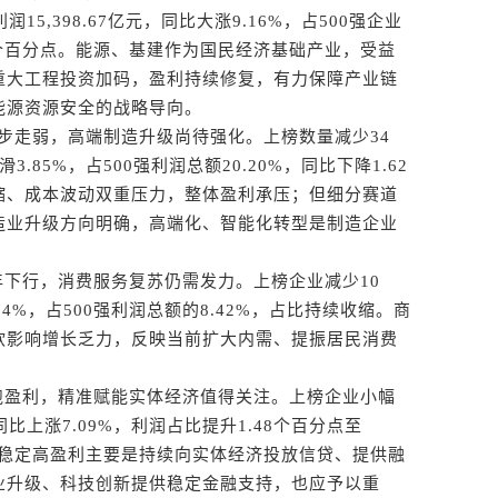
5,398.67亿元，同比大涨9.16%，占500强企业
.1个百分点。能源、基建作为国民经济基础产业，受益
重大工程投资加码，盈利持续修复，有力保障产业链
能源资源安全的战略导向。
步走弱，高端制造升级尚待强化。上榜数量减少34
滑3.85%，占500强利润总额20.20%，同比下降1.62
缩、成本波动双重压力，整体盈利承压；但细分赛道
造业升级方向明确，高端化、智能化转型是制造企业
下行，消费服务复苏仍需发力。上榜企业减少10
6.74%，占500强利润总额的8.42%，占比持续收缩。商
软影响增长乏力，反映当前扩大内需、提振居民消费
跑盈利，精准赋能实体经济值得关注。上榜企业小幅
，同比上涨7.09%，利润占比提升1.48个百分点至
融业稳定高盈利主要是持续向实体经济投放信贷、提供融
业升级、科技创新提供稳定金融支持，也应予以重