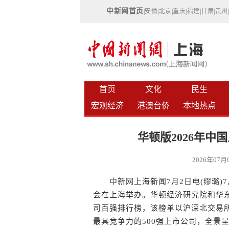
中新网首页
|
安徽
|
北京
|
重庆
|
福建
|
甘肃
|
贵州
首页
文化
民生
宏观经济
港澳台侨
本地热点
华顿版2026年
2026年07
中新网上海新闻7月2日电(缪璐)7
会在上海举办。华顿经济研究院和华
司百强排行榜，该榜单以沪深北交易
最具竞争力的500强上市公司，全景