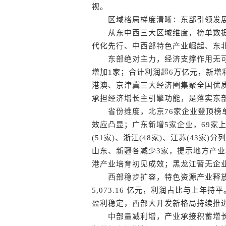
视。
区域格局梯度清晰：东部引领发展
从东中西三大区域维度，榜单数据
代化先行、中西部特色产业崛起、东
东部绝对主力，经济支撑作用无可替
增加1家；合计利润超6万亿元，新增利润2
港澳、京津冀三大经济圈集聚全国优
承担经济增长主引擎功能，是落实东
省份维度，北京76家企业登顶榜单，创
效应凸显；广东新增5家企业，69家
(51家)、浙江(48家)、江苏(43
山东、新疆各减少3家，提示地方产业
港产业培育初见成效；黑龙江暂无企
西部稳步扩容，特色资源产业释放红
5,073.16 亿元，利润占比与上
盈利稳定，西部大开发新格局持续推
中部量减利增，产业承接积蓄增长势