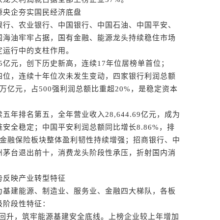
央企夯实国民经济底盘
行、农业银行、中国银行、中国石油、中国平安、
国海油牢牢占据，国有金融、能源龙头持续稳住市场
定运行中的支柱作用。
35亿元，创下历史新高，连续17年位居榜单首位；
四位，连续十年位次未发生变动，四家银行利润总额
43万亿元，占500强利润总额比重超20%，是稳定资本
。
五年排名第五，全年营业收入28,644.69亿元，成为
安全稳定；中国平安利润总额同比增长8.86%，排
，金融保险板块整体盈利韧性持续增强；招商银行、中
州茅台退出前十，消费龙头阶段性承压，折射国内消
反映产业转型特征
基建能源、制造业、服务业、金融四大梯队，各板
级阶段性特征：
底回升，筑牢能源基建安全底线。上榜企业较上年增加