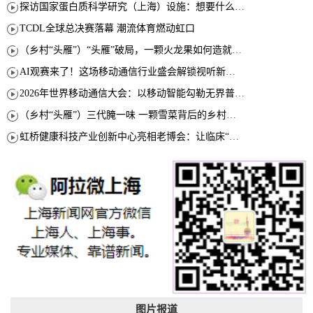
探访国家蛋白质科学研究（上海）设施：想要什么蛋白 AI直接设计合成
TCDL全球总决赛落幕 潮流体育燃动虹口
（乡村“头雁”）“头雁”破局，一颗火龙果如何造就沪上乡村特色产业化路径
AI观赛来了！这场移动通信行业盛会解锁视听新玩法
2026年世界移动通信大会：以移动智能勾勒无界普惠新愿景
（乡村“头雁”）三代腌一味 一颗雪菜背后的乡村致富经
虹桥健康科技产业创新中心亮相老博会：让临床“需求”定义银发经济新生态
图片报道