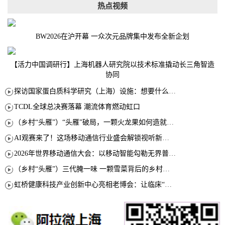
热点视频
BW2026在沪开幕 一众次元品牌集中发布全新企划
【活力中国调研行】上海机器人研究院以技术标准撬动长三角智造
协同
探访国家蛋白质科学研究（上海）设施：想要什么蛋白 AI直接设计合成
TCDL全球总决赛落幕 潮流体育燃动虹口
（乡村“头雁”）“头雁”破局，一颗火龙果如何造就沪上乡村特色产业化路径
AI观赛来了！这场移动通信行业盛会解锁视听新玩法
2026年世界移动通信大会：以移动智能勾勒无界普惠新愿景
（乡村“头雁”）三代腌一味 一颗雪菜背后的乡村致富经
虹桥健康科技产业创新中心亮相老博会：让临床“需求”定义银发经济新生态