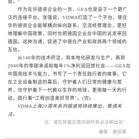
会。”
作为在华德资企业的一员，GEA也受益于一个更广
泛的连接平台。张强说，VDMA打造了一个平台，使在
华的德资企业能够横向纵向联系，交流经营理念，更好
地理解中国政策，同时也把德国企业在中国的诉求带回
德国。这种沟通，促进了中德在产业和政商两个领域的
互信。
从140年的技术积淀，到本地化研发与生产，再到
2040年的零碳承诺和每年1%净利润回馈社会——GEA在
中国用技术与能力，书写了一个责任践行者的故事。它
在工业设备制造的幕后，守护着人们日常的健康与营
养，也守护着下一代赖以生存的地球，更用每一天的行
动，践行着“工程创造美好世界”。(完)
VDMA上海20周年系列报道将持续推出，敬请关
注。
注：请在转载文章内容时务必注明出处!
编辑：谢佳豪