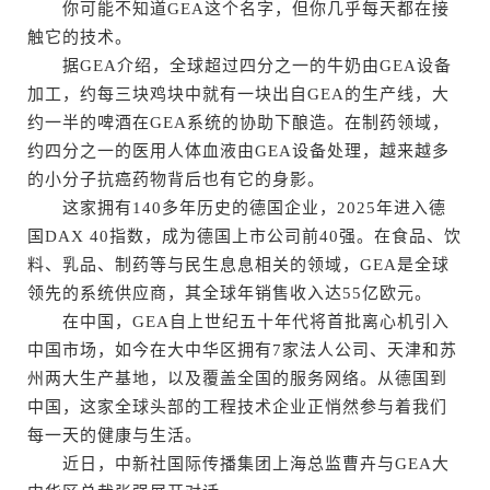
你可能不知道GEA这个名字，但你几乎每天都在接
触它的技术。
据GEA介绍，全球超过四分之一的牛奶由GEA设备
加工，约每三块鸡块中就有一块出自GEA的生产线，大
约一半的啤酒在GEA系统的协助下酿造。在制药领域，
约四分之一的医用人体血液由GEA设备处理，越来越多
的小分子抗癌药物背后也有它的身影。
这家拥有140多年历史的德国企业，2025年进入德
国DAX 40指数，成为德国上市公司前40强。在食品、饮
料、乳品、制药等与民生息息相关的领域，GEA是全球
领先的系统供应商，其全球年销售收入达55亿欧元。
在中国，GEA自上世纪五十年代将首批离心机引入
中国市场，如今在大中华区拥有7家法人公司、天津和苏
州两大生产基地，以及覆盖全国的服务网络。从德国到
中国，这家全球头部的工程技术企业正悄然参与着我们
每一天的健康与生活。
近日，中新社国际传播集团上海总监曹卉与GEA大