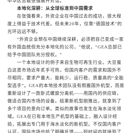
中华区总裁张强展开对话。
本地化深耕：从全球标准到中国需求
在张强看来，外资企业在中国过去的成功，很大程
度上得益于技术代差。但未来20年，仅靠“德国技术”的
光环远远不够。
“外资企业想在中国继续深耕，必须把自己变成一家
有外国血统但充分本地化的公司，”他说，“GEA总部已
给予中国团队充分授权。”
一个本地设计的例子来自生物可再生行业。大豆蛋
白这类市场近年炙手可热，但国内客户的需求和国外不
尽相同，要求产量大、能耗少、运行稳、质量高的“全能
型选手”。GEA的本地技术团队没有照搬国外机型，而是
重新设计了一款卧式螺旋分离机——用国内的供应链，
做适合国内市场的设备。结果新机型刚推出，就拿到了
多个项目的意向订单。类似的故事也发生在海水淡化领
域。GEA在已有本地生产机型的基础上，融入设计经
验，拓展出专门用于海水淡化的新机型。不仅国内客户
认可，国际市场也给了明确反馈——短时间内就接到了