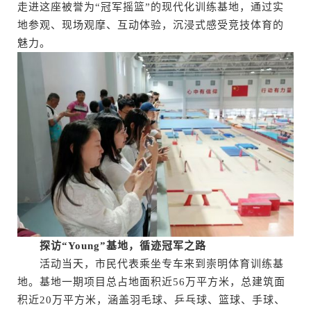
走进这座被誉为“冠军摇篮”的现代化训练基地，通过实
地参观、现场观摩、互动体验，沉浸式感受竞技体育的
魅力。
探访“Young”基地，循迹冠军之路
活动当天，市民代表乘坐专车来到崇明体育训练基
地。基地一期项目总占地面积近56万平方米，总建筑面
积近20万平方米，涵盖羽毛球、乒乓球、篮球、手球、