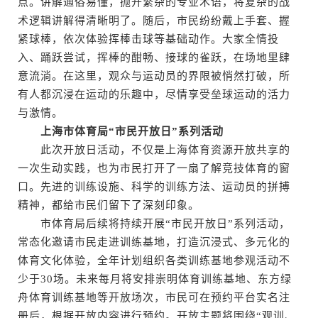
点。讲解通俗易懂，抛开繁杂的专业术语，将复杂的战
术逻辑讲解得清晰明了。随后，市民纷纷戴上手套、握
紧球棒，依次体验挥棒击球等基础动作。大家全情投
入、踊跃尝试，挥棒的酣畅、接球的雀跃，在场地里肆
意流淌。在这里，观众与运动员的界限被悄然打破，所
有人都沉浸在运动的乐趣中，尽情享受垒球运动的活力
与激情。
上海市体育局“市民开放日”系列活动
此次开放日活动，不仅是上海体育资源开放共享的
一次生动实践，也为市民打开了一扇了解竞技体育的窗
口。先进的训练设施、科学的训练方法、运动员的拼搏
精神，都给市民们留下了深刻印象。
市体育局后续将持续开展“市民开放日”系列活动，
常态化邀请市民走进训练基地，打造沉浸式、多元化的
体育文化体验，全年计划组织各类训练基地参观活动不
少于30场。未来每月将安排崇明体育训练基地、东方绿
舟体育训练基地等开放场次，市民可在预约平台实名注
册后，根据开放内容进行预约。开放主题将围绕“观训、