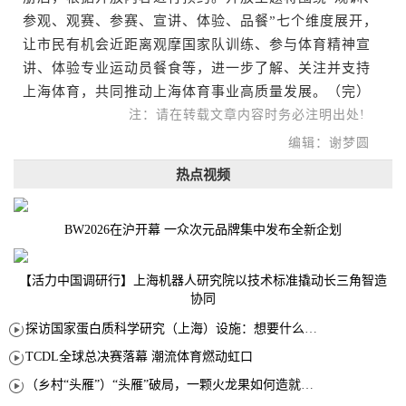
参观、观赛、参赛、宣讲、体验、品餐”七个维度展开，
让市民有机会近距离观摩国家队训练、参与体育精神宣
讲、体验专业运动员餐食等，进一步了解、关注并支持
上海体育，共同推动上海体育事业高质量发展。（完）
注：请在转载文章内容时务必注明出处!
编辑：谢梦圆
热点视频
BW2026在沪开幕 一众次元品牌集中发布全新企划
【活力中国调研行】上海机器人研究院以技术标准撬动长三角智造
协同
探访国家蛋白质科学研究（上海）设施：想要什么蛋白 AI直接设计合成
TCDL全球总决赛落幕 潮流体育燃动虹口
（乡村“头雁”）“头雁”破局，一颗火龙果如何造就沪上乡村特色产业化路径