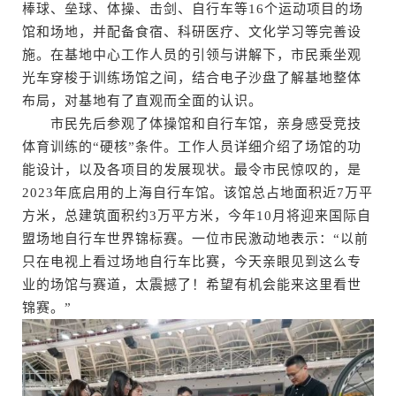
棒球、垒球、体操、击剑、自行车等16个运动项目的场
馆和场地，并配备食宿、科研医疗、文化学习等完善设
施。在基地中心工作人员的引领与讲解下，市民乘坐观
光车穿梭于训练场馆之间，结合电子沙盘了解基地整体
布局，对基地有了直观而全面的认识。
市民先后参观了体操馆和自行车馆，亲身感受竞技
体育训练的“硬核”条件。工作人员详细介绍了场馆的功
能设计，以及各项目的发展现状。最令市民惊叹的，是
2023年底启用的上海自行车馆。该馆总占地面积近7万平
方米，总建筑面积约3万平方米，今年10月将迎来国际自
盟场地自行车世界锦标赛。一位市民激动地表示：“以前
只在电视上看过场地自行车比赛，今天亲眼见到这么专
业的场馆与赛道，太震撼了！希望有机会能来这里看世
锦赛。”