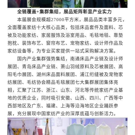
全链覆盖+集群集结，展品矩阵彰显产业实力
本届展会规模超27000平方米，展品品类丰富多元，
全面覆盖家纺十大核心品类，包括床品套件及面料、芯
被及功能家纺、家居服饰及浴室用品、毛毯地毯、靠垫
抱枕、装饰布艺、窗帘布艺、宠物家纺、设计师作品及
家纺设备等，为专业买家提供一站式采购解决方案。
国内产业集群强势集结，南通床品产业链及设计师
展团、青岛床品产业链、萧山羽绒原料及芯被展团、高
阳毛巾展团、湖州床品面料展团、浦江绗缝被及宠物家
纺展团、毛纺协会精品毛毯展团七大集群展团集体亮
相，汇聚了江苏、浙江、山东、河北等传统家纺产业基
地的优质企业，同时吸引安徽、山西、四川、广西等中
西部地区及广东、福建、上海等沿海地区企业踊跃参
展，充分展现中国家纺产业的深厚底蕴与创新活力。