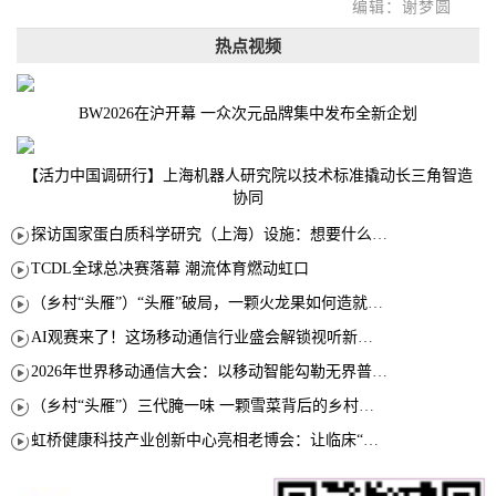
编辑：谢梦圆
热点视频
BW2026在沪开幕 一众次元品牌集中发布全新企划
【活力中国调研行】上海机器人研究院以技术标准撬动长三角智造
协同
探访国家蛋白质科学研究（上海）设施：想要什么蛋白 AI直接设计合成
TCDL全球总决赛落幕 潮流体育燃动虹口
（乡村“头雁”）“头雁”破局，一颗火龙果如何造就沪上乡村特色产业化路径
AI观赛来了！这场移动通信行业盛会解锁视听新玩法
2026年世界移动通信大会：以移动智能勾勒无界普惠新愿景
（乡村“头雁”）三代腌一味 一颗雪菜背后的乡村致富经
虹桥健康科技产业创新中心亮相老博会：让临床“需求”定义银发经济新生态