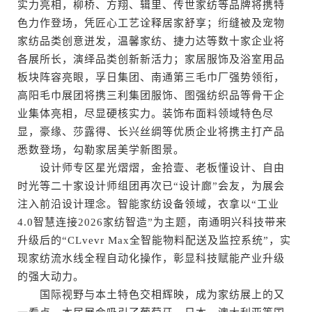
实力亮相，柳桥、方翔、辑里、传世家纺等品牌将携特
色力作登场，凭匠心工艺诠释居家舒享；绗缝被及宠物
家纺品类创意迸发，温馨家纺、捷力达等数十家企业将
各展所长，演绎品类创新新活力；家居服饰及浴室用品
板块阵容亮眼，孚日集团、南通第三毛巾厂强势领衔，
高阳毛巾展团将携三利集团服饰、图强纺织品等骨干企
业集体亮相，尽显硬核实力。装饰布面料领域特色尽
显，豪缘、莎露得、长兴丝绸等优质企业将携主打产品
悉数登场，勾勒家居美学新图景。
设计师专区星光熠熠，金拾壹、老板懂设计、自由
时光等二十家设计师组团再次已“设计廊”会友，为展会
注入前沿设计理念。智能家纺设备领域，衣拿以“工业
4.0智慧连接2026家纺智造”为主题，南通明兴科技带来
升级后的“CLvevr Max全智能物料配送及监控系统”，实
现家纺流水线全程自动化操作，彰显科技赋能产业升级
的强大动力。
国际视野与本土特色交相辉映，成为家纺展上的又