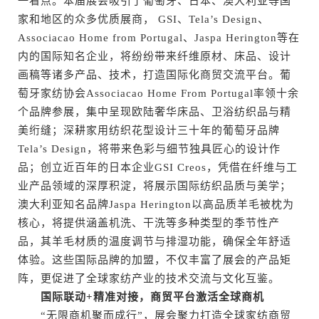
一看点。本届展会吸引了葡萄牙、日本、澳大利亚等国
家和地区的众多优质展商， GSI、Tela’s Design、
Associacao Home from Portugal、Jaspa Herington等在
内的国际知名企业，将纷纷带来纤维原材、床品、设计
画稿等诸多产品、技术，打造国际化商贸交流平台。葡
萄牙家纺协会Associacao Home From Portugal率领十余
个品牌参展，集中呈现欧陆奢华床品、卫浴纺织品与精
美绗缝；深耕家用纺织花型设计三十年的葡萄牙品牌
Tela’s Design，将带来色彩与细节独具匠心的设计作
品；创立近百年的日本企业GSI Creos，凭借在纤维与工
业产品领域的深厚积淀，将展示国际纺织品质与美学；
澳大利亚知名品牌Jaspa Herington以高品质羊毛被枕为
核心，将提供涵盖机洗、干洗等多种类型的季节性产
品，其羊毛材质的温度调节与排湿功能，确保全年舒适
体验。这些国际品牌的加盟，不仅丰富了展会的产品矩
阵，更促进了全球家纺产业的技术交流与文化互鉴。
国际联动+精准对接，商贸平台激活全球商机
“无限商机聚而成行”，展会聚力打造全球家纺商贸