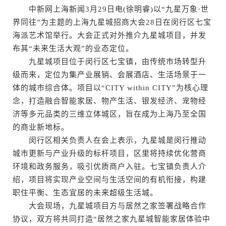
中新网上海新闻3月29日电(徐明睿)以“九星万象·世
界同往”为主题的上海九星城招商大会28日在闵行区七宝
海派艺术馆举行。大会正式对外推介九星城项目，并发
布其“未来生活大观”的业态定位。
九星城项目位于闵行区七宝镇，由传统市场转型升
级而来，定位为集产业展销、会展酒店、生活场景于一
体的城市综合体。项目以“CITY within CITY”为核心理
念，打造融合智能家居、物产生活、银发经济、宠物经
济等多元品类的三维立体城区，旨在成为上海乃至全国
的商业新地标。
闵行区相关负责人在会上表示，九星城是闵行推动
城市更新与产业升级的标杆项目，区里将持续优化营商
环境和政务服务，吸引优质商户入驻。七宝镇负责人介
绍，项目将实现产业空间与生活空间的有机衔接，构建
职住平衡、生态宜居的未来超级生活城。
大会现场，九星城项目方与居然之家签署战略合作
协议，双方将共同打造“居然之家九星城智能家居体验中