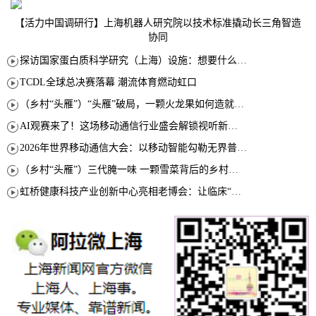
【活力中国调研行】上海机器人研究院以技术标准撬动长三角智造
协同
探访国家蛋白质科学研究（上海）设施：想要什么蛋白 AI直接设计合成
TCDL全球总决赛落幕 潮流体育燃动虹口
（乡村“头雁”）“头雁”破局，一颗火龙果如何造就沪上乡村特色产业化路径
AI观赛来了！这场移动通信行业盛会解锁视听新玩法
2026年世界移动通信大会：以移动智能勾勒无界普惠新愿景
（乡村“头雁”）三代腌一味 一颗雪菜背后的乡村致富经
虹桥健康科技产业创新中心亮相老博会：让临床“需求”定义银发经济新生态