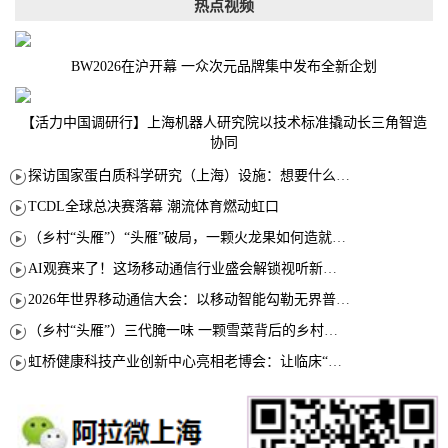
热点视频
BW2026在沪开幕 一众次元品牌集中发布全新企划
【活力中国调研行】上海机器人研究院以技术标准撬动长三角智造
协同
探访国家蛋白质科学研究（上海）设施：想要什么蛋白 AI直接设计合成
TCDL全球总决赛落幕 潮流体育燃动虹口
（乡村“头雁”）“头雁”破局，一颗火龙果如何造就沪上乡村特色产业化路径
AI观赛来了！这场移动通信行业盛会解锁视听新玩法
2026年世界移动通信大会：以移动智能勾勒无界普惠新愿景
（乡村“头雁”）三代腌一味 一颗雪菜背后的乡村致富经
虹桥健康科技产业创新中心亮相老博会：让临床“需求”定义银发经济新生态