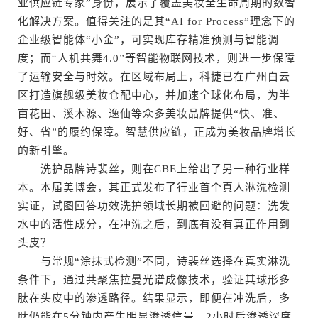
业供应链专家”身份，展示了覆盖美妆全生命周期的数智
化解决方案。值得关注的是其“AI for Process”理念下的
企业级智能体“小金”，可实现库存精准预测与智能调
度；而“人机共舞4.0”等智能物联网技术，则进一步保障
了运输安全与时效。在区域布局上，科捷已在广州白云
区打造旗舰级美妆仓配中心，并加速全球化布局，为半
亩花田、溪木源、逸仙等众多美妆品牌提供“快、准、
好、省”的履约保障。智慧供应链，正成为美妆品牌增长
的新引擎。
洗护品牌诗裴丝，则在CBE上给出了另一种行业样
本。本届美博会，其正式发布了行业首个真人淋洗检测
实证，试图回答功效洗护领域长期被回避的问题：洗发
水中的活性成分，在冲洗之后，到底有没有真正作用到
头皮？
与常规“涂抹式检测”不同，诗裴丝选择在真实淋洗
条件下，通过共聚焦拉曼光谱成像技术，验证其球形多
肽在头皮中的渗透路径。结果显示，即便在冲洗后，多
肽仍能在5分钟内产生明显渗透信号，2小时后渗透深度