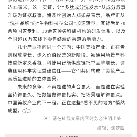
达85微米。这一实证，让“多肽成分洗发水”从成分叙事
升级为证据叙事。诗裴丝创始人郑如晶表示，品牌正从
“洗护品牌”向“生物科技型公司”加速转型。其背后是70
余项国家专利、10余家顶尖科研机构的研发体系，以及
全国超10万家线下零售终端的渠道落地能力。
几个产业指向同一个方向：中国美妆产业，正在告
别粗放增长，步入价值经营的新阶段。颖通用场景与科
技重新定义香氛，科捷用智能供应链托举品牌增长，诗
裴丝用科学实证重建信任——它们共同构成了美妆产业
高质量进阶的立体图景。
未来的竞争，不再是谁的声音更大，而是谁在实验
室待得更久、把数据做得更扎实、把场景理解得更深。
中国美妆产业的下一程，正在这些“看不见的地方”悄然
成型。(完)
注：请在转载文章内容时务必注明出处!
编辑：谢梦圆