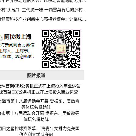
2026年世界移动通信大会：以移动智能勾勒无界普惠新愿景
（乡村“头雁”）三代腌一味 一颗雪菜背后的乡村致富经
虹桥健康科技产业创新中心亮相老博会：让临床“需求”定义银发经济新生态
图片报道
球首架CBJ公务机正式在上海投入商业运营
海市第十八届运动会开幕 樊振东、吴敏霞等
体坛名将助阵