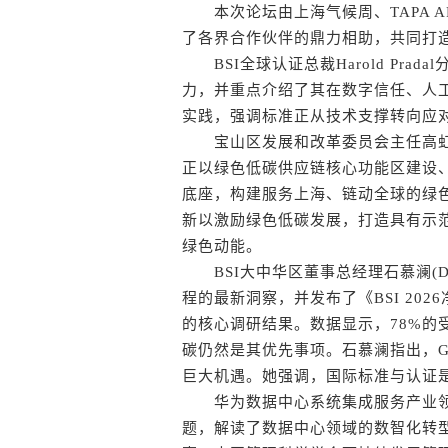
本次论坛由上海气候周、TAPA AP
了各界合作伙伴的鼎力相助，共同打
BSI全球认证总裁Harold Prad
力，并重点介绍了其在数字信任、人
实践，强调标准正从技术支撑转向应
宝山区发展和改革委员会主任高虹
正以绿色低碳供应链核心功能区建设
底座，构建服务上海、链动全球的绿色
新以激励绿色低碳发展，打造具有示
绿色动能。
BSI大中华区董事总经理石慕澜(Dr. Tat
程的最新洞察，并发布了《BSI 20
的核心调研结果。数据显示，78%的
碳仍然是其优先事项。石慕澜指出，
巨大机遇。她强调，国际标准与认证
华为数据中心系统集成服务产业领域
题，解读了数据中心领域的数智化转型