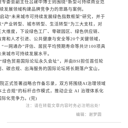
理专委会副主任吕建中博士则围绕“新型可持续商业范
持续发展领域构建品牌竞争力的思路与案例。
启动“未来城市可持续发展绿色指数框架”研究，并于
“产业转型、城市转型、生活转型”为三大支柱，对
三大维度，下设绿色工厂、零碳园区、绿色供应链、
教育和人才引进、公共健康与安全等20个关键领域，
“一网通办”评估、居民平均预期寿命等共计100项具
未来城市可持续发展水平。
绿色贸易国际论坛永久会址”，并由BSI担任首任轮
则、碳合规、出海服务的国际论坛将长期落户宝山，
。
院正式签署战略合作备忘录，双方将围绕AI治理领域
土合规”的标杆合作模式，推动企业 AI 治理体系化
际化竞争力。(完)
注：请在转载文章内容时务必注明出处!
编辑：谢梦圆