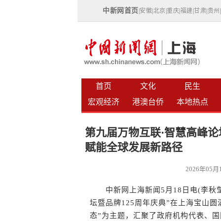
中新网首页
|
安徽
|
北京
|
重庆
|
福建
|
甘肃
|
贵州
首页
文化
民生
宏观经济
港澳台侨
本地热点
第九届万物互联·智慧高峰
赋能全球发展新路径
2026年05
中新网上海新闻5月18日电(李秋莹
坛暨品牌125周年庆典”在上海宝山
态”为主题，汇聚了政府机构代表、国