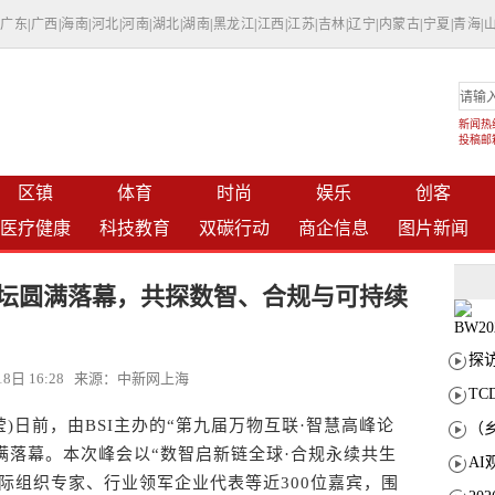
|
广东
|
广西
|
海南
|
河北
|
河南
|
湖北
|
湖南
|
黑龙江
|
江西
|
江苏
|
吉林
|
辽宁
|
内蒙古
|
宁夏
|
青海
|
新闻热线：
投稿邮箱：
区镇
体育
时尚
娱乐
创客
医疗健康
科技教育
双碳行动
商企信息
图片新闻
论坛圆满落幕，共探数智、合规与可持续
月18日 16:28 来源：中新网上海
T
)日前，由BSI主办的“第九届万物互联·智慧高峰论
圆满落幕。本次峰会以“数智启新链全球·合规永续共生
际组织专家、行业领军企业代表等近300位嘉宾，围