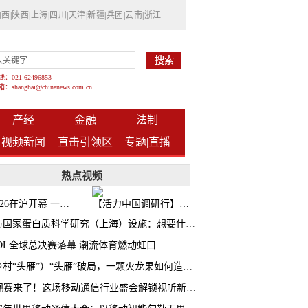
山西
|
陕西
|
上海
|
四川
|
天津
|
新疆
|
兵团
|
云南
|
浙江
021-62496853
shanghai@chinanews.com.cn
产经
金融
法制
视频新闻
直击引领区
专题|
直播
热点视频
BW2026在沪开幕 一众次元品牌集中发布全新企划
【活力中国调研行】上海机器人研究院以技术标准撬动长三角智造协同
探访国家蛋白质科学研究（上海）设施：想要什么蛋白 AI直接设计合成
CDL全球总决赛落幕 潮流体育燃动虹口
（乡村“头雁”）“头雁”破局，一颗火龙果如何造就沪上乡村特色产业化路径
AI观赛来了！这场移动通信行业盛会解锁视听新玩法