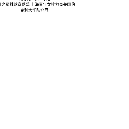
日之星排球赛落幕 上海青年女排力克美国伯
克利大学队夺冠