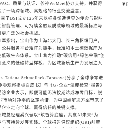
AC、质量与认证、荟神WeMeet协办支持，并获得
明
造了一场跨领域、高规格的行业交流盛宴。
al分享了BSI成立125年来以标准塑造世界的使命与影响
工智能管理、可持续金融及脱碳等领域的最新标准与
对更广泛的社会挑战。
军指出，宝山作为上海北大门、长三角枢纽门户，
、公共服务平台矩阵为抓手，标准和本土碳数据库为
低碳生态体系。宝山着力推动“碳信用+绿色金融”创
范意义的低碳转型样板，为区域新质生产力发展注入
iana Schmollack-Tarasova)分享了全球净零进
26净零观察指标白皮书》与《G7企业“温度检查”报告》
受访企业表示，即便可能无法按期达成净零目标，脱
G7市场对净零的坚定承诺，为中国碳解决方案带来了
是企业走向全球、赢得信任的关键支撑。
总经理奚兴健以“筑智算底座，共赢AI未来”为
与可持续发展实践。全球报告倡议组织(GRI)前董