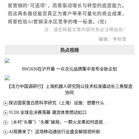
是营销的“可选项”，而是驱动增长与转型的底层能力。
而这两条路径能否真正为客户带来可量化的商业成果，
将是检验AI营销深水区竞争的唯一标准。(完)
注：请在转载文章内容时务必注明出处!
编辑：李秋莹
热点视频
BW2026在沪开幕 一众次元品牌集中发布全新企划
【活力中国调研行】上海机器人研究院以技术标准撬动长三角智造
协同
探访国家蛋白质科学研究（上海）设施：想要什么蛋白 AI直接设计合成
TCDL全球总决赛落幕 潮流体育燃动虹口
（乡村“头雁”）“头雁”破局，一颗火龙果如何造就沪上乡村特色产业化路径
AI观赛来了！这场移动通信行业盛会解锁视听新玩法