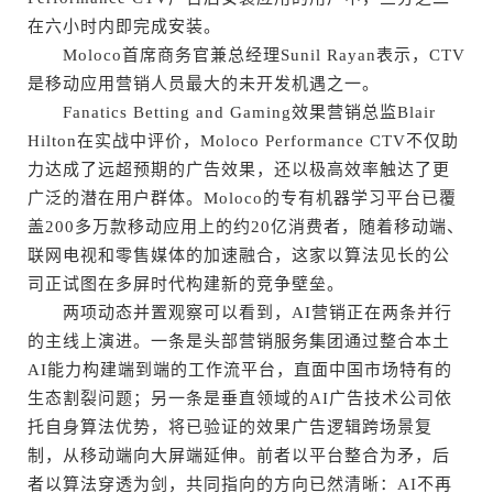
在六小时内即完成安装。
Moloco首席商务官兼总经理Sunil Rayan表示，CTV
是移动应用营销人员最大的未开发机遇之一。
Fanatics Betting and Gaming效果营销总监Blair
Hilton在实战中评价，Moloco Performance CTV不仅助
力达成了远超预期的广告效果，还以极高效率触达了更
广泛的潜在用户群体。Moloco的专有机器学习平台已覆
盖200多万款移动应用上的约20亿消费者，随着移动端、
联网电视和零售媒体的加速融合，这家以算法见长的公
司正试图在多屏时代构建新的竞争壁垒。
两项动态并置观察可以看到，AI营销正在两条并行
的主线上演进。一条是头部营销服务集团通过整合本土
AI能力构建端到端的工作流平台，直面中国市场特有的
生态割裂问题；另一条是垂直领域的AI广告技术公司依
托自身算法优势，将已验证的效果广告逻辑跨场景复
制，从移动端向大屏端延伸。前者以平台整合为矛，后
者以算法穿透为剑，共同指向的方向已然清晰：AI不再