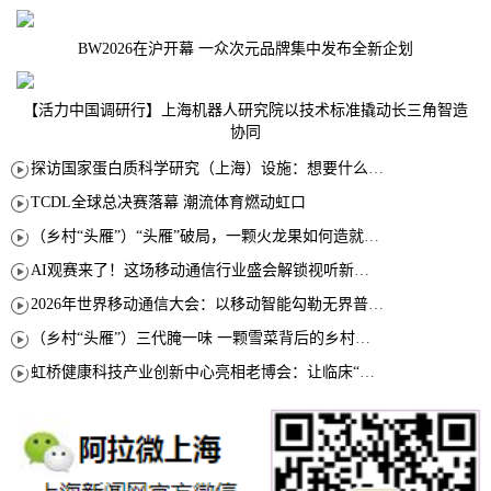
BW2026在沪开幕 一众次元品牌集中发布全新企划
【活力中国调研行】上海机器人研究院以技术标准撬动长三角智造
协同
探访国家蛋白质科学研究（上海）设施：想要什么蛋白 AI直接设计合成
TCDL全球总决赛落幕 潮流体育燃动虹口
（乡村“头雁”）“头雁”破局，一颗火龙果如何造就沪上乡村特色产业化路径
AI观赛来了！这场移动通信行业盛会解锁视听新玩法
2026年世界移动通信大会：以移动智能勾勒无界普惠新愿景
（乡村“头雁”）三代腌一味 一颗雪菜背后的乡村致富经
虹桥健康科技产业创新中心亮相老博会：让临床“需求”定义银发经济新生态