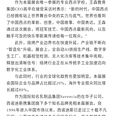
作为本届展会唯一参展的专业西点学校，王森教育
集团CEO高辛在接受采访时表示：“新的时代，中国西点
已经拥有站上世界舞台中央的实力与底气，世界也看到
了中国西点的革新、创意，中国故事、中国表达。王森
通过这次展会，将冠军技艺、中国西点最新风向，以及
触手可及的快乐零距离传递给每一位观众。”
此外，焙烤产业边界也在快速外延，产业链不断向
“智造化”升级。展会上，全自动AI烘焙生产线、数字孪
生工厂、机器视觉检测、无人化冷库等技术集中亮相，
释放出清晰信号：焙烤行业正在从传统手工业加速迈向
数字化工业体系。
与此同时，行业的全球化趋势也更加明显。本届展
会国际企业与品牌占比超过20%，海外专业观众同比增
长超过80%。
作为国际知名乳制品集团Savencia的在华子公司，
西诺迪斯携集团旗下多个知名品牌亮相本届展会。自
1996年进入中国市场以来，西诺迪斯已走过三十载不凡