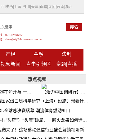
山西
|
陕西
|
上海
|
四川
|
天津
|
新疆
|
兵团
|
云南
|
浙江
021-62496853
shanghai@chinanews.com.cn
产经
金融
法制
视频新闻
直击引领区
专题|
直播
热点视频
BW2026在沪开幕 一众次元品牌集中发布全新企划
【活力中国调研行】上海机器人研究院以技术标准撬动长三角智造协同
探访国家蛋白质科学研究（上海）设施：想要什么蛋白 AI直接设计合成
CDL全球总决赛落幕 潮流体育燃动虹口
（乡村“头雁”）“头雁”破局，一颗火龙果如何造就沪上乡村特色产业化路径
AI观赛来了！这场移动通信行业盛会解锁视听新玩法