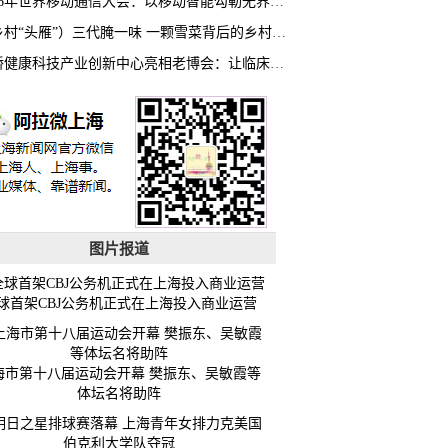
2026年世界移动通信大会：以移动智能勾勒无界普惠新愿景
（乡村“头雁”）三代腌一味 一颗雪菜背后的乡村致富经
虹桥健康科技产业创新中心亮相老博会：让临床“需求”定义银发经济新生态
图片报道
球首架CBJ公务机正式在上海投入商业运营
海市第十八届运动会开幕 樊振东、吴敏霞等
体坛名将助阵