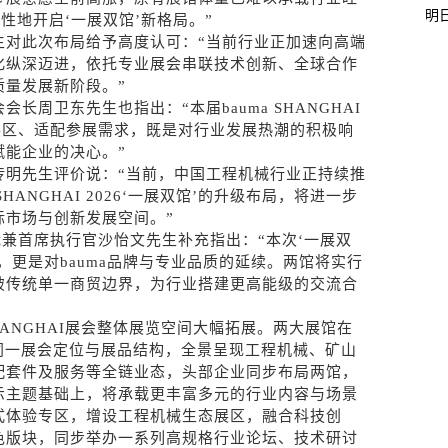
明
突破性地开启‘一展双馆’新格局。”
生对此次布局给予高度认可：“当前行业正加速向高端
化纵深迈进，依托专业展会串联技术创新、全球合作
质量发展新阶段。”
周卫东先生也指出：“本届bauma SHANGHAI
展区、适配参展需求，既是对行业发展热潮的积极响
赋能企业的决心。”
传明先生评价说：“当前，中国工程机械行业正持续推
HANGHAI 2026‘一展双馆’的升级布局，将进一步
际市场与创新发展空间。”
裁兼首席执行官沙怡文先生补充指出：“本次‘一展双
，更是对bauma品牌与专业品质的延续。两馆将实行
破传统单一商贸边界，为行业搭建更高能级的交流合
SHANGHAI展会整体展览空间大幅拓展。两大展馆在
承同一展会定位与展品结构，全景呈现工程机械、矿山
配套件及服务等全链业态，头部企业同步布局两馆，
示主题基础上，将承载更丰富多元的行业内容与场景
式体验专区，增设工程机械生态展区，融合科技创
色版块，同步举办一系列高规格行业论坛、技术研讨