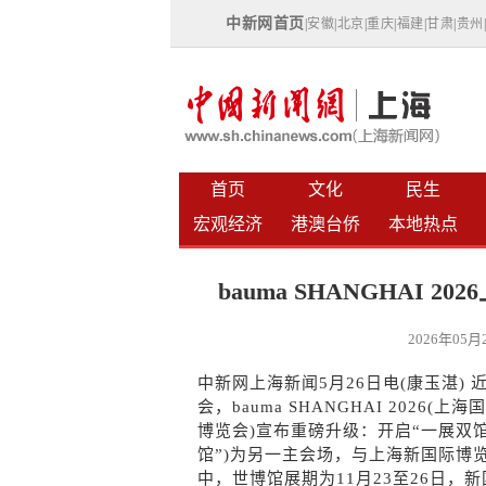
中新网首页
|
安徽
|
北京
|
重庆
|
福建
|
甘肃
|
贵州
首页
文化
民生
宏观经济
港澳台侨
本地热点
bauma SHANGHAI
2026年05
中新网上海新闻5月26日电(康玉湛
会，bauma SHANGHAI 202
博览会)宣布重磅升级：开启“一展双
馆”)为另一主会场，与上海新国际博览
中，世博馆展期为11月23至26日，新