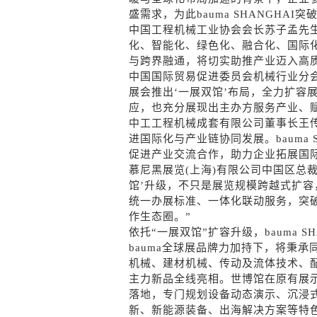
盛需求，为此bauma SHANGHAI
中国工程机械工业协会会长苏子孟先
化、智能化、绿色化、融合化、国际
与跨界融通，将切实助推产业迈入高
中国国际贸易促进委员会机械行业分会会长
展会推出‘一展双馆’布局，全力扩容
应，也充分展现出主办方服务产业、
中工工程机械成套有限公司董事长王
进国际化与产业链协同发展。bauma S
促进产业交流合作，助力企业拓展国
慕尼黑展览(上海)有限公司中国区总
馆’升级，不只是展览规模跨越式扩容
统一办展标准、一体化联动服务，突
作生态圈。”
依托“一展双馆”扩容升级，bauma 
bauma全球展品牌力加持下，将秉
机械、建材机械、传动及流体技术、
主力新品全线亮相。世博馆在原有展
落地，专门规划设备动态演示、沉浸
新、新能源装备、出海解决方案等特