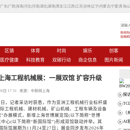
|
广东
|
广西
|
海南
|
河北
|
河南
|
湖北
|
湖南
|
黑龙江
|
江西
|
江苏
|
吉林
|
辽宁
|
内蒙古
|
宁夏
|
青海
|
新闻热线：
投稿邮箱：
区镇
体育
时尚
娱乐
创客
医疗健康
科技教育
双碳行动
商企信息
图片新闻
 2026上海工程机械展：一展双馆 扩容升级
月26日 17:31 来源：中新网上海
) 近日，记者采访时获悉，作为亚洲工程机械行业标杆盛
T
6(上海国际工程机械、建材机械、矿山机械、工程车辆及设备
馆”办展模式，新增上海世博展览馆(以下简称“世博
中心(以下简称“新国际馆”)形成双馆联动并举。其
国际馆展期为11月24至27日；展会同步发布2026年