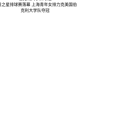
日之星排球赛落幕 上海青年女排力克美国伯
克利大学队夺冠