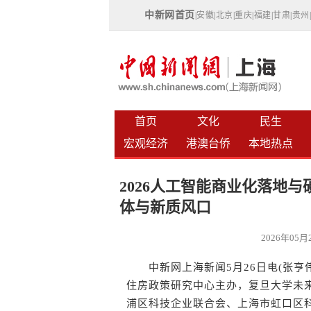
中新网首页
|
安徽
|
北京
|
重庆
|
福建
|
甘肃
|
贵州
首页
文化
民生
宏观经济
港澳台侨
本地热点
2026人工智能商业化落地
体与新质风口
2026年05
中新网上海新闻5月26日电(张亨
住房政策研究中心主办，复旦大学未
浦区科技企业联合会、上海市虹口区科