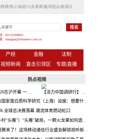
山西
|
陕西
|
上海
|
四川
|
天津
|
新疆
|
兵团
|
云南
|
浙江
021-62496853
shanghai@chinanews.com.cn
产经
金融
法制
视频新闻
直击引领区
专题|
直播
热点视频
BW2026在沪开幕 一众次元品牌集中发布全新企划
【活力中国调研行】上海机器人研究院以技术标准撬动长三角智造协同
探访国家蛋白质科学研究（上海）设施：想要什么蛋白 AI直接设计合成
CDL全球总决赛落幕 潮流体育燃动虹口
（乡村“头雁”）“头雁”破局，一颗火龙果如何造就沪上乡村特色产业化路径
AI观赛来了！这场移动通信行业盛会解锁视听新玩法