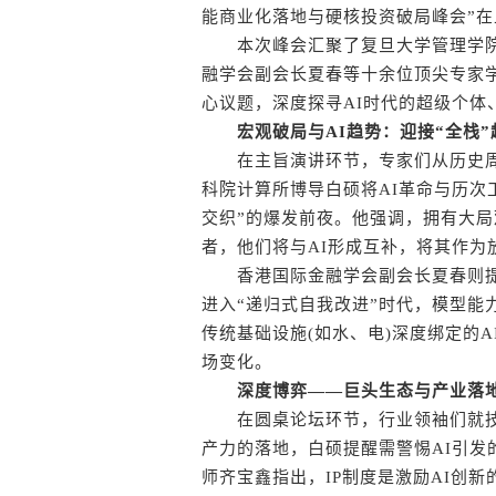
能商业化落地与硬核投资破局峰会”
本次峰会汇聚了复旦大学管理学院
融学会副会长夏春等十余位顶尖专家学
心议题，深度探寻AI时代的超级个体
宏观破局与AI趋势：迎接“全栈
在主旨演讲环节，专家们从历史周期
科院计算所博导白硕将AI革命与历次
交织”的爆发前夜。他强调，拥有大局
者，他们将与AI形成互补，将其作
香港国际金融学会副会长夏春则提出，2
进入“递归式自我改进”时代，模型能
传统基础设施(如水、电)深度绑定的
场变化。
深度博弈——巨头生态与产业落
在圆桌论坛环节，行业领袖们就技
产力的落地，白硕提醒需警惕AI引
师齐宝鑫指出，IP制度是激励AI创