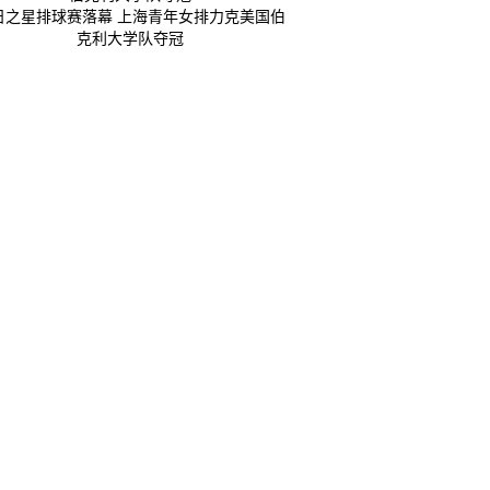
日之星排球赛落幕 上海青年女排力克美国伯
克利大学队夺冠