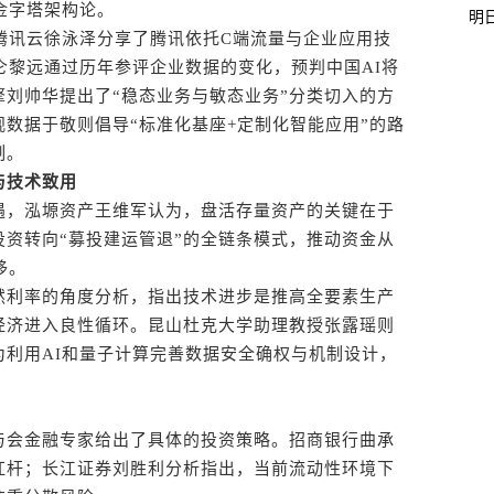
层金字塔架构论。
明
讯云徐泳泽分享了腾讯依托C端流量与企业应用技
仑黎远通过历年参评企业数据的变化，预判中国AI将
刘帅华提出了“稳态业务与敏态业务”分类切入的方
数据于敬则倡导“标准化基座+定制化智能应用”的路
制。
与技术致用
，泓塬资产王维军认为，盘活存量资产的关键在于
资转向“募投建运管退”的全链条模式，推动资金从
移。
利率的角度分析，指出技术进步是推高全要素生产
经济进入良性循环。昆山杜克大学助理教授张露瑶则
为利用AI和量子计算完善数据安全确权与机制设计，
。
会金融专家给出了具体的投资策略。招商银行曲承
杠杆；长江证券刘胜利分析指出，当前流动性环境下