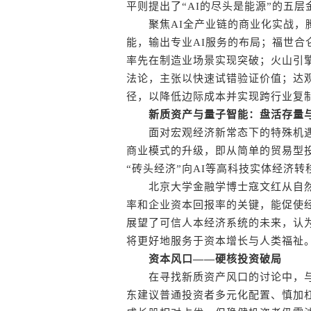
平则提出了“AI的尽头是能源”的五
聚焦AI全产业链的商业化实战，腾
能，输出专业AI服务的布局；福世合
率先在制造业场景实现突破；火山引擎
法论，主张以快速试错验证价值；达观
径，以降低边际成本并实现跨行业复
新质资产与量子智能：盘活存量
面对宏观经济新常态下的特殊机遇
商业模式的升级，即从简单的贸易型投
“砖头经济”向AI等高科技实体经济转
北京大学金融学博士寇文红从自然
率和企业资本回报率的关键，能促使
展望了可信人本经济系统的未来，认
将更好地服务于资本增长与人类福祉
资本风口——硬核投资破局
在寻找新质资产风口的讨论中，与
东建议普通投资者多元化配置、慎加