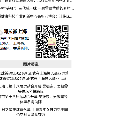
2026年世界移动通信大会：以移动智能勾勒无界普惠新愿景
（乡村“头雁”）三代腌一味 一颗雪菜背后的乡村致富经
虹桥健康科技产业创新中心亮相老博会：让临床“需求”定义银发经济新生态
图片报道
球首架CBJ公务机正式在上海投入商业运营
海市第十八届运动会开幕 樊振东、吴敏霞等
体坛名将助阵