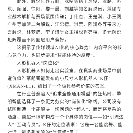
此外，解说阵容方面，咪咕集结了詹俊、张路、苏
东、颜强、徐阳、娄一晨、刘越等知名解说员，兼顾专
业战术解析与赛场氛围传递；丁伟杰、王楚淇、小王闯
广州等加盟二台解说，江忠德、洪荒、陈凯冬等带来方
言解说，林梦鸽、李子琪等女主播也将亮相，多元解说
矩阵覆盖不同圈层用户偏好。
这揭示了传媒领域AI化的核心趋势：内容平台的核
心竞争力，也同步要求“智能体验的厚度”。
人形机器人“岗位化”
人形机器人如何走出实验室，在真实商业场景中创
造价值？擎朗智能发布的小尺寸人形机器人“K仔”
(XMAN-L1)，给出了一个极具参考价值的答案。
在行业普遍陷入“追求全能通用模型”的狂热时，擎
朗智能选择了一条更为务实的“岗位化”路线。公司没有
试图制造一个能解决一切问题的“超人”，而是将复杂的
酒店、商超环境解构成一个个具体的岗位——如“引流达
人”“互动专员”。K仔的定位清晰：它是一名能跳舞、能
对话、能吸引客流的“气氛组”员工。