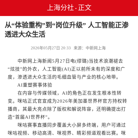
上海分社
正文
•
从“体验重构”到“岗位升级” 人工智能正渗
透进大众生活
2026年05月27日 20:33 来源：中新网上海
中新网上海新闻5月27日电(缪璐)当技术浪潮褪去
“炫技”的外衣，人工智能(AI)正以前所未有的深度和广
度，渗透进大众生活的毛细血管与产业的核心地带。
AI重塑赛事体验
在内容与传媒领域，AI的角色正在发生根本性转
变。咪咕正式官宣成为2026年美加墨世界杯官方持权转
播商，其最大亮点除了版权和解说阵容，还明确提出打
造“首届AI世界杯”。
咪咕赛事直播同步覆盖大小屏多终端，用户可通过
咪咕视频、移动高清、咪视界、睛彩频道观看比赛。咪