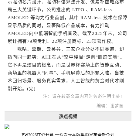
示驱动芯片设计、驱动补偿算法开发、像素补偿电路布
局三大关键环节，公司推出的 LTPO 、RAM-less
AMOLED 等均为行业首创，其中 RAM-less 技术在保障
显示品质的同时，显著降低产品成本，有力推动
AMOLED向中低端智能手机普及。截至2025年末，公司
累计拥有79项专利、22项注册商标、23项著作权。
咪咕、擎朗、云英谷，三家企业分处不同赛道，却
指向同一趋势：AI正在从“空中楼阁”走向“脚踏实地”。
它不再是炫目的概念，而是世界杯赛场上的智能互动、
商场里的机器人“同事”、手机屏幕后的那颗大脑。当技
术回归场景、服务真实需求，人工智能的黄金时代才刚
刚开始。(完)
注：请在转载文章内容时务必注明出处!
编辑：谢梦圆
热点视频
BW2026在沪开幕 一众次元品牌集中发布全新企划