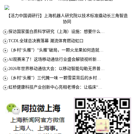
【活力中国调研行】上海机器人研究院以技术标准撬动长三角智造
协同
探访国家蛋白质科学研究（上海）设施：想要什么蛋白 AI直接设计合成
TCDL全球总决赛落幕 潮流体育燃动虹口
（乡村“头雁”）“头雁”破局，一颗火龙果如何造就沪上乡村特色产业化路径
AI观赛来了！这场移动通信行业盛会解锁视听新玩法
2026年世界移动通信大会：以移动智能勾勒无界普惠新愿景
（乡村“头雁”）三代腌一味 一颗雪菜背后的乡村致富经
虹桥健康科技产业创新中心亮相老博会：让临床“需求”定义银发经济新生态