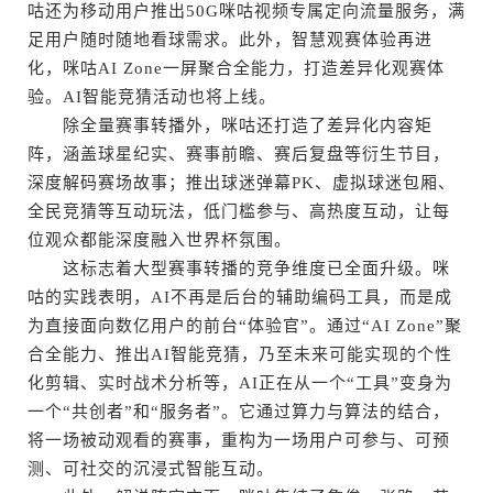
咕还为移动用户推出50G咪咕视频专属定向流量服务，满
足用户随时随地看球需求。此外，智慧观赛体验再进
化，咪咕AI Zone一屏聚合全能力，打造差异化观赛体
验。AI智能竞猜活动也将上线。
除全量赛事转播外，咪咕还打造了差异化内容矩
阵，涵盖球星纪实、赛事前瞻、赛后复盘等衍生节目，
深度解码赛场故事；推出球迷弹幕PK、虚拟球迷包厢、
全民竞猜等互动玩法，低门槛参与、高热度互动，让每
位观众都能深度融入世界杯氛围。
这标志着大型赛事转播的竞争维度已全面升级。咪
咕的实践表明，AI不再是后台的辅助编码工具，而是成
为直接面向数亿用户的前台“体验官”。通过“AI Zone”聚
合全能力、推出AI智能竞猜，乃至未来可能实现的个性
化剪辑、实时战术分析等，AI正在从一个“工具”变身为
一个“共创者”和“服务者”。它通过算力与算法的结合，
将一场被动观看的赛事，重构为一场用户可参与、可预
测、可社交的沉浸式智能互动。