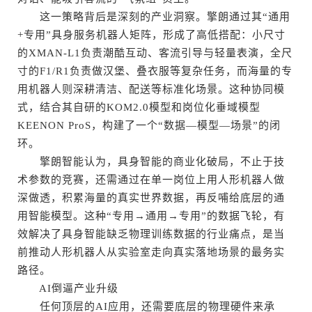
这一策略背后是深刻的产业洞察。擎朗通过其“通用
+专用”具身服务机器人矩阵，形成了高低搭配：小尺寸
的XMAN-L1负责潮酷互动、客流引导与轻量表演，全尺
寸的F1/R1负责做汉堡、叠衣服等复杂任务，而海量的专
用机器人则深耕清洁、配送等标准化场景。这种协同模
式，结合其自研的KOM2.0模型和岗位化垂域模型
KEENON ProS，构建了一个“数据—模型—场景”的闭
环。
擎朗智能认为，具身智能的商业化破局，不止于技
术参数的竞赛，还需通过在单一岗位上用人形机器人做
深做透，积累海量的真实世界数据，再反哺给底层的通
用智能模型。这种“专用→通用→专用”的数据飞轮，有
效解决了具身智能缺乏物理训练数据的行业痛点，是当
前推动人形机器人从实验室走向真实落地场景的最务实
路径。
AI倒逼产业升级
任何顶层的AI应用，还需要底层的物理硬件来承