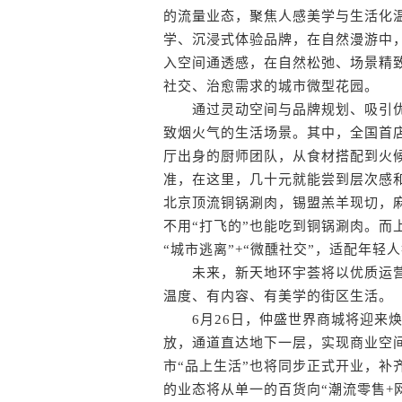
的流量业态，聚焦人感美学与生活化
学、沉浸式体验品牌，在自然漫游中
入空间通透感，在自然松弛、场景精
社交、治愈需求的城市微型花园。
通过灵动空间与品牌规划、吸引优
致烟火气的生活场景。其中，全国首店1
厅出身的厨师团队，从食材搭配到火
准，在这里，几十元就能尝到层次感
北京顶流铜锅涮肉，锡盟羔羊现切，
不用“打飞的”也能吃到铜锅涮肉。而
“城市逃离”+“微醺社交”，适配年轻
未来，新天地环宇荟将以优质运营能
温度、有内容、有美学的街区生活。
6月26日，仲盛世界商城将迎来焕
放，通道直达地下一层，实现商业空
市“品上生活”也将同步正式开业，补
的业态将从单一的百货向“潮流零售+