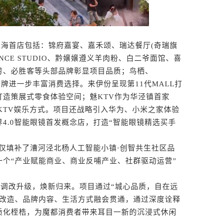
海首店包括：锦府嘉宴、嘉禾颂、瑞达餐厅(奇瑞旗
 DANCE STUDIO、黔嬢嬢遵义羊肉粉、白二爷面馆、喜
劳、必胜客等头部品牌彰显项目品质；鸟栖、
品牌进一步丰富消费选择。来伊份呈现第11代MALL打
造策展式零食体验空间；魅KTV作为华泾镇首家
义KTV娱乐方式。项目还战略引入华为、小米之家体验
4.0智能眼镜首发概念店，打造“智能眼镜精选买手
填补了漕河泾北杨人工智能小镇·创智共生社区品
个“产业赋能商业、商业反哺产业、社群驱动运营”
调改升级，焕新归来。项目通过“城心品质，自在远
筑改造、品牌内容、生活方式融会贯通，通过深度诠释
质化桎梏，为魔都消费者带来耳目一新的沉浸式休闲