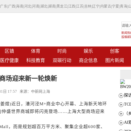
|
广东
|
广西
|
海南
|
河北
|
河南
|
湖北
|
湖南
|
黑龙江
|
江西
|
江苏
|
吉林
|
辽宁
|
内蒙古
|
宁夏
|
青海
|
新闻热线：
投稿邮箱：
区镇
体育
时尚
娱乐
创客
医疗健康
科技教育
双碳行动
商企信息
图片新闻
商场迎来新一轮焕新
月31日 17:57 来源：中新网上海
姜煜)近日，漕河泾M+商业中心开幕、上海新天地环
T
的仲盛世界商城即将闪亮登场……上海大型商场迎来
ll，而是规划超百万平方米、聚集企业超600家、