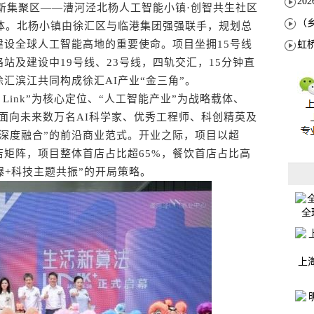
创新集聚区——漕河泾北杨人工智能小镇·创智共生社区
命体。北杨小镇由徐汇区与临港集团强强联手，规划总
建设全球人工智能高地的重要使命。项目坐拥15号线
站及建设中19号线、23号线，四轨交汇，15分钟直
汇滨江共同构成徐汇AI产业“金三角”。
py Link”为核心定位、“人工智能产业”为战略载体、
+面向未来数万名AI科学家、优秀工程师、科创精英及
深度融合”的前沿商业范式。开业之际，项目以超
首店矩阵，项目整体首店占比超65%，餐饮首店占比高
爆+科技主题共振”的开局策略。
全
上