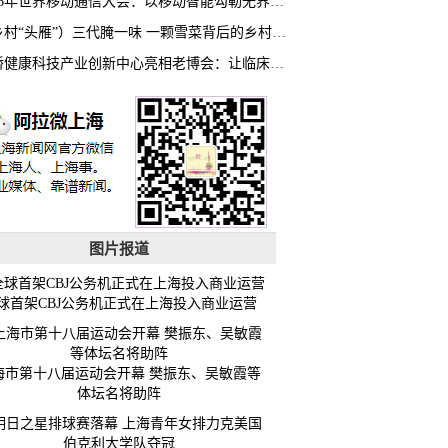
2026年世界移动通信大会：以移动智能勾勒无界普惠新愿景
（乡村“头雁”）三代腌一味 一颗雪菜背后的乡村致富经
虹桥健康科技产业创新中心亮相老博会：让临床“需求”定义银发经济新生态
图片报道
球首架CBJ公务机正式在上海投入商业运营
海市第十八届运动会开幕 樊振东、吴敏霞等
体坛名将助阵