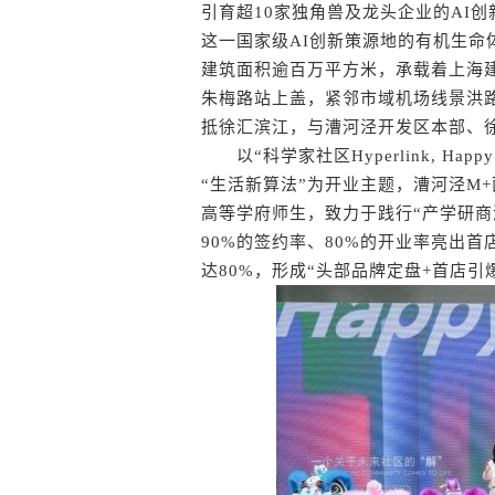
引育超10家独角兽及龙头企业的AI
这一国家级AI创新策源地的有机生
建筑面积逾百万平方米，承载着上海
朱梅路站上盖，紧邻市域机场线景洪路
抵徐汇滨江，与漕河泾开发区本部、徐
以“科学家社区Hyperlink, Hap
“生活新算法”为开业主题，漕河泾M
高等学府师生，致力于践行“产学研商
90%的签约率、80%的开业率亮出
达80%，形成“头部品牌定盘+首店引