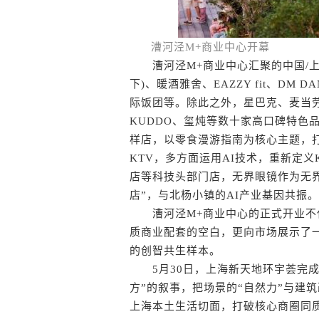
漕河泾M+商业中心开幕
漕河泾M+商业中心汇聚的中国/上
下)、暖酒雅舍、EAZZY fit、DM
际饭团等。除此之外，星巴克、麦当
KUDDO、玺炖等数十家高口碑特色
样店，以零食漫游指南为核心主题，打
KTV，多方面运用AI技术，重新定
店等科技头部门店，无界眼镜作为无界
店”，与北杨小镇的AI产业基因共振。
漕河泾M+商业中心的正式开业不仅
质商业配套的空白，更向市场展示了一
的创智共生样本。
5月30日，上海新天地环宇荟完成
方”的叙事，把场景的“自然力”与建
上海本土生活切面，打破核心商圈同