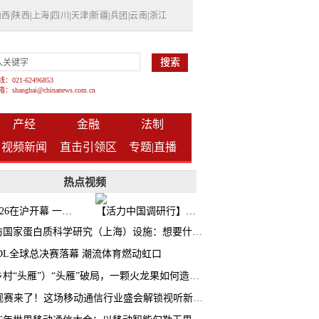
山西
|
陕西
|
上海
|
四川
|
天津
|
新疆
|
兵团
|
云南
|
浙江
021-62496853
shanghai@chinanews.com.cn
产经
金融
法制
视频新闻
直击引领区
专题|
直播
热点视频
BW2026在沪开幕 一众次元品牌集中发布全新企划
【活力中国调研行】上海机器人研究院以技术标准撬动长三角智造协同
探访国家蛋白质科学研究（上海）设施：想要什么蛋白 AI直接设计合成
CDL全球总决赛落幕 潮流体育燃动虹口
（乡村“头雁”）“头雁”破局，一颗火龙果如何造就沪上乡村特色产业化路径
AI观赛来了！这场移动通信行业盛会解锁视听新玩法