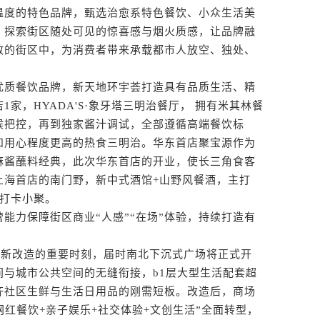
温度的特色品牌，甄选治愈系特色餐饮、小众生活美
，探索街区随处可见的惊喜感与烟火质感，让品牌融
致的街区中，为消费者带来承载都市人放空、独处、
质餐饮品牌，新天地环宇荟打造具有品质生活、精
家，HYADA'S·象牙塔三明治餐厅， 拥有米其林餐
候把控，再到独家酱汁调试，全部遵循高端餐饮标
和用心程度更高的热食三明治。华东首店聚宝源作为
麻酱蘸料经典，此次华东首店的开业，使长三角食客
上海首店的南门野，新中式酒馆+山野风餐酒，主打
人打卡小聚。
力保障街区商业“人感”“在场”体验，持续打造有
新改造的重要时刻，届时南北下沉式广场将正式开
间与城市公共空间的无缝衔接，b1层大型生活配套超
齐社区生鲜与生活日用品的刚需短板。改造后，商场
网红餐饮+亲子娱乐+社交体验+文创生活”全面转型，