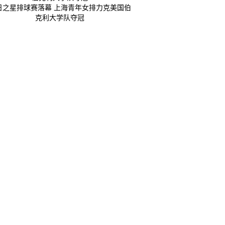
日之星排球赛落幕 上海青年女排力克美国伯
克利大学队夺冠