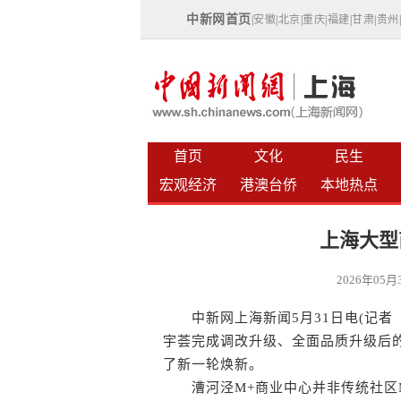
中新网首页
|
安徽
|
北京
|
重庆
|
福建
|
甘肃
|
贵州
首页
文化
民生
宏观经济
港澳台侨
本地热点
上海大型
2026年05
中新网上海新闻5月31日电(记者 
宇荟完成调改升级、全面品质升级后
了新一轮焕新。
漕河泾M+商业中心并非传统社区Ma