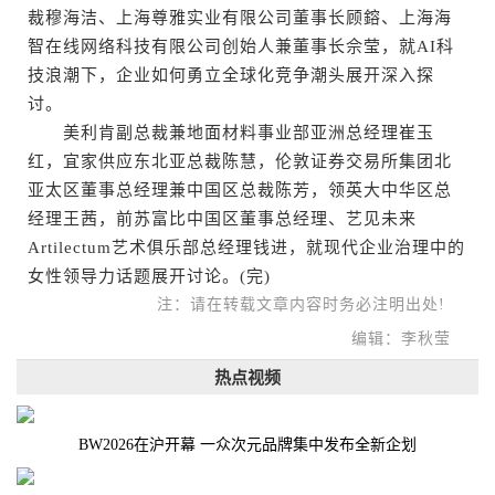
裁穆海洁、上海尊雅实业有限公司董事长顾鎔、上海海
智在线网络科技有限公司创始人兼董事长佘莹，就AI科
技浪潮下，企业如何勇立全球化竞争潮头展开深入探
讨。
美利肯副总裁兼地面材料事业部亚洲总经理崔玉
红，宜家供应东北亚总裁陈慧，伦敦证券交易所集团北
亚太区董事总经理兼中国区总裁陈芳，领英大中华区总
经理王茜，前苏富比中国区董事总经理、艺见未来
Artilectum艺术俱乐部总经理钱进，就现代企业治理中的
女性领导力话题展开讨论。(完)
注：请在转载文章内容时务必注明出处!
编辑：李秋莹
热点视频
BW2026在沪开幕 一众次元品牌集中发布全新企划