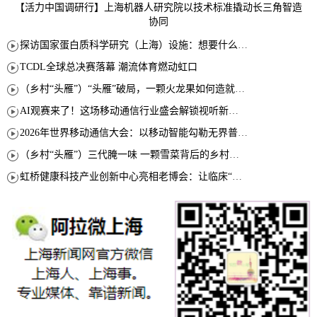
【活力中国调研行】上海机器人研究院以技术标准撬动长三角智造
协同
探访国家蛋白质科学研究（上海）设施：想要什么蛋白 AI直接设计合成
TCDL全球总决赛落幕 潮流体育燃动虹口
（乡村“头雁”）“头雁”破局，一颗火龙果如何造就沪上乡村特色产业化路径
AI观赛来了！这场移动通信行业盛会解锁视听新玩法
2026年世界移动通信大会：以移动智能勾勒无界普惠新愿景
（乡村“头雁”）三代腌一味 一颗雪菜背后的乡村致富经
虹桥健康科技产业创新中心亮相老博会：让临床“需求”定义银发经济新生态