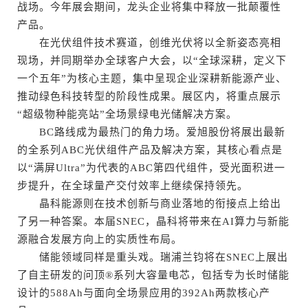
战场。今年展会期间，龙头企业将集中释放一批颠覆性
产品。
在光伏组件技术赛道，创维光伏将以全新姿态亮相
现场，并同期举办全球客户大会，以“全球深耕，定义下
一个五年”为核心主题，集中呈现企业深耕新能源产业、
推动绿色科技转型的阶段性成果。展区内，将重点展示
“超级物种能亮站”全场景绿电光储解决方案。
BC路线成为最热门的角力场。爱旭股份将展出最新
的全系列ABC光伏组件产品及解决方案，其核心看点是
以“满屏Ultra”为代表的ABC第四代组件，受光面积进一
步提升，在全球量产交付效率上继续保持领先。
晶科能源则在技术创新与商业落地的衔接点上给出
了另一种答案。本届SNEC，晶科将带来在AI算力与新能
源融合发展方向上的实质性布局。
储能领域同样是重头戏。瑞浦兰钧将在SNEC上展出
了自主研发的问顶®系列大容量电芯，包括专为长时储能
设计的588Ah与面向全场景应用的392Ah两款核心产