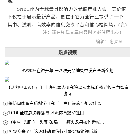
品。
SNEC作为全球最具影响力的光储产业大会，其价值
不仅在于展示最新产品，更在于它为全行业提供了一个
集中、透明、高效率的信息交换平台和信心检阅场。(完)
注：请在转载文章内容时务必注明出处!
编辑：谢梦圆
热点视频
BW2026在沪开幕 一众次元品牌集中发布全新企划
【活力中国调研行】上海机器人研究院以技术标准撬动长三角智造
协同
探访国家蛋白质科学研究（上海）设施：想要什么蛋白 AI直接设计合成
TCDL全球总决赛落幕 潮流体育燃动虹口
（乡村“头雁”）“头雁”破局，一颗火龙果如何造就沪上乡村特色产业化路径
AI观赛来了！这场移动通信行业盛会解锁视听新玩法