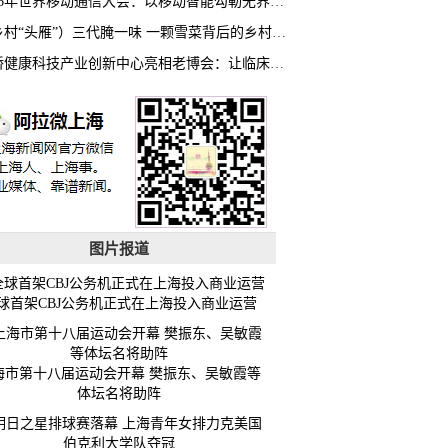
2026年世界移动通信大会：以移动智能勾勒无界普惠新愿景
（乡村“头雁”）三代腌一味 一颗雪菜背后的乡村致富经
虹桥健康科技产业创新中心亮相老博会：让临床“需求”定义银发经济新生态
图片报道
球首架CBJ公务机正式在上海投入商业运营
海市第十八届运动会开幕 樊振东、吴敏霞等
体坛名将助阵