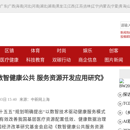
|
广东
|
广西
|
海南
|
河北
|
河南
|
湖北
|
湖南
|
黑龙江
|
江西
|
江苏
|
吉林
|
辽宁
|
内蒙古
|
宁夏
|
青海
|
新闻热线：
投稿邮箱：
区镇
体育
时尚
娱乐
创客
医疗健康
科技教育
双碳行动
商企信息
图片新闻
数智健康公共 服务资源开发应用研究》
月03日 15:40 来源：中新网上海
T
十五五”规划明确提出“以数智技术驱动健康服务模式
为有效改善我国基层医疗资源配置低效、健康数据治理
国经济改革研究基金会启动《数智健康公共服务资源