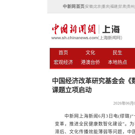
中新网首页
|
安徽
|
北京
|
重庆
|
福建
|
甘肃
|
贵州
首页
文化
民生
宏观经济
港澳台侨
本地热点
中国经济改革研究基金会《
课题立项启动
2026年06
中新网上海新闻6月3日电(缪璐)“
变革，推进全民健康数智化建设”。
滞后、文化传播效能薄弱等问题，中