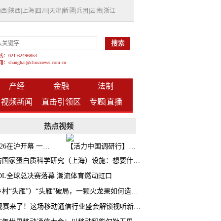
山西
|
陕西
|
上海
|
四川
|
天津
|
新疆
|
兵团
|
云南
|
浙江
021-62496853
shanghai@chinanews.com.cn
产经
金融
法制
视频新闻
直击引领区
专题|
直播
热点视频
BW2026在沪开幕 一众次元品牌集中发布全新企划
【活力中国调研行】上海机器人研究院以技术标准撬动长三角智造协同
探访国家蛋白质科学研究（上海）设施：想要什么蛋白 AI直接设计合成
CDL全球总决赛落幕 潮流体育燃动虹口
（乡村“头雁”）“头雁”破局，一颗火龙果如何造就沪上乡村特色产业化路径
AI观赛来了！这场移动通信行业盛会解锁视听新玩法