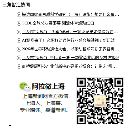
三角智造协同
探访国家蛋白质科学研究（上海）设施：想要什么蛋白 AI直接设计合成
TCDL全球总决赛落幕 潮流体育燃动虹口
（乡村“头雁”）“头雁”破局，一颗火龙果如何造就沪上乡村特色产业化路径
AI观赛来了！这场移动通信行业盛会解锁视听新玩法
2026年世界移动通信大会：以移动智能勾勒无界普惠新愿景
（乡村“头雁”）三代腌一味 一颗雪菜背后的乡村致富经
虹桥健康科技产业创新中心亮相老博会：让临床“需求”定义银发经济新生态