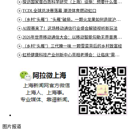
探访国家蛋白质科学研究（上海）设施：想要什么蛋白 AI直接设计合成
TCDL全球总决赛落幕 潮流体育燃动虹口
（乡村“头雁”）“头雁”破局，一颗火龙果如何造就沪上乡村特色产业化路径
AI观赛来了！这场移动通信行业盛会解锁视听新玩法
2026年世界移动通信大会：以移动智能勾勒无界普惠新愿景
（乡村“头雁”）三代腌一味 一颗雪菜背后的乡村致富经
虹桥健康科技产业创新中心亮相老博会：让临床“需求”定义银发经济新生态
图片报道