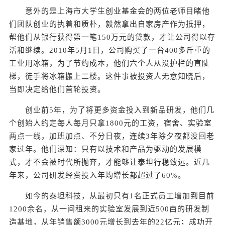
意外的是上海市大学生创业基金会的两位老师目睹他
们团队创业的执着和质朴，毅然拿出自家房产作为抵押，
帮他们从银行获得第一笔150万元的贷款，才让公司得以存
活和继续。2010年5月1日，公司购买了一台400多斤重的
工业用冰箱，为了节约成本，他们六个人从没护栏的直陡
梯，徒手将冰箱搬上二楼。这件事被投资人无意知晓后，
当即决定给他们首轮投资。
创业前5年，为了将更多资金投入到新品研发，他们几
个创始人约定每人每月只拿1800元的工资，宿舍、实验室
两点一线，加班加点、不分日夜，连续3年除夕夜都没回老
家过年。他们深知：只有以技术和产品为驱动的发展模
式，才不会被时代所抛弃，才能够让泰坦行稳致远。近几
年来，公司研发经费投入年均增长都超过了60%。
如今的泰坦科技，从最初只有1名正式员工增加到目前
1200余名，从一间租来的实验室发展到近500亩的研发制
造基地，从年销售额3000元增长到去年的22亿元；成功开