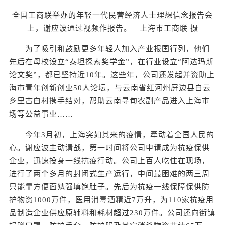
全国工商联举办的年轻一代民营经济人士理想信念报告会
上，谢应波通过视频作报告。 上海市工商联 摄
为了吸引和鼓励更多年轻人加入产业报国行列，他们
先后在母校设立“泰坦探索奖学金”，在行业设立“阿达玛斯
论文奖”，都已坚持近10年。这些年，公司还发起并资助上
海市青年创新创业50人论坛，与云南省红河州屏边县白云
乡里古白村携手结对，帮助云南寻甸农副产品进入上海市
场等公益事业……
今年3月初，上海突如其来的疫情，牵动着全国人民的
心。谢应波主动请战，第一时间将公司申请成为抗疫保供
企业，迅速投身一线抗疫行动。公司上百人吃住在现场，
进行了两个多月的封闭式生产运行，中间最困难的两三周
只能靠方便面勉强填饱肚子。先后为抗疫一线保障保供防
护物资1000万件，医用消毒酒精近7万升，为110家抗疫用
品制造企业供应原辅料和耗材超过230万件。公司还向街镇