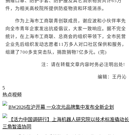
捐赠口罩、防护手套、防护服及其它消杀物资共计65万
件，为相关高校院所提供防疫物资和环境消杀。
作为上海市工商联青创联成员，谢应波和小伙伴率先
向全市青年企家发出抗疫倡议，大家一致响应。据不完全
统计，在上海市工商联、总商会的组织带领下，全市民营
企业先后组织发动志愿者11万多人对口社区保供和服务，
组建了700多支突击队，捐款捐物7亿多元。(完)
注：请在转载文章内容时务必注明出处!
编辑：王丹沁
5
热点视频
BW2026在沪开幕 一众次元品牌集中发布全新企划
【活力中国调研行】上海机器人研究院以技术标准撬动长
三角智造协同