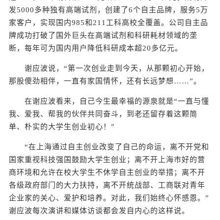
发5000多种独有高端试剂，创建了6个自主品牌，服务5万
家客户，实现国内985和211工科高校全覆盖。公司自主品
牌成功打破了国外巨头在高端试剂和科研耗材领域的垄
断，每年可为国内用户降低科研成本超20多亿元。
谢应波说，“第一次创业走到今天，从那颗初心开始，
那股傻劲相伴，一直有家国情怀，还有长远梦想……”。
在谢应波看来，自己今生最幸福的源泉就是“一直与懂
我、爱我、帮我的伙伴共同奋斗，到老还留存着这颗简
单、朴实的大学生创业初心！”
“在上海通过自主创业改变了自己的命运，离不开党和
国家重视科技强国鼓励大学生创业；离不开上海市好的营
商环境和允许在校大学生不休学自主创业的举措；离不开
各级政府部门的大力扶持，离不开统战部、工商联对青年
企业家的关心、爱护和培养。对此，我们始终心怀感恩。”
谢应波每次演讲和媒体访谈都会发自内心的这样说。