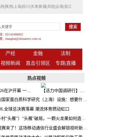
山西
|
陕西
|
上海
|
四川
|
天津
|
新疆
|
兵团
|
云南
|
浙江
021-62496853
shanghai@chinanews.com.cn
产经
金融
法制
视频新闻
直击引领区
专题|
直播
热点视频
BW2026在沪开幕 一众次元品牌集中发布全新企划
【活力中国调研行】上海机器人研究院以技术标准撬动长三角智造协同
探访国家蛋白质科学研究（上海）设施：想要什么蛋白 AI直接设计合成
CDL全球总决赛落幕 潮流体育燃动虹口
（乡村“头雁”）“头雁”破局，一颗火龙果如何造就沪上乡村特色产业化路径
AI观赛来了！这场移动通信行业盛会解锁视听新玩法