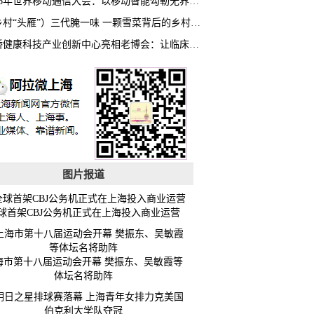
2026年世界移动通信大会：以移动智能勾勒无界普惠新愿景
（乡村“头雁”）三代腌一味 一颗雪菜背后的乡村致富经
虹桥健康科技产业创新中心亮相老博会：让临床“需求”定义银发经济新生态
图片报道
球首架CBJ公务机正式在上海投入商业运营
海市第十八届运动会开幕 樊振东、吴敏霞等
体坛名将助阵