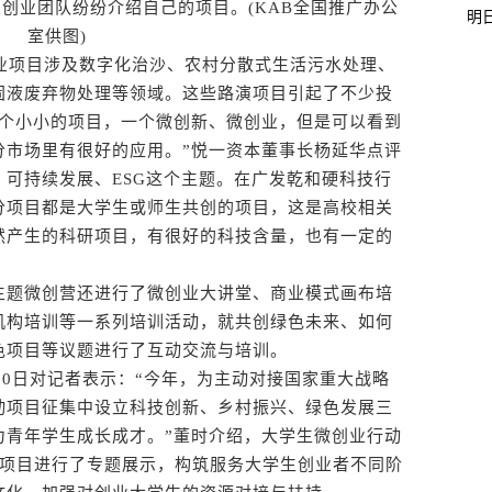
支创业团队纷纷介绍自己的项目。(KAB全国推广办公
明
室供图)
项目涉及数字化治沙、农村分散式生活污水处理、
固液废弃物处理等领域。这些路演项目引起了不少投
一个小小的项目，一个微创新、微创业，但是可以看到
分市场里有很好的应用。”悦一资本董事长杨延华点评
可持续发展、ESG这个主题。在广发乾和硬科技行
分项目都是大学生或师生共创的项目，这是高校相关
然产生的科研项目，有很好的科技含量，也有一定的
题微创营还进行了微创业大讲堂、商业模式画布培
机构培训等一系列培训活动，就共创绿色未来、如何
色项目等议题进行了互动交流与培训。
0日对记者表示：“今年，为主动对接国家重大战略
动项目征集中设立科技创新、乡村振兴、绿色发展三
力青年学生成长成才。”董时介绍，大学生微创业行动
个项目进行了专题展示，构筑服务大学生创业者不同阶