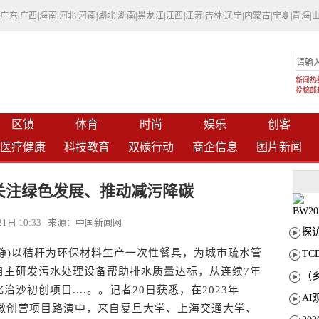
|
广东
|
广西
|
海南
|
河北
|
河南
|
湖北
|
湖南
|
黑龙江
|
江西
|
江苏
|
吉林
|
辽宁
|
内蒙古
|
宁夏
|
青海
|
新闻热线：
投稿邮箱：
区镇
体育
时尚
娱乐
创客
医疗健康
科技教育
双碳行动
商企信息
图片新闻
关注绿色发展、推动减污降碳
月21日 10:33 来源：中国新闻网
陈静)以秸秆为环保材料生产一次性餐具，为城市疏水管
T
自主研发污水处理设备帮助排水质量达标，从连续7年
初创项目....。。记者20日获悉，在2023年
题微创营项目路演中，来自复旦大学、上海交通大学、