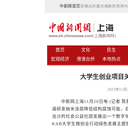
中新网首页
|
安徽
|
北京
|
重庆
|
福建
|
甘肃
|
贵州
首页
文化
民生
宏观经济
港澳台侨
本地热点
大学生创业项目
2023年11
中新网上海11月20日电 (记者 
道研发纳米涂层降低结构腐蚀可能，
治沙的社会公益社团发展出一个数字化治沙
KAB大学生微创业行动绿色发展主