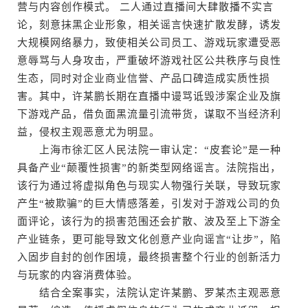
营与内容创作模式。 二人通过直播间大肆散播不实言
论，刻意抹黑企业形象，相关谣言快速扩散发酵，诱发
大规模网络暴力，致使相关公司员工、游戏玩家遭受恶
意辱骂与人身攻击，严重破坏游戏社区公共秩序与良性
生态，同时对企业商业信誉、产品口碑造成实质性损
害。其中，许某鹏长期在直播中谩骂诋毁涉案企业及旗
下游戏产品，借负面黑流量引流带货，谋取不当经济利
益，侵权主观恶意尤为明显。
上海市徐汇区人民法院一审认定：“皮套论”是一种
具备产业“颠覆性损害”的新类型网络谣言。法院指出，
该行为通过将虚拟角色与现实人物强行关联，导致玩家
产生“被欺骗”的巨大情感落差，引发对于游戏公司的负
面评论，该行为的损害范围还会扩散、波及至上下游全
产业链条，更可能导致文化创意产业向谣言“让步”，陷
入固步自封的创作困境，最终损害整个行业的创新活力
与玩家的内容消费体验。
结合全案事实，法院认定许某鹏、罗某杰主观恶意