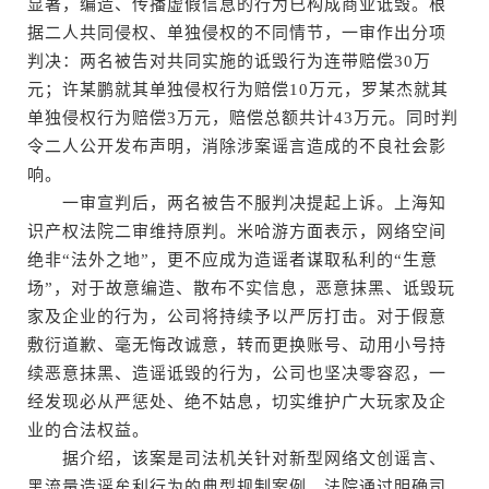
显著，编造、传播虚假信息的行为已构成商业诋毁。根
据二人共同侵权、单独侵权的不同情节，一审作出分项
判决：两名被告对共同实施的诋毁行为连带赔偿30万
元；许某鹏就其单独侵权行为赔偿10万元，罗某杰就其
单独侵权行为赔偿3万元，赔偿总额共计43万元。同时判
令二人公开发布声明，消除涉案谣言造成的不良社会影
响。
一审宣判后，两名被告不服判决提起上诉。上海知
识产权法院二审维持原判。米哈游方面表示，网络空间
绝非“法外之地”，更不应成为造谣者谋取私利的“生意
场”，对于故意编造、散布不实信息，恶意抹黑、诋毁玩
家及企业的行为，公司将持续予以严厉打击。对于假意
敷衍道歉、毫无悔改诚意，转而更换账号、动用小号持
续恶意抹黑、造谣诋毁的行为，公司也坚决零容忍，一
经发现必从严惩处、绝不姑息，切实维护广大玩家及企
业的合法权益。
据介绍，该案是司法机关针对新型网络文创谣言、
黑流量造谣牟利行为的典型规制案例。法院通过明确司