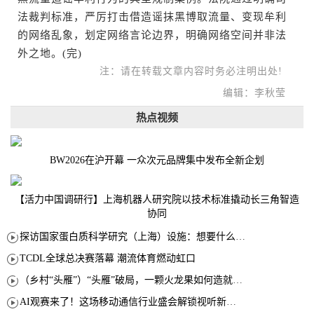
法裁判标准，严厉打击借造谣抹黑博取流量、变现牟利
的网络乱象，划定网络言论边界，明确网络空间并非法
外之地。(完)
注：请在转载文章内容时务必注明出处!
编辑：李秋莹
热点视频
BW2026在沪开幕 一众次元品牌集中发布全新企划
【活力中国调研行】上海机器人研究院以技术标准撬动长三角智造
协同
探访国家蛋白质科学研究（上海）设施：想要什么蛋白 AI直接设计合成
TCDL全球总决赛落幕 潮流体育燃动虹口
（乡村“头雁”）“头雁”破局，一颗火龙果如何造就沪上乡村特色产业化路径
AI观赛来了！这场移动通信行业盛会解锁视听新玩法