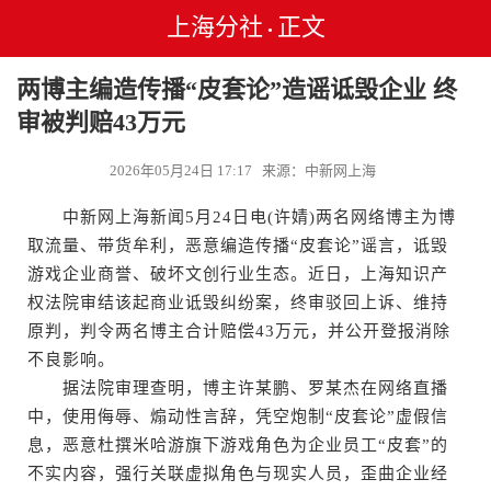
上海分社
正文
•
两博主编造传播“皮套论”造谣诋毁企业 终
审被判赔43万元
2026年05月24日 17:17 来源：中新网上海
中新网上海新闻5月24日电(许婧)两名网络博主为博
取流量、带货牟利，恶意编造传播“皮套论”谣言，诋毁
游戏企业商誉、破坏文创行业生态。近日，上海知识产
权法院审结该起商业诋毁纠纷案，终审驳回上诉、维持
原判，判令两名博主合计赔偿43万元，并公开登报消除
不良影响。
据法院审理查明，博主许某鹏、罗某杰在网络直播
中，使用侮辱、煽动性言辞，凭空炮制“皮套论”虚假信
息，恶意杜撰米哈游旗下游戏角色为企业员工“皮套”的
不实内容，强行关联虚拟角色与现实人员，歪曲企业经