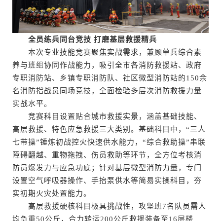
全员练兵同台竞技 打磨基层救援精兵
本次专业技能竞赛聚焦实战需求，兼顾单兵综合素
养与班组协同作战能力，吸引全市各消防救援站、政府
专职消防站、乡镇专职消防队、社区微型消防站的150余
名消防指战员同场竞技，全面检验多层次消防救援力量
实战水平。
竞赛科目设置贴合城市救援实景，涵盖基础技能、
高层救援、特色应急救援三大类别。基础科目中，“三人
七带操”锤炼初战控火快速供水能力，“综合救助操”串联
障碍翻越、重物拖拽、伤员救助等环节，全方位考核消
防员爆发力与应急功底；针对基层微型消防力量，专门
设置空气呼吸器操作、手抬泵供水等简易实操科目，夯
实初期火灾处置能力。
高层救援硬核科目极具挑战性，攻坚班7名队员需人
均负重50公斤，合力转运200公斤救援装备至16层楼