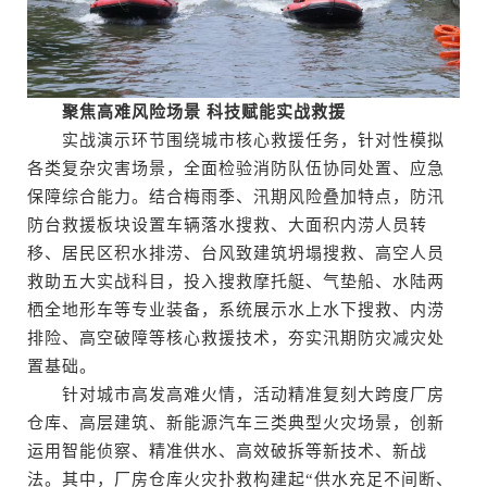
聚焦高难风险场景 科技赋能实战救援
实战演示环节围绕城市核心救援任务，针对性模拟
各类复杂灾害场景，全面检验消防队伍协同处置、应急
保障综合能力。结合梅雨季、汛期风险叠加特点，防汛
防台救援板块设置车辆落水搜救、大面积内涝人员转
移、居民区积水排涝、台风致建筑坍塌搜救、高空人员
救助五大实战科目，投入搜救摩托艇、气垫船、水陆两
栖全地形车等专业装备，系统展示水上水下搜救、内涝
排险、高空破障等核心救援技术，夯实汛期防灾减灾处
置基础。
针对城市高发高难火情，活动精准复刻大跨度厂房
仓库、高层建筑、新能源汽车三类典型火灾场景，创新
运用智能侦察、精准供水、高效破拆等新技术、新战
法。其中，厂房仓库火灾扑救构建起“供水充足不间断、