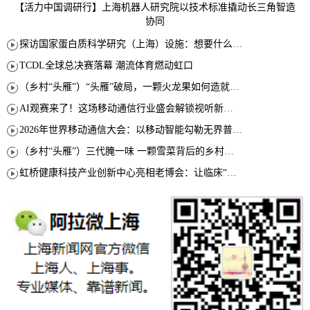
【活力中国调研行】上海机器人研究院以技术标准撬动长三角智造
协同
探访国家蛋白质科学研究（上海）设施：想要什么蛋白 AI直接设计合成
TCDL全球总决赛落幕 潮流体育燃动虹口
（乡村“头雁”）“头雁”破局，一颗火龙果如何造就沪上乡村特色产业化路径
AI观赛来了！这场移动通信行业盛会解锁视听新玩法
2026年世界移动通信大会：以移动智能勾勒无界普惠新愿景
（乡村“头雁”）三代腌一味 一颗雪菜背后的乡村致富经
虹桥健康科技产业创新中心亮相老博会：让临床“需求”定义银发经济新生态