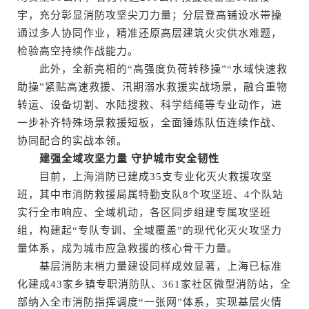
宇，充分彰显消防攻坚尖刀力量；分层登高铺设水带操
通过多人协同作业，精准还原高层建筑火灾供水难题，
检验高空持续作战能力。
此外，全新亮相的“高强度负荷转移操”“水域快速救
助操”紧贴高速救援、汛期溺水救援实战场景，融合重物
转运、设备切割、水陆搜救、科学结绳等专业动作，进
一步补齐特殊场景救援短板，全面锤炼队伍连续作战、
协同配合的实战本领。
建强全域攻坚力量 守护城市安全韧性
目前，上海消防已建成35支专业化灭火救援攻坚
班，其中市消防救援局属特勤支队8个攻坚班、4个队站
实行全市响应、全域机动，各区同步组建专属攻坚班
组，构建起“专队专训、全域覆盖”的现代化灭火攻坚力
量体系，成为城市应急救援的核心骨干力量。
基层消防末梢力量建设同样成效显著，上海已标准
化建成43家乡镇专职消防队、361家社区微型消防站，全
部纳入全市消防指挥调度“一张网”体系，实现基层火情