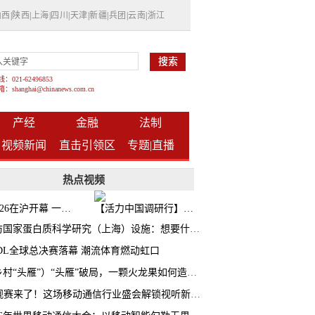
山西
|
陕西
|
上海
|
四川
|
天津
|
新疆
|
兵团
|
云南
|
浙江
021-62496853
shanghai@chinanews.com.cn
产经
金融
法制
视频新闻
直击引领区
专题|
直播
热点视频
BW2026在沪开幕 一众次元品牌集中发布全新企划
【活力中国调研行】上海机器人研究院以技术标准撬动长三角智造协同
探访国家蛋白质科学研究（上海）设施：想要什么蛋白 AI直接设计合成
CDL全球总决赛落幕 潮流体育燃动虹口
（乡村“头雁”）“头雁”破局，一颗火龙果如何造就沪上乡村特色产业化路径
AI观赛来了！这场移动通信行业盛会解锁视听新玩法