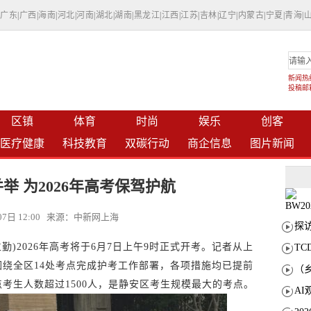
|
广东
|
广西
|
海南
|
河北
|
河南
|
湖北
|
湖南
|
黑龙江
|
江西
|
江苏
|
吉林
|
辽宁
|
内蒙古
|
宁夏
|
青海
|
新闻热线：
投稿邮箱：
区镇
体育
时尚
娱乐
创客
医疗健康
科技教育
双碳行动
商企信息
图片新闻
举 为2026年高考保驾护航
月07日 12:00 来源：中新网上海
立勤)2026年高考将于6月7日上午9时正式开考。记者从上
T
绕全区14处考点完成护考工作部署，各项措施均已提前
考生人数超过1500人，是静安区考生规模最大的考点。