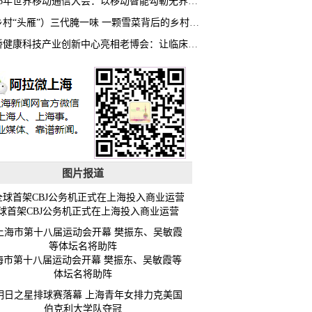
2026年世界移动通信大会：以移动智能勾勒无界普惠新愿景
（乡村“头雁”）三代腌一味 一颗雪菜背后的乡村致富经
虹桥健康科技产业创新中心亮相老博会：让临床“需求”定义银发经济新生态
图片报道
球首架CBJ公务机正式在上海投入商业运营
海市第十八届运动会开幕 樊振东、吴敏霞等
体坛名将助阵