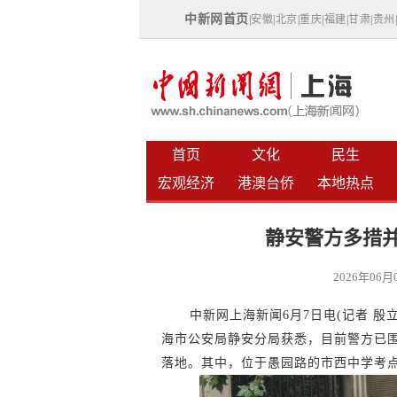
中新网首页
|
安徽
|
北京
|
重庆
|
福建
|
甘肃
|
贵州
首页
文化
民生
宏观经济
港澳台侨
本地热点
静安警方多措并
2026年06
中新网上海新闻6月7日电(记者 殷
海市公安局静安分局获悉，目前警方已围
落地。其中，位于愚园路的市西中学考点