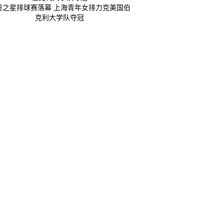
日之星排球赛落幕 上海青年女排力克美国伯
克利大学队夺冠