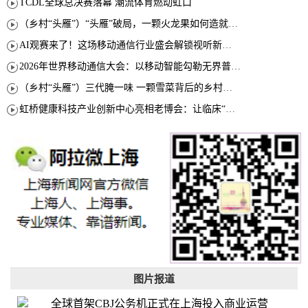
TCDL全球总决赛落幕 潮流体育燃动虹口
（乡村“头雁”）“头雁”破局，一颗火龙果如何造就沪上乡村特色产业化路径
AI观赛来了！这场移动通信行业盛会解锁视听新玩法
2026年世界移动通信大会：以移动智能勾勒无界普惠新愿景
（乡村“头雁”）三代腌一味 一颗雪菜背后的乡村致富经
虹桥健康科技产业创新中心亮相老博会：让临床“需求”定义银发经济新生态
图片报道