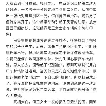
人都感到十分费解。视频显示，在系统记录的第二次入
场时段，一名男子十分淡定地走到地库入口，从包中掏
出一张纸对着识别区一晃，道闸竟应声抬起，随后男子
便转身离开了。这个反常举动引起了民警的注意，放大
画面仔细辨认，这张纸竟是王女士家车辆的车牌打印
件！
民警根据视频线索迅速展开排查，很快找到了视频
中的男子张先生。原来，张先生也是小区业主，平时骑
摩托车出行，但小区地库明确规定不允许停放摩托车，
车辆只能停在地面露天车位。张先生担心摩托车被剐
蹭，思来想去，便动起了“歪脑筋”，想到可以试试用打
印车牌“骗”过道闸。当天他只是心血来潮做个测试，顺
便还想跟老婆“炫耀”一下自己的“机智”，所以扫完就走
了，并没真的把摩托车停进地库。没想到就是这一次测
试，被系统记录为第二次入库，平白无故给邻居添了这
么大麻烦。
真相大白，但王女士一家的损失已无法挽回。因道