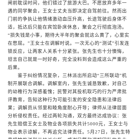
闸前耽误时间，他们错过了旅游大巴。不愿放弃多年一
遇的同学聚会，王女士丈夫当即决定自驾前往。然而出
门前的争执让他情绪激动血压升高，长途驾驶后身体不
适，抵达后只能在宾馆卧床休息，聚会之行彻底泡汤。
“损失钱是小事，期待大半年的聚会就这么黄了，心里实
在憋屈。”王女士在调解时说。一次无心的“测试”引发连
锁反应，让两家人关系十分紧张。张先生也十分懊悔，
坦言自己就是一时好奇，完全没料到会造成这么严重的
后果。
鉴于纠纷情况复杂，三林派出所启动“三所联动”机
制开展联合调解。调解室内，张先生诚恳致歉，对自己
的幼稚行为深感羞愧；民警对其投机取巧的行为严肃批
评教育，告知这种行为可能引发的安全隐患和法律后
果；调解员从邻里和睦角度耐心开导；律师从法律层面
分析侵权责任。经过两轮沟通，双方最终达成协议：张
先生赔偿王女士及物业各项损失共计5000元，王女士与
物业表示谅解，不再追究法律责任。5月27日，张先生特