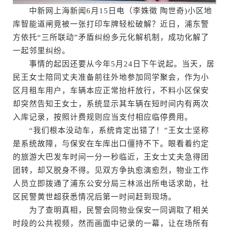
中新网上海新闻6月15日电（李姝徵 陶世奇)小区地
库智能道闸竟被一张打印车牌轻松破解？近日，浦东警
方依托“三所联动”矛盾纠纷多元化解机制，成功化解了
一起邻里纠纷。
事情的起因还要从今年5月24日下午说起。当天，居
民王女士陪同丈夫准备前往外地参加同学聚会，作为小
区月租车用户，车辆本应正常抬杆放行，不料小区保安
却突然告知王女士，系统显示其车辆在短时间内有两次
入库记录，按照计费规则应当支付相应临停费用。
“我们根本没动车，系统肯定出错了！”王女士坚称
是系统故障，与保安在车库出口僵持不下。眼看着约定
的旅游大巴发车时间一分一秒临近，王女士丈夫急得团
团转，却又脱身不得。见双方争执愈演愈烈，物业工作
人员立即拨通了浦东公安分局三林派出所电话求助，社
区民警黄世超获悉情况后第一时间赶到现场。
为了查明真相，民警会同物业保安一同调取了相关
时段的公共视频，然而画面中记录的一幕，让在场所有