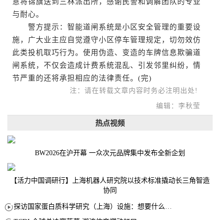
意将锦旗送到三林派出所，感谢民警和调解团队的专业
与耐心。
警方提示：智能道闸系统是小区安全管理的重要设
施，广大业主应自觉遵守小区停车管理规定，切勿效仿
此类投机取巧行为。使用伪造、变造的车牌信息欺骗道
闸系统，不仅会造成计费系统混乱、引发邻里纠纷，情
节严重的还将承担相应的法律责任。(完)
注：请在转载文章内容时务必注明出处!
编辑：李秋莹
热点视频
BW2026在沪开幕 一众次元品牌集中发布全新企划
【活力中国调研行】上海机器人研究院以技术标准撬动长三角智造
协同
探访国家蛋白质科学研究（上海）设施：想要什么蛋白 AI直接设计合成