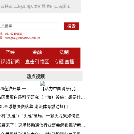
山西
|
陕西
|
上海
|
四川
|
天津
|
新疆
|
兵团
|
云南
|
浙江
021-62496853
shanghai@chinanews.com.cn
产经
金融
法制
视频新闻
直击引领区
专题|
直播
热点视频
BW2026在沪开幕 一众次元品牌集中发布全新企划
【活力中国调研行】上海机器人研究院以技术标准撬动长三角智造协同
探访国家蛋白质科学研究（上海）设施：想要什么蛋白 AI直接设计合成
CDL全球总决赛落幕 潮流体育燃动虹口
（乡村“头雁”）“头雁”破局，一颗火龙果如何造就沪上乡村特色产业化路径
AI观赛来了！这场移动通信行业盛会解锁视听新玩法