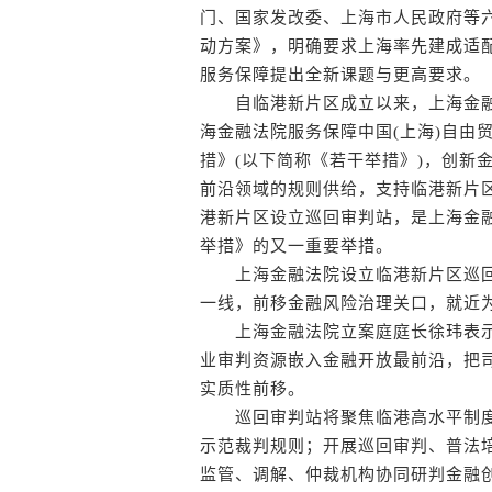
门、国家发改委、上海市人民政府等
动方案》，明确要求上海率先建成适
服务保障提出全新课题与更高要求。
自临港新片区成立以来，上海金融
海金融法院服务保障中国(上海)自由
措》(以下简称《若干举措》)，创新
前沿领域的规则供给，支持临港新片
港新片区设立巡回审判站，是上海金
举措》的又一重要举措。
上海金融法院设立临港新片区巡回
一线，前移金融风险治理关口，就近
上海金融法院立案庭庭长徐玮表示
业审判资源嵌入金融开放最前沿，把
实质性前移。
巡回审判站将聚焦临港高水平制度
示范裁判规则；开展巡回审判、普法
监管、调解、仲裁机构协同研判金融