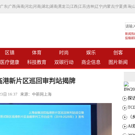
|
广东
|
广西
|
海南
|
河北
|
河南
|
湖北
|
湖南
|
黑龙江
|
江西
|
江苏
|
吉林
|
辽宁
|
内蒙古
|
宁夏
|
青海
|
新闻热线：
投稿邮箱：
区镇
体育
时尚
娱乐
创客
医疗健康
科技教育
双碳行动
商企信息
图片新闻
临港新片区巡回审判站揭牌
月23日 16:37 来源：中新网上海
T