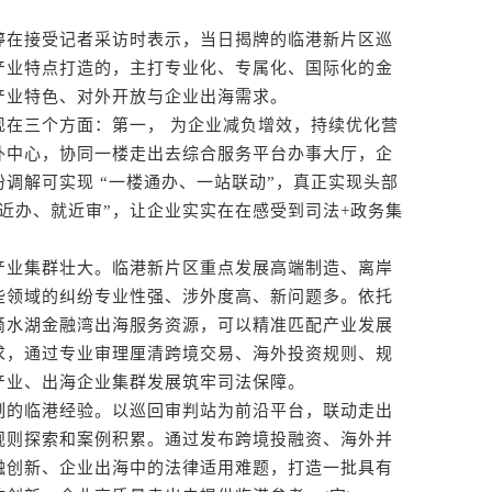
在接受记者采访时表示，当日揭牌的临港新片区巡
产业特点打造的，主打专业化、专属化、国际化的金
产业特色、对外开放与企业出海需求。
三个方面：第一， 为企业减负增效，持续优化营
外中心，协同一楼走出去综合服务平台办事大厅，企
调解可实现 “一楼通办、一站联动”，真正实现头部
近办、就近审”，让企业实实在在感受到司法+政务集
业集群壮大。临港新片区重点发展高端制造、离岸
些领域的纠纷专业性强、涉外度高、新问题多。依托
滴水湖金融湾出海服务资源，可以精准匹配产业发展
求，通过专业审理厘清跨境交易、海外投资规则、规
产业、出海企业集群发展筑牢司法保障。
的临港经验。以巡回审判站为前沿平台，联动走出
规则探索和案例积累。通过发布跨境投融资、海外并
融创新、企业出海中的法律适用难题，打造一批具有