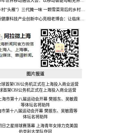
2026年世界移动通信大会：以移动智能勾勒无界普惠新愿景
（乡村“头雁”）三代腌一味 一颗雪菜背后的乡村致富经
虹桥健康科技产业创新中心亮相老博会：让临床“需求”定义银发经济新生态
图片报道
球首架CBJ公务机正式在上海投入商业运营
海市第十八届运动会开幕 樊振东、吴敏霞等
体坛名将助阵