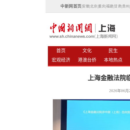
中新网首页
|
安徽
|
北京
|
重庆
|
福建
|
甘肃
|
贵州
首页
文化
民生
宏观经济
港澳台侨
本地热点
上海金融法院
2026年06