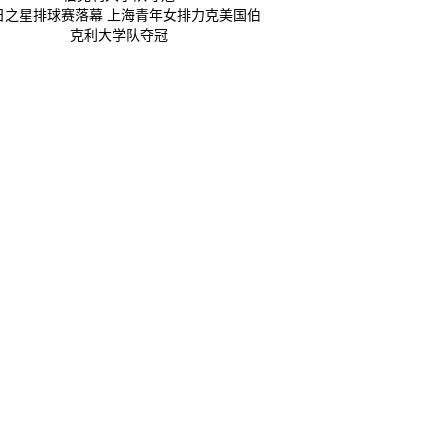
日之星排球赛落幕 上海青年女排力克美国伯
克利大学队夺冠