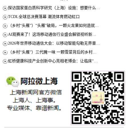
探访国家蛋白质科学研究（上海）设施：想要什么蛋白 AI直接设计合成
TCDL全球总决赛落幕 潮流体育燃动虹口
（乡村“头雁”）“头雁”破局，一颗火龙果如何造就沪上乡村特色产业化路径
AI观赛来了！这场移动通信行业盛会解锁视听新玩法
2026年世界移动通信大会：以移动智能勾勒无界普惠新愿景
（乡村“头雁”）三代腌一味 一颗雪菜背后的乡村致富经
虹桥健康科技产业创新中心亮相老博会：让临床“需求”定义银发经济新生态