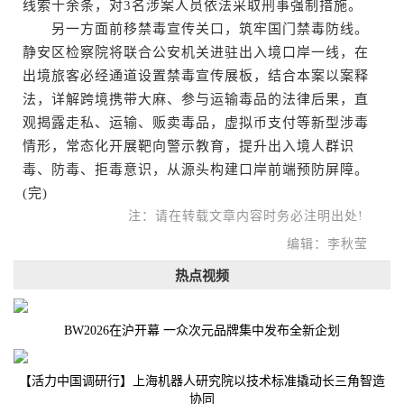
线索十余条，对3名涉案人员依法采取刑事强制措施。
另一方面前移禁毒宣传关口，筑牢国门禁毒防线。
静安区检察院将联合公安机关进驻出入境口岸一线，在
出境旅客必经通道设置禁毒宣传展板，结合本案以案释
法，详解跨境携带大麻、参与运输毒品的法律后果，直
观揭露走私、运输、贩卖毒品，虚拟币支付等新型涉毒
情形，常态化开展靶向警示教育，提升出入境人群识
毒、防毒、拒毒意识，从源头构建口岸前端预防屏障。
(完)
注：请在转载文章内容时务必注明出处!
编辑：李秋莹
热点视频
BW2026在沪开幕 一众次元品牌集中发布全新企划
【活力中国调研行】上海机器人研究院以技术标准撬动长三角智造
协同