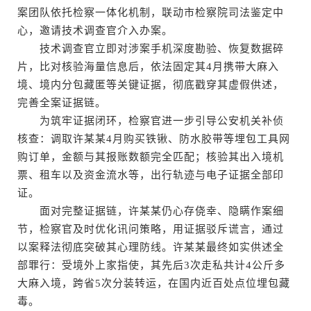
案团队依托检察一体化机制，联动市检察院司法鉴定中
心，邀请技术调查官介入办案。
技术调查官立即对涉案手机深度勘验、恢复数据碎
片，比对核验海量信息后，依法固定其4月携带大麻入
境、境内分包藏匿等关键证据，彻底戳穿其虚假供述，
完善全案证据链。
为筑牢证据闭环，检察官进一步引导公安机关补侦
核查：调取许某某4月购买铁锹、防水胶带等埋包工具网
购订单，金额与其报账数额完全匹配；核验其出入境机
票、租车以及资金流水等，出行轨迹与电子证据全部印
证。
面对完整证据链，许某某仍心存侥幸、隐瞒作案细
节，检察官及时优化讯问策略，用证据驳斥谎言，通过
以案释法彻底突破其心理防线。许某某最终如实供述全
部罪行：受境外上家指使，其先后3次走私共计4公斤多
大麻入境，跨省5次分装转运，在国内近百处点位埋包藏
毒。