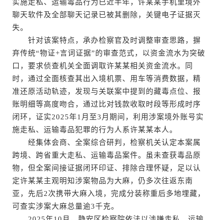
实施走私、运输毒品行为已近半年，许某某手机里境外
聊天软件及全部聊天记录已被其删除，关键电子证据灭
失。
针对该案特点，承办检察官及时调整审查思路，摒
弃传统“物证+言词证据”的审查范式，以资金流水为突破
口，要求侦查机关全面调取许某某相关资金流水。同
时，通过全面核查其出入境机票、用车等消费数据，精
准还原活动轨迹，发现与关联案中提到的藏毒点位、报
账明细等高度吻合，通过比对钱款收取时段等形成时序
闭环，证实2025年1月至3月期间，利用涉案境外账号实
施走私、运输毒品犯罪的行为人系许某某本人。
经集体会商、全案综合研判，检察机关认定本案属
跨境、跨省重大走私、运输毒品案件。虽未查获毒品原
物，但全案间接证据闭环印证、排除合理怀疑，足以认
定许某某主观明知涉案物品为大麻，仍多次往返东南
亚，先后2次携带大麻入境，完成分装称重后多地埋藏，
可查实涉案大麻总量逾3千克。
2025年10月，静安区检察院依法以涉嫌走私、运输