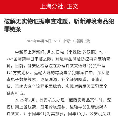
上海分社
正文
•
破解无实物证据审查难题，斩断跨境毒品犯
罪链条
2026年06月26日 15:11 来源：中新网上海
中新网上海新闻6月26日电（李姝徵 苏双丽）“6・
26”国际禁毒日来临之际，跨境毒品风险防控再次敲响警
钟。日前，静安区检察院在办理许某某通过“背货”“埋
包”方式走私、运输大麻的跨境毒品犯罪案件中，深挖彻
查电子数据线索，逐条溯源，补全证据图谱，查清走
私、运输大麻全流程犯罪脉络，实现对跨境涉毒犯罪全
链条打击。
2025年7月，公安机关办理一起贩卖毒品案件时，深
挖研判上游线索，锁定跨境走私、运输毒品犯罪嫌疑人
许某某，并于同年9月将其抓获。同年10月，公安机关以