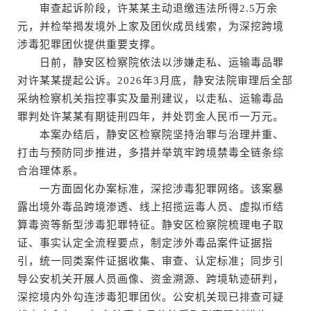
审查起诉阶段，许某某主动退缴违法所得2.5万余
元，并检举揭发境外上家及团伙成员线索，为深挖跨境
涉毒犯罪团伙提供重要支撑。
日前，静安区检察院依法以涉嫌走私、运输毒品罪
对许某某提起公诉。2026年3月底，静安法院审理后全部
采纳检察机关指控事实及量刑建议，以走私、运输毒品
罪判处许某某有期徒刑四年，并处罚金人民币一万元。
本案办结后，静安区检察院坚持治罪与治理并重、
打击与预防同步推进，多措并举筑牢跨境禁毒全链条综
合治理体系。
一方面固化办案标准，深挖涉毒犯罪网络。该案暴
露出境外毒品跨境渗透、线上招揽运毒人员、虚拟币结
算毒资等新型涉毒犯罪特征。静安区检察院梳理电子取
证、事实认定全流程要点，制定涉外毒品案件证据指
引，统一同类案件证据收集、审查、认定标准；同步引
导公安机关开展人员画像、资金溯源、跨境轨迹研判，
深挖境内外勾连涉毒犯罪团伙。公安机关现已排查可疑