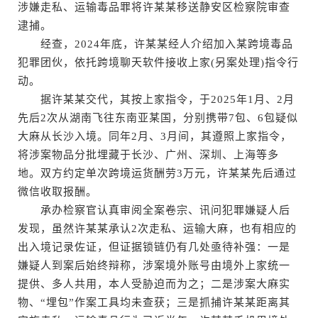
涉嫌走私、运输毒品罪将许某某移送静安区检察院审查
逮捕。
经查，2024年底，许某某经人介绍加入某跨境毒品
犯罪团伙，依托跨境聊天软件接收上家(另案处理)指令行
动。
据许某某交代，其按上家指令，于2025年1月、2月
先后2次从湖南飞往东南亚某国，分别携带7包、6包疑似
大麻从长沙入境。同年2月、3月间，其遵照上家指令，
将涉案物品分批埋藏于长沙、广州、深圳、上海等多
地。双方约定单次跨境运货酬劳3万元，许某某先后通过
微信收取报酬。
承办检察官认真审阅全案卷宗、讯问犯罪嫌疑人后
发现，虽然许某某承认2次走私、运输大麻，也有相应的
出入境记录佐证，但证据锁链仍有几处亟待补强：一是
嫌疑人到案后始终辩称，涉案境外账号由境外上家统一
提供、多人共用，本人受胁迫而为之；二是涉案大麻实
物、“埋包”作案工具均未查获；三是抓捕许某某距离其