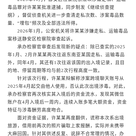
毒品罪对许某某批准逮捕，同步制发《继续侦查提
纲》，督促侦查机关进一步查清走私次数、涉案毒品数
量、“埋包”频次及全部违法所得。
2026年1月，公安机关将许某某涉嫌走私、运输毒品
案移送静安区检察院审查起诉。
承办检察官审查后发现新的疑点：除已查实的2025
年1月、2月许某某两次往返东南亚某国走私、运输毒品
外，同年4月，其还有1次往返该国的出入境记录，且目
的地、停留周期等均与前2次行程高度一致。
针对该次行程，许某某辩解称涉案跨境聊天账号从
2025年4月起交由他人使用，否认此次出境涉毒。对此，
承办检察官再次核实其入境后的资金流水，发现其微信
账户在4月入境后一周内，连续入账多笔大额资金，资金
特征与涉毒酬劳高度吻合。
面对资金证据，许某某再度翻供，谎称本次系出境
旅游，借用前两次的照片骗取上家报酬，实际并未携带
大麻回国。针对其供述反复、说辞不合常理的情况，办