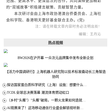
范围、更高水平、更深层次的合作，共同演绎更加精彩
的“双城故事”积极建言献策、贡献智慧力量。
本次研讨会由上海市政协港澳台侨委员会、上海社
会科学院、香港明天更好基金联合主办。(完)
注：请在转载文章内容时务必注明出处!
编辑：王丹沁
热点视频
BW2026在沪开幕 一众次元品牌集中发布全新企划
【活力中国调研行】上海机器人研究院以技术标准撬动长三角智造
协同
探访国家蛋白质科学研究（上海）设施：想要什么蛋白 AI直接设计合成
TCDL全球总决赛落幕 潮流体育燃动虹口
（乡村“头雁”）“头雁”破局，一颗火龙果如何造就沪上乡村特色产业化路径
AI观赛来了！这场移动通信行业盛会解锁视听新玩法