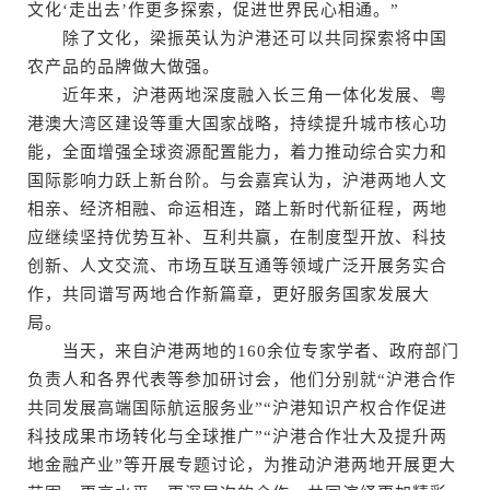
文化‘走出去’作更多探索，促进世界民心相通。”
除了文化，梁振英认为沪港还可以共同探索将中国
农产品的品牌做大做强。
近年来，沪港两地深度融入长三角一体化发展、粤
港澳大湾区建设等重大国家战略，持续提升城市核心功
能，全面增强全球资源配置能力，着力推动综合实力和
国际影响力跃上新台阶。与会嘉宾认为，沪港两地人文
相亲、经济相融、命运相连，踏上新时代新征程，两地
应继续坚持优势互补、互利共赢，在制度型开放、科技
创新、人文交流、市场互联互通等领域广泛开展务实合
作，共同谱写两地合作新篇章，更好服务国家发展大
局。
当天，来自沪港两地的160余位专家学者、政府部门
负责人和各界代表等参加研讨会，他们分别就“沪港合作
共同发展高端国际航运服务业”“沪港知识产权合作促进
科技成果市场转化与全球推广”“沪港合作壮大及提升两
地金融产业”等开展专题讨论，为推动沪港两地开展更大