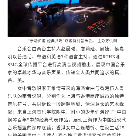
“乐动沪港 经典共鸣”双城特别音乐会。 主办方供图
音乐会由两台主持人赵晨曦、虞莉娅、周婕、侯嘉
明以普通话、粤语和英语3种语言主持，通过RTHK和
SMG全球传播平台进行高清音视频播出，展现中国音乐
家的卓越才华与音乐声量，传递全人类共同追求的真、
善、美。
女中音歌唱家王维倩带来的海派金曲与香港伍人粤
乐队的南音说唱，分别作为上海与香港两座城市的独特
音乐符号，共同诉说一段跨越地域、情深意长的艺术缘
起；来自上海音乐学院附中、附小的少年们演绎了“中国
钢琴百年”中的经典代表作品，展现上海作为中国近现代
音乐摇篮的深厚底蕴；香港女中音连皓忻、在港生活25
年的美国男中音艾瑞克·麦森携手香港钢琴新星黄蔚然，