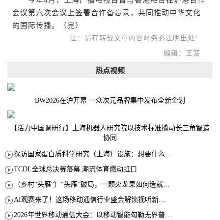
会议第六次会议上签署合作备忘录，共同推动中华文化
的国际传播。（完）
注：请在转载文章内容时务必注明出处!
编辑：王笈
热点视频
BW2026在沪开幕 一众次元品牌集中发布全新企划
【活力中国调研行】上海机器人研究院以技术标准撬动长三角智造
协同
探访国家蛋白质科学研究（上海）设施：想要什么蛋白 AI直接设计合成
TCDL全球总决赛落幕 潮流体育燃动虹口
（乡村“头雁”）“头雁”破局，一颗火龙果如何造就沪上乡村特色产业化路径
AI观赛来了！这场移动通信行业盛会解锁视听新玩法
2026年世界移动通信大会：以移动智能勾勒无界普惠新愿景