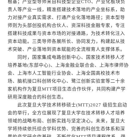
根基；产业型导师来自科技型企业CTO、产业化板块负
责人等产业一线，精准搭建技术落地的产业坐标系，助
力对接产业真实需求、打通产业化落地路径；资本型导
师则为头部创投机构合伙人、资深科技金融专家，专注
搭建科技成果与资本市场的对接通路，为技术转化注入
资本动能。三类导师各展所长、协同发力，构建起从技
术突破、产业落地到资本赋能的全流程育人支撑体系。
同时，国家集成电路创新中心、国家技术转移人才
培养基地(东部中心)、上海金融业联合会、上海市律师协
会、上海市人工智能行业协会、上海全国高校技术市
场、脑机接口科创转化中心、鹭江创新实验室等二十余
家机构作为复旦MTT项目生态合作伙伴，共同构建产学
研用深度融合的科创生态。
此次复旦大学技术转移硕士(MTT)2027 级招生启动
会的举行，全方位展现了复旦大学在技术转移人才培养
领域的战略布局、创新实践与坚定决心。未来，复旦大
学将持续依托综合学科优势、完善的科创生态体系和深
厚的产学研合作基础，不断优化MTT项目课程体系、强