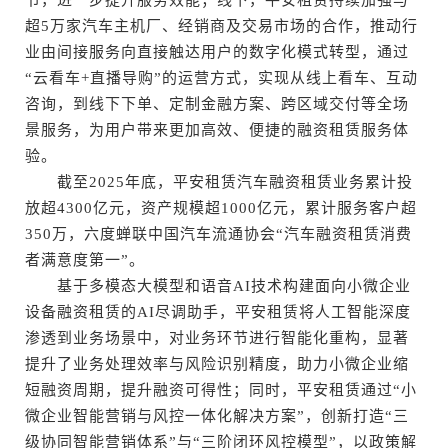
节，进一步提升服务效能；线下，平安租赁持续加强与
超5万家汽车主机厂、经销商及交易市场的合作，推动行
业由间接服务向直接触达用户的数字化模式转型，通过
“云看车+直播导购”的运营方式，实现从线上看车、互动
咨询，到线下下单、定制金融方案、跨区域交付等全场
景服务，为用户带来更加高效、便捷的融资租赁服务体
验。
截至2025年底，平安租赁汽车融资租赁业务累计投
放超4300亿元，资产规模超1000亿元，累计服务客户超
350万，六度蝉联中国汽车流通协会“汽车融资租赁消费
者满意度第一”。
基于多模态大模型和语音AI技术构建面向小微企业
设备融资租赁的AI尽调助手，平安租赁将人工智能深度
渗透到业务场景中，对业务环节进行智能化重构，显著
提升了业务处理效率与风险识别精度，助力小微企业缩
短融资周期，提升融资可得性；同时，平安租赁通过“小
微企业智能营销与风控一体化解决方案”，创新打造“三
级协同智能营销体系”与“三阶闭环风控模型”，以政策解