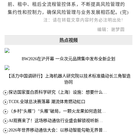
前、租中、租后全流程管控体系，不断提高风险管理的
集约性和控制力，确保风险管理与业务发展相匹配。(完)
注：请在转载文章内容时务必注明出处!
编辑：谢梦圆
热点视频
BW2026在沪开幕 一众次元品牌集中发布全新企划
【活力中国调研行】上海机器人研究院以技术标准撬动长三角智造
协同
探访国家蛋白质科学研究（上海）设施：想要什么蛋白 AI直接设计合成
TCDL全球总决赛落幕 潮流体育燃动虹口
（乡村“头雁”）“头雁”破局，一颗火龙果如何造就沪上乡村特色产业化路径
AI观赛来了！这场移动通信行业盛会解锁视听新玩法
2026年世界移动通信大会：以移动智能勾勒无界普惠新愿景