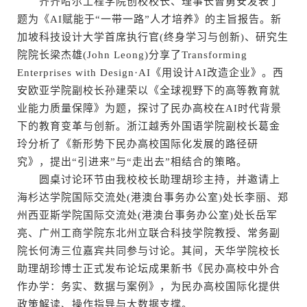
齐齐哈尔工程学院创校校长、理事长曹勇安发表了
题为《AI赋能于“一带一路”人才培养》的主旨报告。新
加坡科技设计大学首席执行官(终身学习与创新)、研究生
院院长梁杰雄(John Leong)分享了Transforming
Enterprises with Design·AI《用设计AI改造企业》。西
安欧亚学院副校长孙建荣以《全球视野下的高等教育就
业能力质量保障》为题，探讨了民办高校在AI时代背景
下的教育变革与创新。浙江越秀外国语学院副校长葛金
玲分析了《新形势下民办高校国际化发展的路径研
究》，提出“引进来”与“走出去”相结合的策略。
圆桌讨论环节由我校校长助理胡珍主持，并邀请上
海杉达学院国际交流处(港澳台事务办公室)处长李丽、郑
州西亚斯学院国际交流处(港澳台事务办公室)处长岳军
亮、广州工商学院东北州立联合科技学院教授、常务副
院长何涛三位嘉宾共同参与讨论。其间，天华学院校长
助理胡珍博士正式发布论坛成果新书《民办高校中外合
作办学：务实、数据与案例》，为民办高校国际化提供
政策解读、操作指导与大数据支撑。