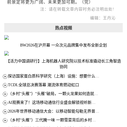
前景定将更为广阔、未来更加可期。（完）
注：请在转载文章内容时务必注明出处!
编辑：王丹沁
热点视频
BW2026在沪开幕 一众次元品牌集中发布全新企划
【活力中国调研行】上海机器人研究院以技术标准撬动长三角智造
协同
探访国家蛋白质科学研究（上海）设施：想要什么蛋白 AI直接设计合成
TCDL全球总决赛落幕 潮流体育燃动虹口
（乡村“头雁”）“头雁”破局，一颗火龙果如何造就沪上乡村特色产业化路径
AI观赛来了！这场移动通信行业盛会解锁视听新玩法
2026年世界移动通信大会：以移动智能勾勒无界普惠新愿景
（乡村“头雁”）三代腌一味 一颗雪菜背后的乡村致富经