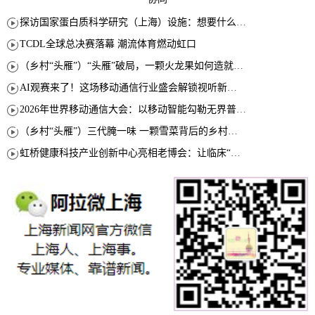
探访国家蛋白质科学研究（上海）设施：想要什么蛋白 AI直接设计合成
TCDL全球总决赛落幕 潮流体育燃动虹口
（乡村“头雁”）“头雁”破局，一颗火龙果如何造就沪上乡村特色产业化路径
AI观赛来了！这场移动通信行业盛会解锁视听新玩法
2026年世界移动通信大会：以移动智能勾勒无界普惠新愿景
（乡村“头雁”）三代腌一味 一颗雪菜背后的乡村致富经
虹桥健康科技产业创新中心亮相老博会：让临床“需求”定义银发经济新生态