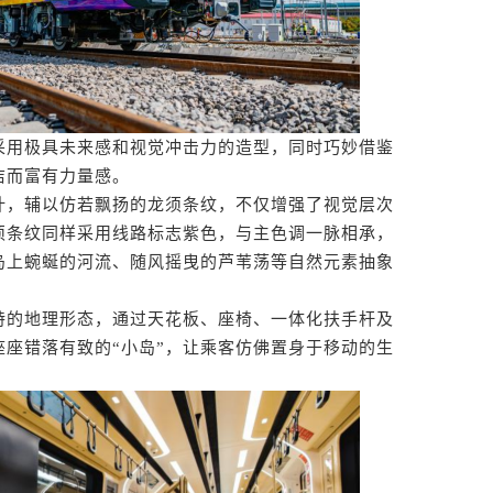
用极具未来感和视觉冲击力的造型，同时巧妙借鉴
洁而富有力量感。
，辅以仿若飘扬的龙须条纹，不仅增强了视觉层次
须条纹同样采用线路标志紫色，与主色调一脉相承，
岛上蜿蜒的河流、随风摇曳的芦苇荡等自然元素抽象
的地理形态，通过天花板、座椅、一体化扶手杆及
座错落有致的“小岛”，让乘客仿佛置身于移动的生