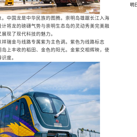
明
。中国龙是中华民族的图腾。崇明岛雄踞长江入海
设计将龙的磅礴气势与崇明生态岛的灵动秀美完美融
又展现了现代科技的魅力。
祥瑞金与线路专属紫为主色调。紫色为线路标志
明岛上丰收的稻田、金色的阳光。金紫交相辉映，使
辨识度。