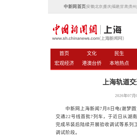
中新网首页
|
安徽
|
北京
|
重庆
|
福建
|
甘肃
|
贵州
首页
文化
民生
宏观经济
港澳台侨
本地热点
上海轨道交
2026年07
中新网上海新闻7月8日电(谢梦圆)
交通22号线首批7列车，于近日从湖
完成吊装后陆续开展验收调试等系列
调试阶段。