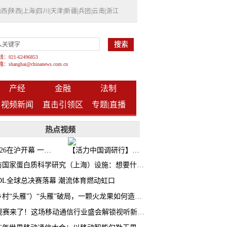
山西
|
陕西
|
上海
|
四川
|
天津
|
新疆
|
兵团
|
云南
|
浙江
021-62496853
shanghai@chinanews.com.cn
产经
金融
法制
视频新闻
直击引领区
专题|
直播
热点视频
BW2026在沪开幕 一众次元品牌集中发布全新企划
【活力中国调研行】上海机器人研究院以技术标准撬动长三角智造协同
探访国家蛋白质科学研究（上海）设施：想要什么蛋白 AI直接设计合成
CDL全球总决赛落幕 潮流体育燃动虹口
（乡村“头雁”）“头雁”破局，一颗火龙果如何造就沪上乡村特色产业化路径
AI观赛来了！这场移动通信行业盛会解锁视听新玩法