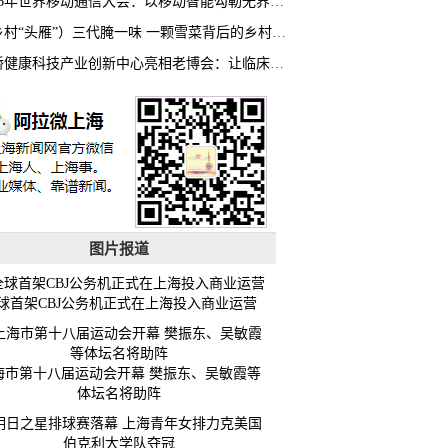
2026年世界移动通信大会：以移动智能勾勒无界普惠新愿景
（乡村“头雁”）三代腌一味 一颗雪菜背后的乡村致富经
虹桥健康科技产业创新中心亮相老博会：让临床“需求”定义银发经济新生态
图片报道
球首架CBJ公务机正式在上海投入商业运营
海市第十八届运动会开幕 樊振东、吴敏霞等
体坛名将助阵