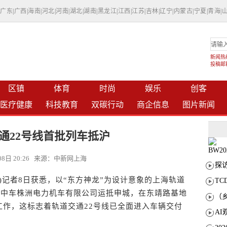
|
广东
|
广西
|
海南
|
河北
|
河南
|
湖北
|
湖南
|
黑龙江
|
江西
|
江苏
|
吉林
|
辽宁
|
内蒙古
|
宁夏
|
青海
|
新闻热线：
投稿邮箱：
区镇
体育
时尚
娱乐
创客
医疗健康
科技教育
双碳行动
商企信息
图片新闻
通22号线首批列车抵沪
月08日 20:26 来源：中新网上海
记者8日获悉，以“东方神龙”为设计意象的上海轨道
T
南中车株洲电力机车有限公司运抵申城，在东靖路基地
工作，这标志着轨道交通22号线已全面进入车辆交付