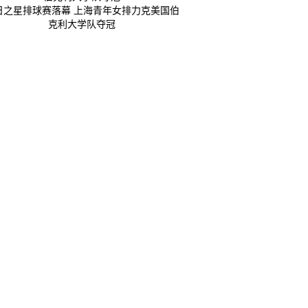
日之星排球赛落幕 上海青年女排力克美国伯
克利大学队夺冠