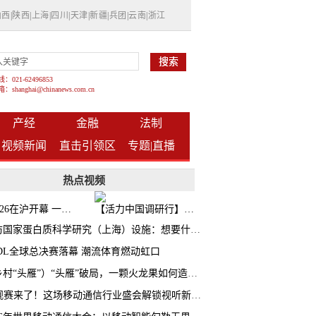
山西
|
陕西
|
上海
|
四川
|
天津
|
新疆
|
兵团
|
云南
|
浙江
021-62496853
shanghai@chinanews.com.cn
产经
金融
法制
视频新闻
直击引领区
专题|
直播
热点视频
BW2026在沪开幕 一众次元品牌集中发布全新企划
【活力中国调研行】上海机器人研究院以技术标准撬动长三角智造协同
探访国家蛋白质科学研究（上海）设施：想要什么蛋白 AI直接设计合成
CDL全球总决赛落幕 潮流体育燃动虹口
（乡村“头雁”）“头雁”破局，一颗火龙果如何造就沪上乡村特色产业化路径
AI观赛来了！这场移动通信行业盛会解锁视听新玩法