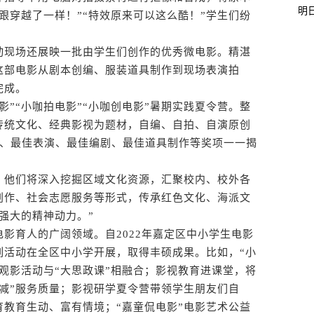
明
跟穿越了一样！”“特效原来可以这么酷！”学生们纷
现场还展映一批由学生们创作的优秀微电影。精湛
这部电影从剧本创编、服装道具制作到现场表演拍
完成。
“小咖拍电影”“小咖创电影”暑期实践夏令营。整
传统文化、经典影视为题材，自编、自拍、自演原创
片、最佳表演、最佳编剧、最佳道具制作等奖项一一揭
他们将深入挖掘区域文化资源，汇聚校内、校外各
创作、社会志愿服务等形式，传承红色文化、海派文
强大的精神动力。”
育人的广阔领域。自2022年嘉定区中小学生电影
列活动在全区中小学开展，取得丰硕成果。比如，“小
”观影活动与“大思政课”相融合；影视教育进课堂，将
减”服务质量；影视研学夏令营带领学生朋友们自
教育生动、富有情境；“嘉童侃电影”电影艺术公益