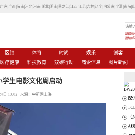
|
广东
|
广西
|
海南
|
河北
|
河南
|
湖北
|
湖南
|
黑龙江
|
江西
|
江苏
|
吉林
|
辽宁
|
内蒙古
|
宁夏
|
青海
|
新闻热线：
投稿邮箱：
区镇
体育
时尚
娱乐
创客
医疗健康
科技教育
双碳行动
商企信息
图片新闻
小学生电影文化周启动
月24日 13:02 来源：中新网上海
T