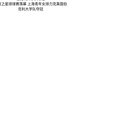
日之星排球赛落幕 上海青年女排力克美国伯
克利大学队夺冠