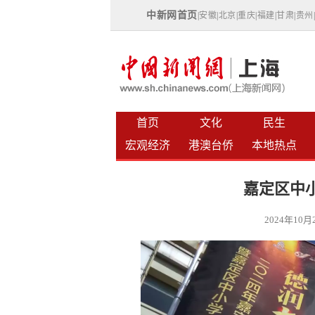
中新网首页
|
安徽
|
北京
|
重庆
|
福建
|
甘肃
|
贵州
首页
文化
民生
宏观经济
港澳台侨
本地热点
嘉定区中
2024年10