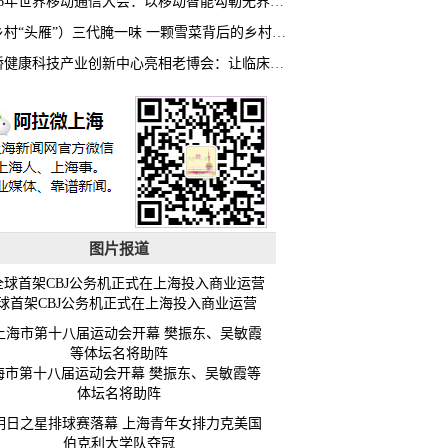
2026年世界移动通信大会：以移动智能勾勒无界普惠新愿景
（乡村“头雁”）三代腌一味 一颗雪菜背后的乡村致富经
虹桥健康科技产业创新中心亮相老博会：让临床“需求”定义银发经济新生态
图片报道
球首架CBJ公务机正式在上海投入商业运营
海市第十八届运动会开幕 樊振东、吴敏霞等
体坛名将助阵