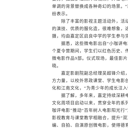
单调的背景替换成各种奇幻的场景。“
纷表示。
除了丰富的影视主题活动外，活动
的演技、优质的服化造，很难想象，
摄，均由嘉定区启良中学的学生参与
据悉，这些微电影出自“小咖讲电影”
个夏令营期间，学生们以红色历史、
微电影作品9部。仪式现场，最佳影
晓。
嘉定影剧院副总经理吴超锋介绍，
方力量，以校外思政课堂、学生电影
化和江南文化，“为青少年的成长注入
据了解，多年来，嘉定持续深耕电影
文化周项目启动以来，贯穿全年的系
咖评电影”推动“百年树人电影阳光行
影视教育与课堂教学相融合，提升“双
编、自拍、自演原创微电影，使得德育