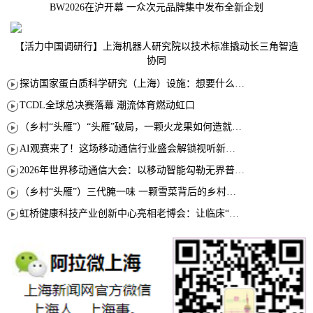
BW2026在沪开幕 一众次元品牌集中发布全新企划
【活力中国调研行】上海机器人研究院以技术标准撬动长三角智造
协同
探访国家蛋白质科学研究（上海）设施：想要什么蛋白 AI直接设计合成
TCDL全球总决赛落幕 潮流体育燃动虹口
（乡村“头雁”）“头雁”破局，一颗火龙果如何造就沪上乡村特色产业化路径
AI观赛来了！这场移动通信行业盛会解锁视听新玩法
2026年世界移动通信大会：以移动智能勾勒无界普惠新愿景
（乡村“头雁”）三代腌一味 一颗雪菜背后的乡村致富经
虹桥健康科技产业创新中心亮相老博会：让临床“需求”定义银发经济新生态