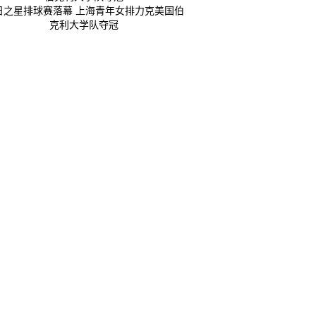
日之星排球赛落幕 上海青年女排力克美国伯
克利大学队夺冠