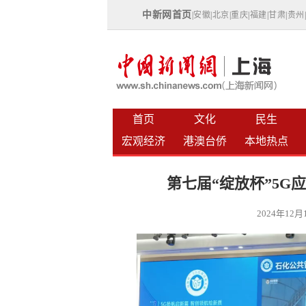
中新网首页
|
安徽
|
北京
|
重庆
|
福建
|
甘肃
|
贵州
首页
文化
民生
宏观经济
港澳台侨
本地热点
第七届“绽放杯”5
2024年12