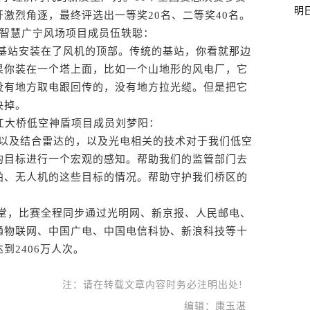
明
激烈角逐，最终评选出一等奖20名、二等奖40名。
网智慧广宁风场项目成员伍轶聪：
站安装在了风机的顶部。传统的基站，你看就那边
果你装在一个塔上面，比如一个山地形的风电厂，它
没有地方取电跟回传的，没有地方拉光缆。但是把它
决掉。
江大桥低空神盾项目成员刘梦阳：
以及结合雷达的，以及光电相关的技术对于我们低空
的目标进行一个宏观的感知。帮助我们的监管部门去
舶、无人机的这些目标的情况。帮助守护我们桥区的
，比赛全程同步通过光明网、新京报、人民邮电、
通物联网、中国广电、中国电信科协、新浪科技等十
到2406万人次。
注：请在转载文章内容时务必注明出处!
编辑：康玉湛