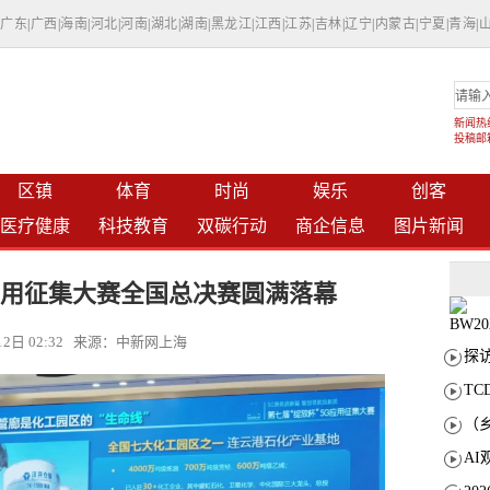
|
广东
|
广西
|
海南
|
河北
|
河南
|
湖北
|
湖南
|
黑龙江
|
江西
|
江苏
|
吉林
|
辽宁
|
内蒙古
|
宁夏
|
青海
|
新闻热线：
投稿邮箱：
区镇
体育
时尚
娱乐
创客
医疗健康
科技教育
双碳行动
商企信息
图片新闻
G应用征集大赛全国总决赛圆满落幕
月12日 02:32 来源：中新网上海
T