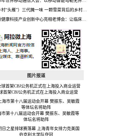
2026年世界移动通信大会：以移动智能勾勒无界普惠新愿景
（乡村“头雁”）三代腌一味 一颗雪菜背后的乡村致富经
虹桥健康科技产业创新中心亮相老博会：让临床“需求”定义银发经济新生态
图片报道
球首架CBJ公务机正式在上海投入商业运营
海市第十八届运动会开幕 樊振东、吴敏霞等
体坛名将助阵