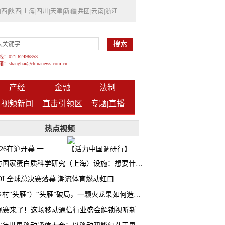
山西
|
陕西
|
上海
|
四川
|
天津
|
新疆
|
兵团
|
云南
|
浙江
021-62496853
shanghai@chinanews.com.cn
产经
金融
法制
视频新闻
直击引领区
专题|
直播
热点视频
BW2026在沪开幕 一众次元品牌集中发布全新企划
【活力中国调研行】上海机器人研究院以技术标准撬动长三角智造协同
探访国家蛋白质科学研究（上海）设施：想要什么蛋白 AI直接设计合成
CDL全球总决赛落幕 潮流体育燃动虹口
（乡村“头雁”）“头雁”破局，一颗火龙果如何造就沪上乡村特色产业化路径
AI观赛来了！这场移动通信行业盛会解锁视听新玩法