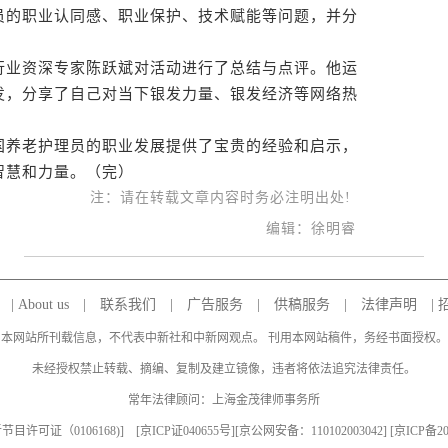
员的职业认同感、职业保护、技术赋能等问题，并分
业资深专家陈跃斌对活动进行了总结与点评。他运
发，分享了自己对当下银发力量、银发经济等网络热
养老护理员的职业发展提供了宝贵的经验和启示，
智慧和力量。（完）
注：请在转载文章内容时务必注明出处!
编辑：徐明睿
|
About us
|
联系我们
|
广告服务
|
供稿服务
|
法律声明
|
本网站所刊载信息，不代表中新社和中新网观点。 刊用本网站稿件，务经书面授权。
未经授权禁止转载、摘编、复制及建立镜像，违者将依法追究法律责任。
常年法律顾问：上海金茂律师事务所
目许可证（0106168)
] [
京ICP证040655号
][京公网安备：110102003042] [
京ICP备20