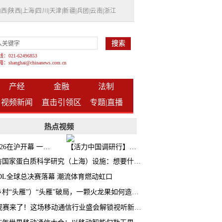
山西
|
陕西
|
上海
|
四川
|
天津
|
新疆
|
兵团
|
云南
|
浙江
021-62496853
shanghai@chinanews.com.cn
产经
金融
法制
视频新闻
直击引领区
专题|
直播
热点视频
BW2026在沪开幕 一众次元品牌集中发布全新企划
【活力中国调研行】上海机器人研究院以技术标准撬动长三角智造协同
探访国家蛋白质科学研究（上海）设施：想要什么蛋白 AI直接设计合成
CDL全球总决赛落幕 潮流体育燃动虹口
（乡村“头雁”）“头雁”破局，一颗火龙果如何造就沪上乡村特色产业化路径
AI观赛来了！这场移动通信行业盛会解锁视听新玩法