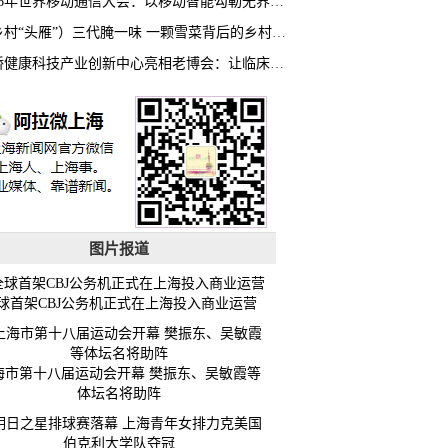
2026年世界移动通信大会：以移动智能勾勒无界普惠新愿景
（乡村“头雁”）三代腌一味 一颗雪菜背后的乡村致富经
虹桥健康科技产业创新中心亮相老博会：让临床“需求”定义银发经济新生态
图片报道
球首架CBJ公务机正式在上海投入商业运营
海市第十八届运动会开幕 樊振东、吴敏霞等
体坛名将助阵