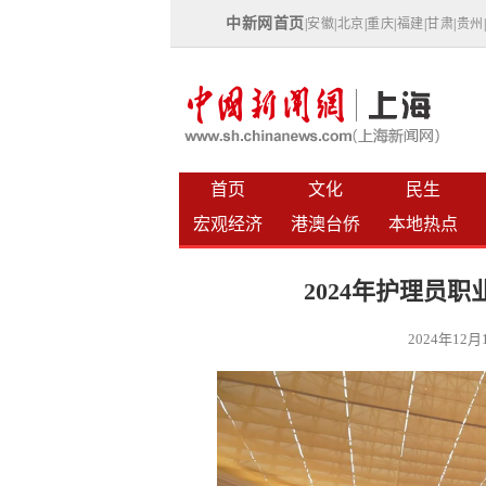
中新网首页
|
安徽
|
北京
|
重庆
|
福建
|
甘肃
|
贵州
首页
文化
民生
宏观经济
港澳台侨
本地热点
2024年护理员
2024年12