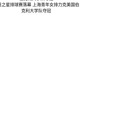
日之星排球赛落幕 上海青年女排力克美国伯
克利大学队夺冠