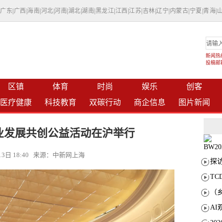
|
广东
|
广西
|
海南
|
河北
|
河南
|
湖北
|
湖南
|
黑龙江
|
江西
|
江苏
|
吉林
|
辽宁
|
内蒙古
|
宁夏
|
青海
|
新闻热线：
投稿邮箱：
区镇
体育
时尚
娱乐
创客
医疗健康
科技教育
双碳行动
商企信息
图片新闻
职业发展共创公益活动在沪举行
月13日 18:40 来源：中新网上海
T