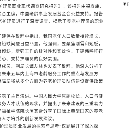
明
护理员职业现状调查研究报告》。该报告由福寿康、
联合主编，中国老龄事业发展基金会公益支持。报告
养老护理员进行了深度调查，揭示了养老护理员的职业
。
建伟在致辞中指出，我国老年人口数量持续增长，
员短缺问题日益凸显。他强调，要聚焦刚需和短板，
板倾斜，增强工作的针对性和实效性。于建伟呼吁行
关心、支持护理员的良好氛围。
成员、副局长谭友林也发表了致辞。他深入分析了
出未来五年内上海市老龄服务工作的重点与发展方
保障局将从多个方面为养老护理员队伍建设提供政策
表了主旨演讲。中国人民大学原副校长、人口与健
服务人才队伍的现状，并提出了未来建设的三重着力
年福祉学院院长屠其雷分享了国际上典型国家的养老
务人才培养的创新发展建议。
理员职业发展的探索与思考”议题展开了深入探