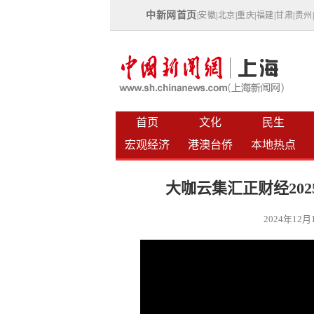
中新网首页
|
安徽
|
北京
|
重庆
|
福建
|
甘肃
|
贵州
首页
文化
民生
宏观经济
港澳台侨
本地热点
大咖云集汇正财经20
2024年12