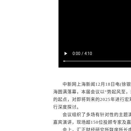
中新网上海新闻12月18日电(徐银 康
海圆满落幕，本届会议以“势起风至，
的起点，对即将到来的2025年进行
行深度探讨。
会议组织了多场有针对性的主题演
嘉宾演讲，现场超150位投顾专家及
会上，汇正财经研究所联席所长虞