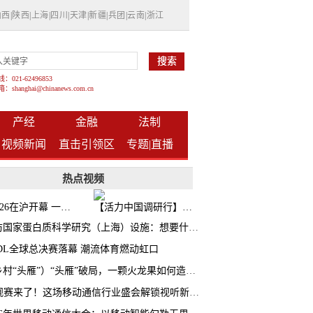
山西
|
陕西
|
上海
|
四川
|
天津
|
新疆
|
兵团
|
云南
|
浙江
021-62496853
shanghai@chinanews.com.cn
产经
金融
法制
视频新闻
直击引领区
专题|
直播
热点视频
BW2026在沪开幕 一众次元品牌集中发布全新企划
【活力中国调研行】上海机器人研究院以技术标准撬动长三角智造协同
探访国家蛋白质科学研究（上海）设施：想要什么蛋白 AI直接设计合成
CDL全球总决赛落幕 潮流体育燃动虹口
（乡村“头雁”）“头雁”破局，一颗火龙果如何造就沪上乡村特色产业化路径
AI观赛来了！这场移动通信行业盛会解锁视听新玩法