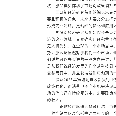
次上涨又真实体现了市场对政策调控
国研新经济研究院创始院长朱克力
要且积极的角色，未来需要充分发挥
形成商业闭环，更精细的转化到应用
国研新经济研究院创始院长朱克力
济的这些领域，其实确实已经积蓄了
无人机为头，在全球的一个市场当中
势，那么这显然对于我们一个市场，
们说的可以去买进的一些方向来讲，
是从我们说经济发展的几个从科技到
去参与其中，并且获得我们可预期的
谈及2025年策略配置及新兴行业
政策强化，而消费电子产业机会将显
场的信心还在持续复苏中，需要政策
的壮大。
汇正财经首席研究员顾晨浩：首先
一种情绪面以及包括筹码面相互的一