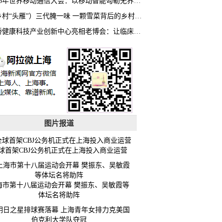
2026年世界移动通信大会：以移动智能勾勒无界普惠新愿景
（乡村“头雁”）三代腌一味 一颗雪菜背后的乡村致富经
虹桥健康科技产业创新中心亮相老博会：让临床“需求”定义银发经济新生态
图片报道
球首架CBJ公务机正式在上海投入商业运营
海市第十八届运动会开幕 樊振东、吴敏霞等
体坛名将助阵