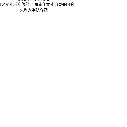
日之星排球赛落幕 上海青年女排力克美国伯
克利大学队夺冠