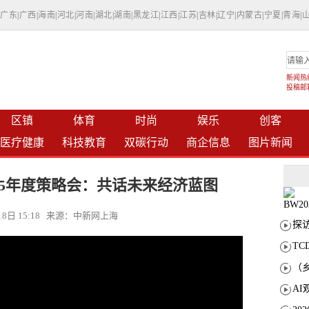
|
广东
|
广西
|
海南
|
河北
|
河南
|
湖北
|
湖南
|
黑龙江
|
江西
|
江苏
|
吉林
|
辽宁
|
内蒙古
|
宁夏
|
青海
|
新闻热线：
投稿邮箱：
区镇
体育
时尚
娱乐
创客
医疗健康
科技教育
双碳行动
商企信息
图片新闻
25年度策略会：共话未来经济蓝图
月18日 15:18 来源：中新网上海
T