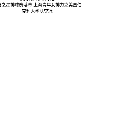
日之星排球赛落幕 上海青年女排力克美国伯
克利大学队夺冠