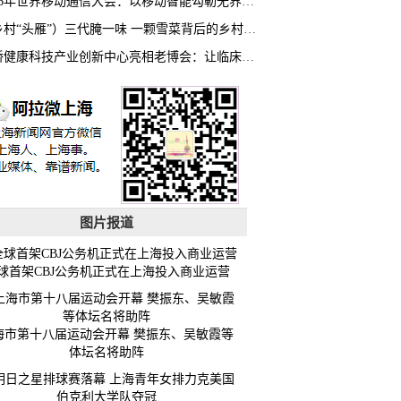
2026年世界移动通信大会：以移动智能勾勒无界普惠新愿景
（乡村“头雁”）三代腌一味 一颗雪菜背后的乡村致富经
虹桥健康科技产业创新中心亮相老博会：让临床“需求”定义银发经济新生态
图片报道
球首架CBJ公务机正式在上海投入商业运营
海市第十八届运动会开幕 樊振东、吴敏霞等
体坛名将助阵