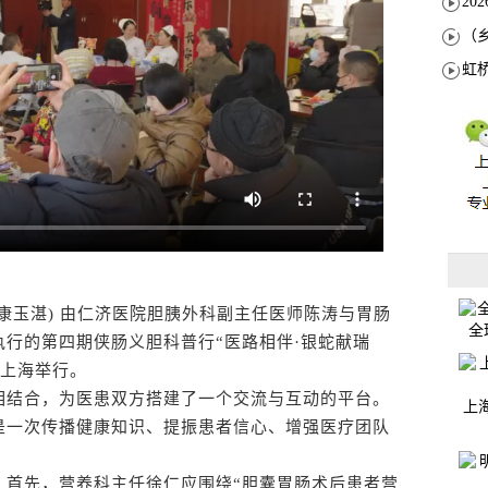
康玉湛) 由仁济医院胆胰外科副主任医师陈涛与胃肠
全
行的第四期侠肠义胆科普行“医路相伴·银蛇献瑞
在上海举行。
结合，为医患双方搭建了一个交流与互动的平台。
上
是一次传播健康知识、提振患者信心、增强医疗团队
首先，营养科主任徐仁应围绕“胆囊胃肠术后患者营