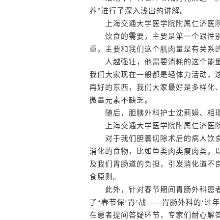
养”进行了深入浅出的讲解。
上海交通大学医学院附属仁济医院
饮食的需要，主要是第一个跟性别
重，主要和我们这个肌肉量是有关系
人越强壮，他需要消耗的这个能量
我们大家现在一般都是轻体力活动，
再好的东西，我们大家最好是多样化
微量元素不缺乏。
随后，胆胰外科护士沈莉娟、相璟、
上海交通大学医学院附属仁济医院南
对于我们胆囊切除术后的病人饮食
消化的食物，比如鱼类肉类瘦肉类，
及我们胃肠道的负担，引发消化道不
食原则。
此外，针对春节期间胃肠外科患者
了“春节保‘胃’战——胃肠外科的‘过
在患者提问答疑环节，专家们耐心解