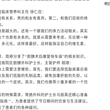
明
临床营养科主任 徐仁应：
有关系，男的和女有差异。第二，和我们目前的体
的。
是越大的。还有一个跟我们的体力活动相关，其实
这个也是有关系的。就是从需要来考虑，无论哪一种
、多元化，这样是最好，这样能保证自己的维生素、
周婷分享了“胆胰术后康复快车道”的相关知识。
院区胆胰外科护士长、主管护师 相璟：
上需要注意哪些，首先，我们要选择低脂高蛋白易
以及我们低脂的乳制品类，避免加重肝脏的负担，以
良的一个症状。其次，我们也推荐少量多餐的一个饮
的特殊需求，胃肠外科的护士长马丽英还精心准备
年指南’”，为患者提供了节日期间的饮食与生活建议。
答了患者们的各种疑问。