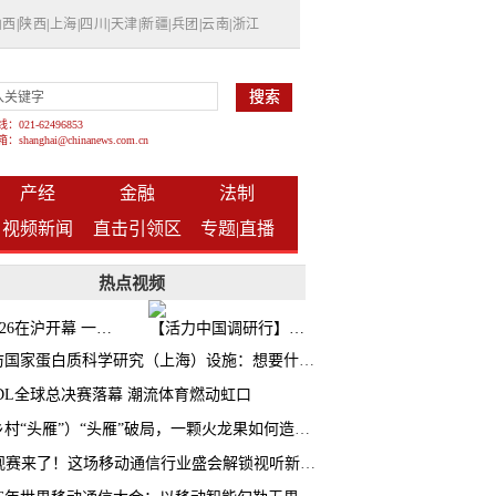
山西
|
陕西
|
上海
|
四川
|
天津
|
新疆
|
兵团
|
云南
|
浙江
021-62496853
shanghai@chinanews.com.cn
产经
金融
法制
视频新闻
直击引领区
专题|
直播
热点视频
BW2026在沪开幕 一众次元品牌集中发布全新企划
【活力中国调研行】上海机器人研究院以技术标准撬动长三角智造协同
探访国家蛋白质科学研究（上海）设施：想要什么蛋白 AI直接设计合成
CDL全球总决赛落幕 潮流体育燃动虹口
（乡村“头雁”）“头雁”破局，一颗火龙果如何造就沪上乡村特色产业化路径
AI观赛来了！这场移动通信行业盛会解锁视听新玩法