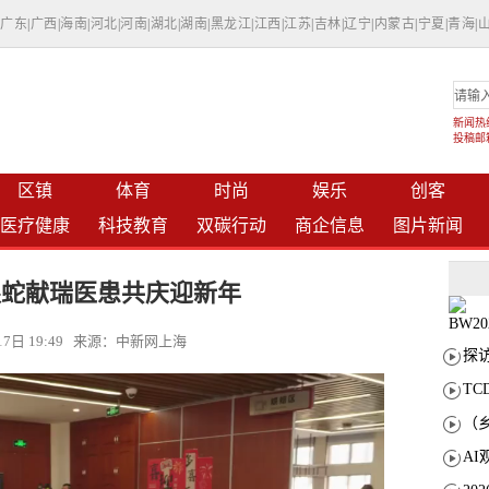
|
广东
|
广西
|
海南
|
河北
|
河南
|
湖北
|
湖南
|
黑龙江
|
江西
|
江苏
|
吉林
|
辽宁
|
内蒙古
|
宁夏
|
青海
|
新闻热线：
投稿邮箱：
区镇
体育
时尚
娱乐
创客
医疗健康
科技教育
双碳行动
商企信息
图片新闻
银蛇献瑞医患共庆迎新年
月17日 19:49 来源：中新网上海
T