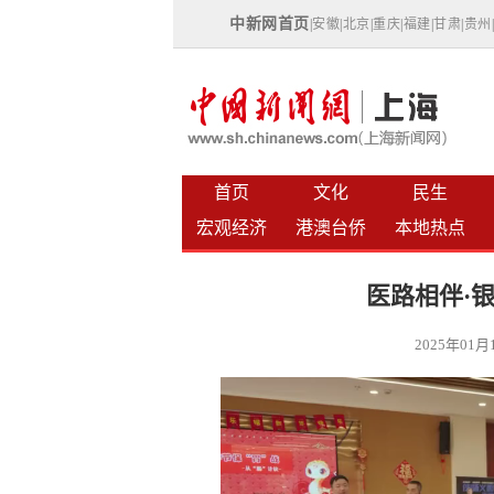
中新网首页
|
安徽
|
北京
|
重庆
|
福建
|
甘肃
|
贵州
首页
文化
民生
宏观经济
港澳台侨
本地热点
医路相伴·
2025年01