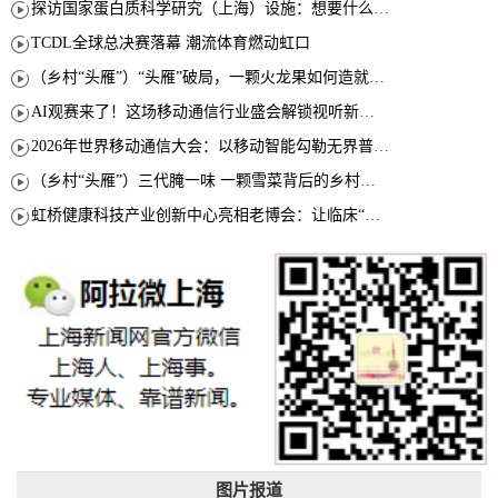
探访国家蛋白质科学研究（上海）设施：想要什么蛋白 AI直接设计合成
TCDL全球总决赛落幕 潮流体育燃动虹口
（乡村“头雁”）“头雁”破局，一颗火龙果如何造就沪上乡村特色产业化路径
AI观赛来了！这场移动通信行业盛会解锁视听新玩法
2026年世界移动通信大会：以移动智能勾勒无界普惠新愿景
（乡村“头雁”）三代腌一味 一颗雪菜背后的乡村致富经
虹桥健康科技产业创新中心亮相老博会：让临床“需求”定义银发经济新生态
图片报道