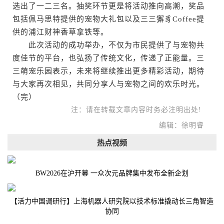
选出了一二三名。抽奖环节更是将活动推向高潮，奖品
包括佩马思特提供的宠物大礼包以及三三獬豸Coffee提
供的浦江财神香草拿铁等。
此次活动的成功举办，不仅为市民提供了与宠物共
度佳节的平台，也弘扬了传统文化，传递了正能量。三
三萌宠乐园表示，未来将继续推出更多精彩活动，期待
与大家再次相见，共同分享人与宠物之间的欢乐时光。
（完）
注：请在转载文章内容时务必注明出处!
编辑：徐明睿
热点视频
BW2026在沪开幕 一众次元品牌集中发布全新企划
【活力中国调研行】上海机器人研究院以技术标准撬动长三角智造
协同