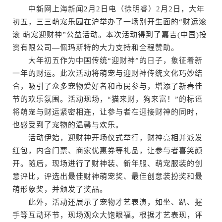
中新网上海新闻2月2日电（徐明睿）2月2日，大年
初五，三三萌宠乐园在沪举办了一场别开生面的“财运滚
滚 萌宠迎财神”公益活动。本次活动得到了嘉吉(中国)投
资有限公司—佩玛斯特的大力支持和全程赞助。
大年初五作为中国传统“迎财神”的日子，象征着新
一年的财运。此次活动将萌宠与迎财神传统文化巧妙结
合，吸引了众多宠物爱好者和市民参与，增添了新春佳
节的欢乐氛围。活动现场，“猫来财，狗来富！”的标语
将萌宠与财运紧密相连，让参与者在迎接财神的同时，
也感受到了宠物的温馨与欢乐。
活动伊始，迎财神开场仪式举行，财神亮相并派发
红包，内含门票、商家优惠券等礼品，让参与者喜笑颜
开。随后，现场进行了财神装、新年服、萌宠服装的创
意评比，评选出最佳财神萌宠奖、最佳创意装扮奖和最
萌形象奖，并颁发了奖品。
此外，活动还展示了宠物才艺表演，如坐、趴、握
手等互动环节，现场观众大饱眼福。根据才艺表现，评